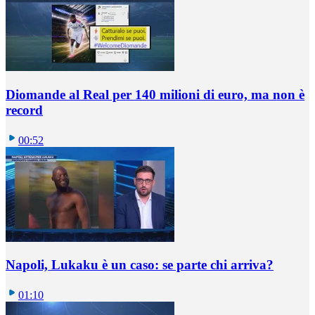
Diomande al Real per 140 milioni di euro, ma non è
record
00:52
Napoli, Lukaku è un caso: se parte chi arriva?
01:10