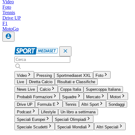
Video
Foto
Tennis
Drive UP
F1
MotoGp
Video
Pressing
Sportmediaset XXL
Foto
Live
Diretta Calcio
Risultati e Classifiche
News Live
Calcio
Coppa Italia
Supercoppa Italiana
Probabili Formazioni
Squadre
Mercato
Motori
Drive UP
Formula E
Tennis
Altri Sport
Sondaggi
Podcast
Lifestyle
Un libro a settimana
Speciali Europei
Speciali Olimpiadi
Speciale Scudetti
Speciali Mondiali
Altri Speciali