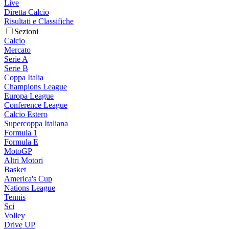
Live
Diretta Calcio
Risultati e Classifiche
Sezioni
Calcio
Mercato
Serie A
Serie B
Coppa Italia
Champions League
Europa League
Conference League
Calcio Estero
Supercoppa Italiana
Formula 1
Formula E
MotoGP
Altri Motori
Basket
America's Cup
Nations League
Tennis
Sci
Volley
Drive UP