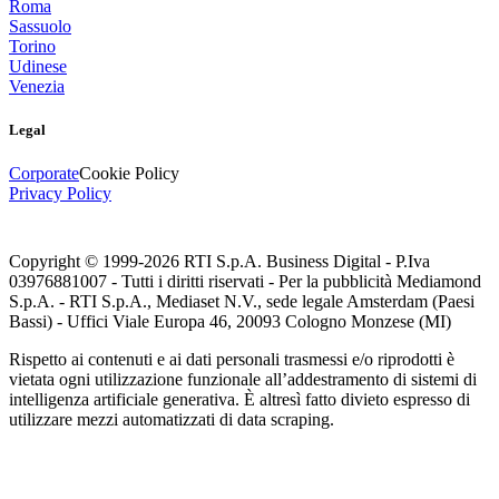
Roma
Sassuolo
Torino
Udinese
Venezia
Legal
Corporate
Cookie Policy
Privacy Policy
Copyright © 1999-
2026
RTI S.p.A. Business Digital - P.Iva
03976881007 - Tutti i diritti riservati - Per la pubblicità Mediamond
S.p.A. - RTI S.p.A., Mediaset N.V., sede legale Amsterdam (Paesi
Bassi) - Uffici Viale Europa 46, 20093 Cologno Monzese (MI)
Rispetto ai contenuti e ai dati personali trasmessi e/o riprodotti è
vietata ogni utilizzazione funzionale all’addestramento di sistemi di
intelligenza artificiale generativa. È altresì fatto divieto espresso di
utilizzare mezzi automatizzati di data scraping.