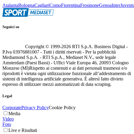
Atalanta
Bologna
Cagliari
Como
Fiorentina
Frosinone
Genoa
Inter
Juvent
Seguici su
Copyright © 1999-
2026
RTI S.p.A. Business Digital -
P.Iva 03976881007 - Tutti i diritti riservati - Per la pubblicità
Mediamond S.p.A. - RTI S.p.A., Mediaset N.V., sede legale
Amsterdam (Paesi Bassi) - Uffici Viale Europa 46, 20093 Cologno
Monzese (MI)
Rispetto ai contenuti e ai dati personali trasmessi e/o
riprodotti è vietata ogni utilizzazione funzionale all’addestramento di
sistemi di intelligenza artificiale generativa. È altresì fatto divieto
espresso di utilizzare mezzi automatizzati di data scraping.
Legal
Corporate
Privacy Policy
Cookie Policy
Media
Video
Foto
Live e Risultati