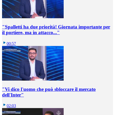
"Spalletti ha due priorità! Giornata importante per
il portiere, ma in attacco..."
00:57
"Vi dico l'uomo che può sbloccare il mercato
dell'Inter"
02:03