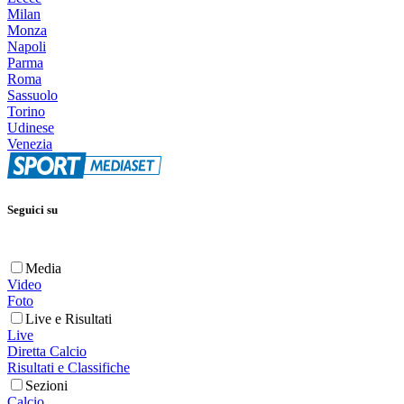
Milan
Monza
Napoli
Parma
Roma
Sassuolo
Torino
Udinese
Venezia
Seguici su
Media
Video
Foto
Live e Risultati
Live
Diretta Calcio
Risultati e Classifiche
Sezioni
Calcio