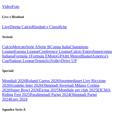
Video
Foto
Live e Risultati
Live
Diretta Calcio
Risultati e Classifiche
Sezioni
Calcio
Mercato
Serie A
Serie B
Coppa Italia
Champions
League
Europa League
Conference League
Calcio Estero
Supercoppa
Italiana
Formula 1
Formula E
MotoGP
Altri Motori
Basket
America's
Cup
Nations League
Tennis
Sci
Volley
Drive UP
Speciali
Mondiali 2026
Roland Garros 2026
Sportmediaset Live Riccione
2026
Scudetto Inter 2026
Olimpiadi Invernali Milano Cortina
2026
Super Bowl 2026
Eicma 2025
Mondiale per club 2025
EICMA
Riding Fest 2025
Paralimpiadi Parigi 2024
Olimpiadi Parigi
2024
Euro 2024
Squadra Serie A