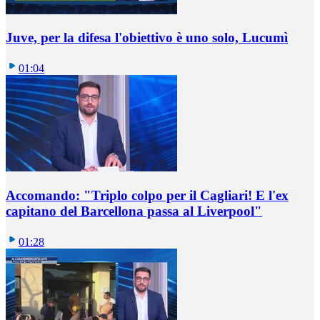
Juve, per la difesa l'obiettivo è uno solo, Lucumì
01:04
Accomando: "Triplo colpo per il Cagliari! E l'ex
capitano del Barcellona passa al Liverpool"
01:28