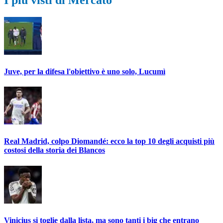
Juve, per la difesa l'obiettivo è uno solo, Lucumì
Real Madrid, colpo Diomandé: ecco la top 10 degli acquisti più
costosi della storia dei Blancos
Vinicius si toglie dalla lista, ma sono tanti i big che entrano