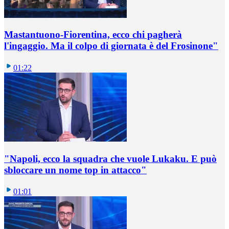
Mastantuono-Fiorentina, ecco chi pagherà
l'ingaggio. Ma il colpo di giornata è del Frosinone"
01:22
"Napoli, ecco la squadra che vuole Lukaku. E può
sbloccare un nome top in attacco"
01:01