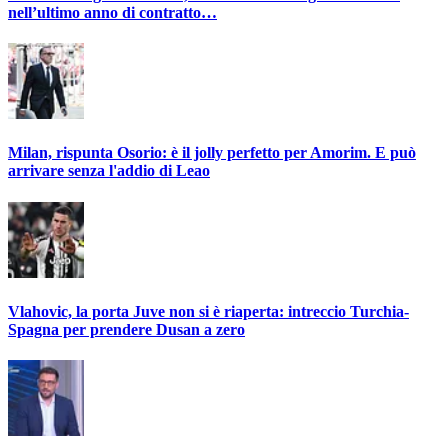
nell’ultimo anno di contratto…
Milan, rispunta Osorio: è il jolly perfetto per Amorim. E può
arrivare senza l'addio di Leao
Vlahovic, la porta Juve non si è riaperta: intreccio Turchia-
Spagna per prendere Dusan a zero