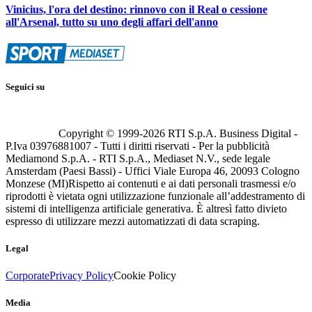
Vinicius, l'ora del destino: rinnovo con il Real o cessione
all'Arsenal, tutto su uno degli affari dell'anno
Seguici su
Copyright © 1999-
2026
RTI S.p.A. Business Digital -
P.Iva 03976881007 - Tutti i diritti riservati - Per la pubblicità
Mediamond S.p.A. - RTI S.p.A., Mediaset N.V., sede legale
Amsterdam (Paesi Bassi) - Uffici Viale Europa 46, 20093 Cologno
Monzese (MI)
Rispetto ai contenuti e ai dati personali trasmessi e/o
riprodotti è vietata ogni utilizzazione funzionale all’addestramento di
sistemi di intelligenza artificiale generativa. È altresì fatto divieto
espresso di utilizzare mezzi automatizzati di data scraping.
Legal
Corporate
Privacy Policy
Cookie Policy
Media