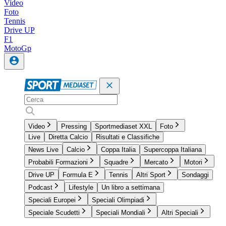
Video
Foto
Tennis
Drive UP
F1
MotoGp
Video
Pressing
Sportmediaset XXL
Foto
Live
Diretta Calcio
Risultati e Classifiche
News Live
Calcio
Coppa Italia
Supercoppa Italiana
Probabili Formazioni
Squadre
Mercato
Motori
Drive UP
Formula E
Tennis
Altri Sport
Sondaggi
Podcast
Lifestyle
Un libro a settimana
Speciali Europei
Speciali Olimpiadi
Speciale Scudetti
Speciali Mondiali
Altri Speciali