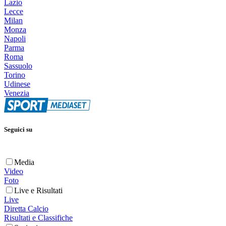
Lazio
Lecce
Milan
Monza
Napoli
Parma
Roma
Sassuolo
Torino
Udinese
Venezia
Seguici su
Media
Video
Foto
Live e Risultati
Live
Diretta Calcio
Risultati e Classifiche