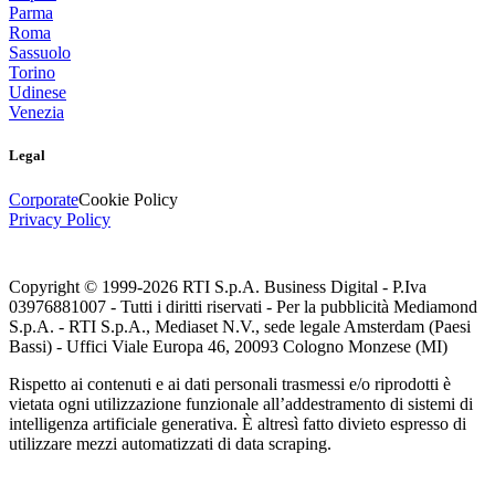
Parma
Roma
Sassuolo
Torino
Udinese
Venezia
Legal
Corporate
Cookie Policy
Privacy Policy
Copyright © 1999-
2026
RTI S.p.A. Business Digital - P.Iva
03976881007 - Tutti i diritti riservati - Per la pubblicità Mediamond
S.p.A. - RTI S.p.A., Mediaset N.V., sede legale Amsterdam (Paesi
Bassi) - Uffici Viale Europa 46, 20093 Cologno Monzese (MI)
Rispetto ai contenuti e ai dati personali trasmessi e/o riprodotti è
vietata ogni utilizzazione funzionale all’addestramento di sistemi di
intelligenza artificiale generativa. È altresì fatto divieto espresso di
utilizzare mezzi automatizzati di data scraping.