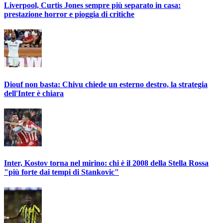
Liverpool, Curtis Jones sempre più separato in casa:
prestazione horror e pioggia di critiche
Diouf non basta: Chivu chiede un esterno destro, la strategia
dell'Inter è chiara
Inter, Kostov torna nel mirino: chi è il 2008 della Stella Rossa
"più forte dai tempi di Stankovic"