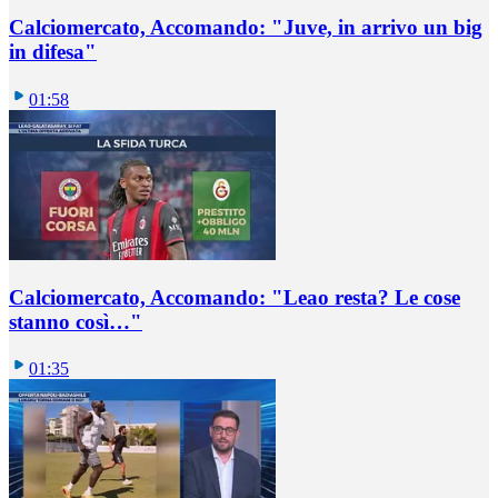
Calciomercato, Accomando: "Juve, in arrivo un big
in difesa"
01:58
Calciomercato, Accomando: "Leao resta? Le cose
stanno così…"
01:35