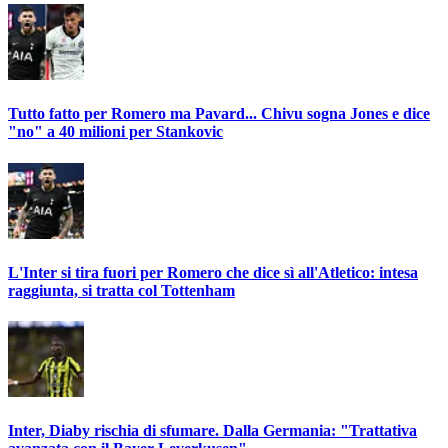
Tutto fatto per Romero ma Pavard... Chivu sogna Jones e dice
"no" a 40 milioni per Stankovic
L'Inter si tira fuori per Romero che dice sì all'Atletico: intesa
raggiunta, si tratta col Tottenham
Inter, Diaby rischia di sfumare. Dalla Germania: "Trattativa