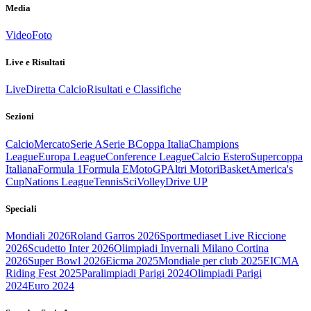
Media
Video
Foto
Live e Risultati
Live
Diretta Calcio
Risultati e Classifiche
Sezioni
Calcio
Mercato
Serie A
Serie B
Coppa Italia
Champions
League
Europa League
Conference League
Calcio Estero
Supercoppa
Italiana
Formula 1
Formula E
MotoGP
Altri Motori
Basket
America's
Cup
Nations League
Tennis
Sci
Volley
Drive UP
Speciali
Mondiali 2026
Roland Garros 2026
Sportmediaset Live Riccione
2026
Scudetto Inter 2026
Olimpiadi Invernali Milano Cortina
2026
Super Bowl 2026
Eicma 2025
Mondiale per club 2025
EICMA
Riding Fest 2025
Paralimpiadi Parigi 2024
Olimpiadi Parigi
2024
Euro 2024