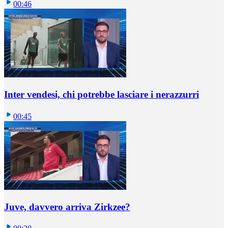
00:46
Inter vendesi, chi potrebbe lasciare i nerazzurri
00:45
Juve, davvero arriva Zirkzee?