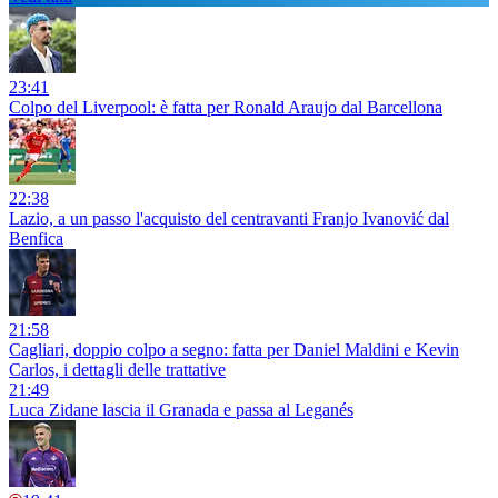
23:41
Colpo del Liverpool: è fatta per Ronald Araujo dal Barcellona
22:38
Lazio, a un passo l'acquisto del centravanti Franjo Ivanović dal
Benfica
21:58
Cagliari, doppio colpo a segno: fatta per Daniel Maldini e Kevin
Carlos, i dettagli delle trattative
21:49
Luca Zidane lascia il Granada e passa al Leganés