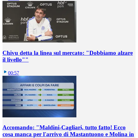
Chivu detta la linea sul mercato: "Dobbiamo alzare
il livello""
00:57
Accomando: "Maldini-Cagliari, tutto fatto! Ecco
cosa manca per l'arrivo di Mastantuono e Molina in