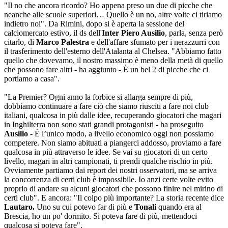
"Il no che ancora ricordo? Ho appena preso un due di picche che
neanche alle scuole superiori… Quello è un no, altre volte ci tiriamo
indietro noi". Da Rimini, dopo si è aperta la sessione del
calciomercato estivo, il ds dell'
Inter Piero Ausilio
, parla, senza però
citarlo, di
Marco Palestra
e dell'affare sfumato per i nerazzurri con
il trasferimento dell'esterno dell'Atalanta al Chelsea. "Abbiamo fatto
quello che dovevamo, il nostro massimo è meno della metà di quello
che possono fare altri - ha aggiunto - È un bel 2 di picche che ci
portiamo a casa".
"La Premier? Ogni anno la forbice si allarga sempre di più,
dobbiamo continuare a fare ciò che siamo riusciti a fare noi club
italiani, qualcosa in più dalle idee, recuperando giocatori che magari
in Inghilterra non sono stati grandi protagonisti - ha proseguito
Ausilio
- È l’unico modo, a livello economico oggi non possiamo
competere. Non siamo abituati a piangerci addosso, proviamo a fare
qualcosa in più attraverso le idee. Se vai su giocatori di un certo
livello, magari in altri campionati, ti prendi qualche rischio in più.
Ovviamente partiamo dai report dei nostri osservatori, ma se arriva
la concorrenza di certi club è impossibile. Io anzi certe volte evito
proprio di andare su alcuni giocatori che possono finire nel mirino di
certi club". E ancora: "Il colpo più importante? La storia recente dice
Lautaro.
Uno su cui potevo far di più e
Tonali
quando era al
Brescia, ho un po' dormito. Si poteva fare di più, mettendoci
qualcosa si poteva fare".