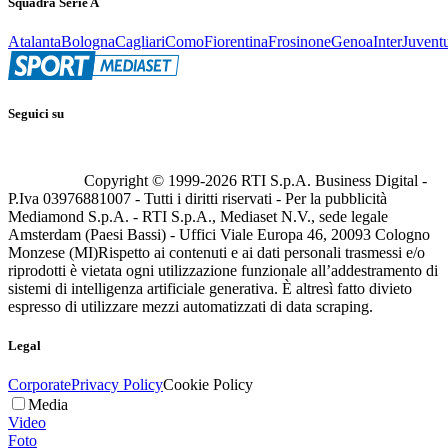
Squadra Serie A
Atalanta
Bologna
Cagliari
Como
Fiorentina
Frosinone
Genoa
Inter
Juvent
Seguici su
Copyright © 1999-
2026
RTI S.p.A. Business Digital -
P.Iva 03976881007 - Tutti i diritti riservati - Per la pubblicità
Mediamond S.p.A. - RTI S.p.A., Mediaset N.V., sede legale
Amsterdam (Paesi Bassi) - Uffici Viale Europa 46, 20093 Cologno
Monzese (MI)
Rispetto ai contenuti e ai dati personali trasmessi e/o
riprodotti è vietata ogni utilizzazione funzionale all’addestramento di
sistemi di intelligenza artificiale generativa. È altresì fatto divieto
espresso di utilizzare mezzi automatizzati di data scraping.
Legal
Corporate
Privacy Policy
Cookie Policy
Media
Video
Foto