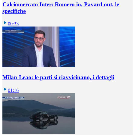
Calciomercato Inter: Romero in, Pavard out, le
specifiche
00:33
Milan-Leao: le parti si riavvicinano, i dettagli
01:16