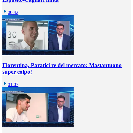
00:42
Fiorentina, Paratici re del mercato: Mastantuono
super colpo!
01:07