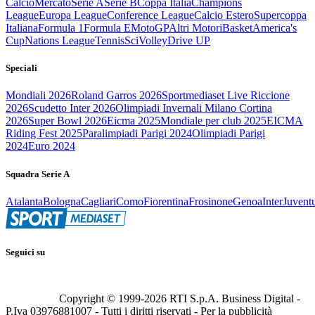
Calcio
Mercato
Serie A
Serie B
Coppa Italia
Champions
League
Europa League
Conference League
Calcio Estero
Supercoppa
Italiana
Formula 1
Formula E
MotoGP
Altri Motori
Basket
America's
Cup
Nations League
Tennis
Sci
Volley
Drive UP
Speciali
Mondiali 2026
Roland Garros 2026
Sportmediaset Live Riccione
2026
Scudetto Inter 2026
Olimpiadi Invernali Milano Cortina
2026
Super Bowl 2026
Eicma 2025
Mondiale per club 2025
EICMA
Riding Fest 2025
Paralimpiadi Parigi 2024
Olimpiadi Parigi
2024
Euro 2024
Squadra Serie A
Atalanta
Bologna
Cagliari
Como
Fiorentina
Frosinone
Genoa
Inter
Juvent
Seguici su
Copyright © 1999-
2026
RTI S.p.A. Business Digital -
P.Iva 03976881007 - Tutti i diritti riservati - Per la pubblicità