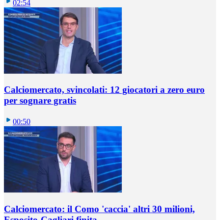
02:54
Calciomercato, svincolati: 12 giocatori a zero euro
per sognare gratis
00:50
Calciomercato: il Como 'caccia' altri 30 milioni,
Esposito-Cagliari finita