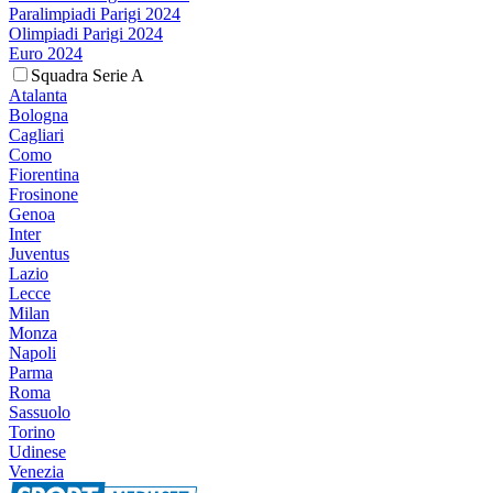
Paralimpiadi Parigi 2024
Olimpiadi Parigi 2024
Euro 2024
Squadra Serie A
Atalanta
Bologna
Cagliari
Como
Fiorentina
Frosinone
Genoa
Inter
Juventus
Lazio
Lecce
Milan
Monza
Napoli
Parma
Roma
Sassuolo
Torino
Udinese
Venezia