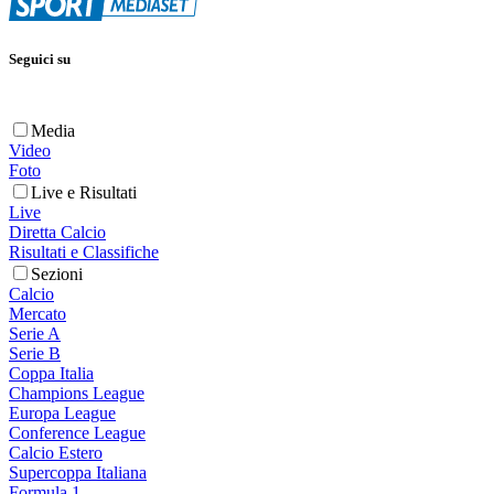
Seguici su
Media
Video
Foto
Live e Risultati
Live
Diretta Calcio
Risultati e Classifiche
Sezioni
Calcio
Mercato
Serie A
Serie B
Coppa Italia
Champions League
Europa League
Conference League
Calcio Estero
Supercoppa Italiana
Formula 1