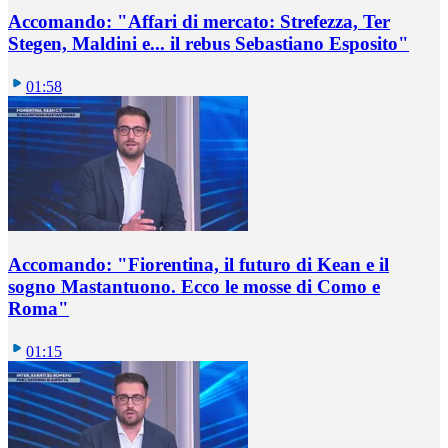
Accomando: "Affari di mercato: Strefezza, Ter
Stegen, Maldini e... il rebus Sebastiano Esposito"
01:58
Accomando: "Fiorentina, il futuro di Kean e il
sogno Mastantuono. Ecco le mosse di Como e
Roma"
01:15