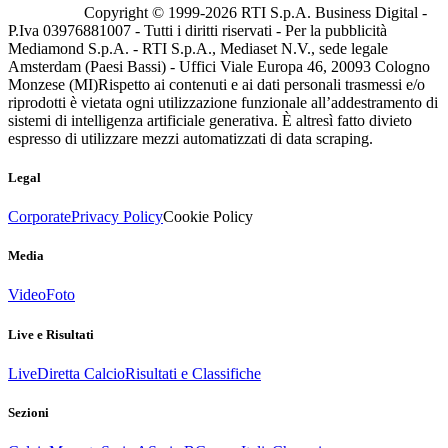
Copyright © 1999-
2026
RTI S.p.A. Business Digital -
P.Iva 03976881007 - Tutti i diritti riservati - Per la pubblicità
Mediamond S.p.A. - RTI S.p.A., Mediaset N.V., sede legale
Amsterdam (Paesi Bassi) - Uffici Viale Europa 46, 20093 Cologno
Monzese (MI)
Rispetto ai contenuti e ai dati personali trasmessi e/o
riprodotti è vietata ogni utilizzazione funzionale all’addestramento di
sistemi di intelligenza artificiale generativa. È altresì fatto divieto
espresso di utilizzare mezzi automatizzati di data scraping.
Legal
Corporate
Privacy Policy
Cookie Policy
Media
Video
Foto
Live e Risultati
Live
Diretta Calcio
Risultati e Classifiche
Sezioni