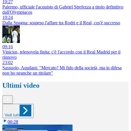
10:27
Palermo, ufficiale l'acquisto di Gabriel Strefezza a titolo definitivo
dall'Olympiacos
10:24
Dalla Spagna: sospeso l'affare tra Rodri e il Real, cos'è successo
09:16
Vinicius, telenovela finita: c'è l'accordo con il Real Madrid per il
rinnovo
23:02
Sassuolo, Aquilani: "Mercato? Mi fido della società, ma in difesa
non ho neanche un titolare"
Ultimi video
Vedi tutti
00:28