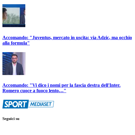
Accomando: "Juventus, mercato in uscita: via Adzic, ma occhio
alla formula"
Accomando: "Vi dico i nomi per la fascia destra dell'Inter.
Romero cuoce a fuoco lento…"
Seguici su