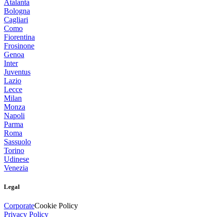
Atalanta
Bologna
Cagliari
Como
Fiorentina
Frosinone
Genoa
Inter
Juventus
Lazio
Lecce
Milan
Monza
Napoli
Parma
Roma
Sassuolo
Torino
Udinese
Venezia
Legal
Corporate
Cookie Policy
Privacy Policy