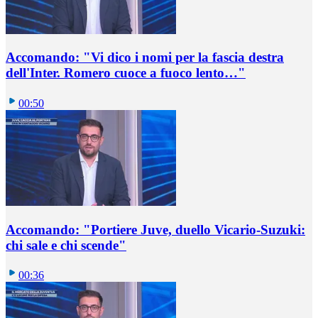
Accomando: "Vi dico i nomi per la fascia destra
dell'Inter. Romero cuoce a fuoco lento…"
00:50
Accomando: "Portiere Juve, duello Vicario-Suzuki:
chi sale e chi scende"
00:36