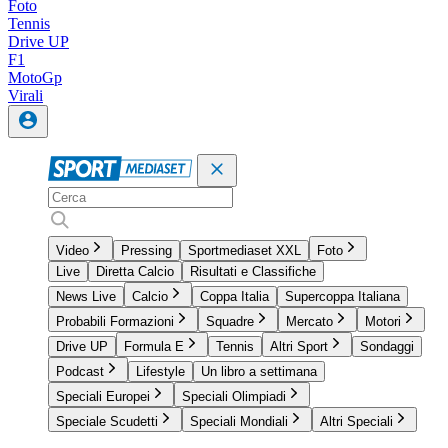
Foto
Tennis
Drive UP
F1
MotoGp
Virali
Video
Pressing
Sportmediaset XXL
Foto
Live
Diretta Calcio
Risultati e Classifiche
News Live
Calcio
Coppa Italia
Supercoppa Italiana
Probabili Formazioni
Squadre
Mercato
Motori
Drive UP
Formula E
Tennis
Altri Sport
Sondaggi
Podcast
Lifestyle
Un libro a settimana
Speciali Europei
Speciali Olimpiadi
Speciale Scudetti
Speciali Mondiali
Altri Speciali