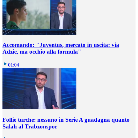
Accomando: "Juventus, mercato in uscita: via
Adzic, ma occhio alla formula"
01:04
Follie turche: nessuno in Serie A guadagna quanto
Salah al Trabzonspor