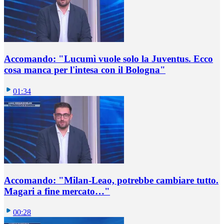
Accomando: "Lucumì vuole solo la Juventus. Ecco
cosa manca per l'intesa con il Bologna"
01:34
Accomando: "Milan-Leao, potrebbe cambiare tutto.
Magari a fine mercato…"
00:28