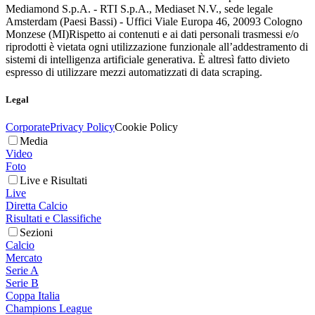
Mediamond S.p.A. - RTI S.p.A., Mediaset N.V., sede legale
Amsterdam (Paesi Bassi) - Uffici Viale Europa 46, 20093 Cologno
Monzese (MI)
Rispetto ai contenuti e ai dati personali trasmessi e/o
riprodotti è vietata ogni utilizzazione funzionale all’addestramento di
sistemi di intelligenza artificiale generativa. È altresì fatto divieto
espresso di utilizzare mezzi automatizzati di data scraping.
Legal
Corporate
Privacy Policy
Cookie Policy
Media
Video
Foto
Live e Risultati
Live
Diretta Calcio
Risultati e Classifiche
Sezioni
Calcio
Mercato
Serie A
Serie B
Coppa Italia
Champions League