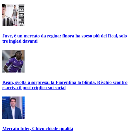
Juve, è un mercato da regina: finora ha speso più del Real, solo
tre inglesi davanti
Kean, svolta a sorpresa: la Fiorentina lo blinda. Rischio scontro
e arriva il post criptico sui social
Mercato Inter, Chivu chiede qualità