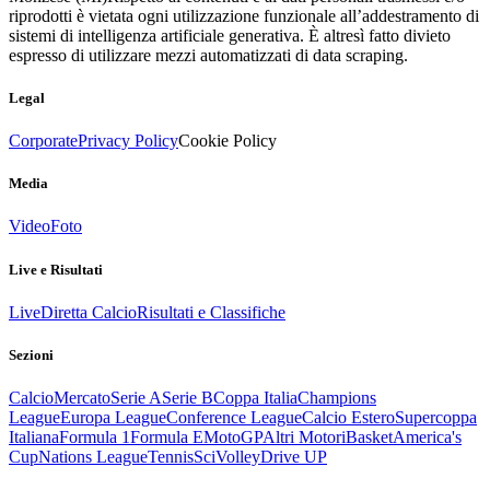
riprodotti è vietata ogni utilizzazione funzionale all’addestramento di
sistemi di intelligenza artificiale generativa. È altresì fatto divieto
espresso di utilizzare mezzi automatizzati di data scraping.
Legal
Corporate
Privacy Policy
Cookie Policy
Media
Video
Foto
Live e Risultati
Live
Diretta Calcio
Risultati e Classifiche
Sezioni
Calcio
Mercato
Serie A
Serie B
Coppa Italia
Champions
League
Europa League
Conference League
Calcio Estero
Supercoppa
Italiana
Formula 1
Formula E
MotoGP
Altri Motori
Basket
America's
Cup
Nations League
Tennis
Sci
Volley
Drive UP