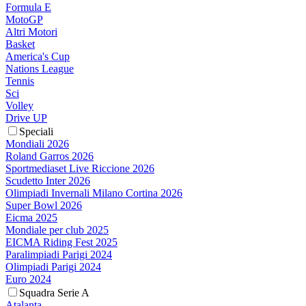
Formula E
MotoGP
Altri Motori
Basket
America's Cup
Nations League
Tennis
Sci
Volley
Drive UP
Speciali
Mondiali 2026
Roland Garros 2026
Sportmediaset Live Riccione 2026
Scudetto Inter 2026
Olimpiadi Invernali Milano Cortina 2026
Super Bowl 2026
Eicma 2025
Mondiale per club 2025
EICMA Riding Fest 2025
Paralimpiadi Parigi 2024
Olimpiadi Parigi 2024
Euro 2024
Squadra Serie A
Atalanta