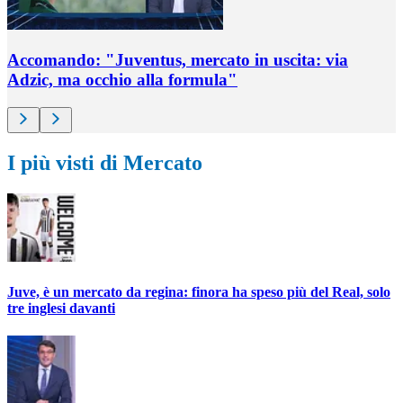
Accomando: "Juventus, mercato in uscita: via
Adzic, ma occhio alla formula"
I più visti di Mercato
Juve, è un mercato da regina: finora ha speso più del Real, solo
tre inglesi davanti