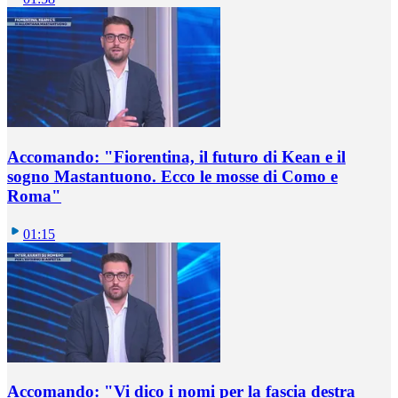
Accomando: "Fiorentina, il futuro di Kean e il
sogno Mastantuono. Ecco le mosse di Como e
Roma"
01:15
Accomando: "Vi dico i nomi per la fascia destra