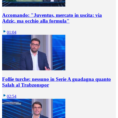
Accomando: "Juventus, mercato in uscita: via
Adzic, ma occhio alla formula"
01:04
Follie turche: nessuno in Serie A guadagna quanto
Salah al Trabzonspor
02:54