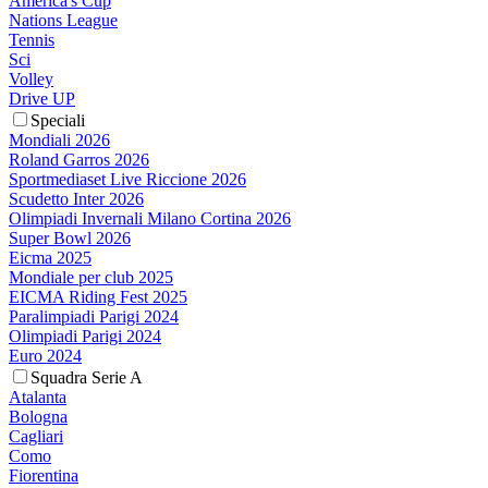
America's Cup
Nations League
Tennis
Sci
Volley
Drive UP
Speciali
Mondiali 2026
Roland Garros 2026
Sportmediaset Live Riccione 2026
Scudetto Inter 2026
Olimpiadi Invernali Milano Cortina 2026
Super Bowl 2026
Eicma 2025
Mondiale per club 2025
EICMA Riding Fest 2025
Paralimpiadi Parigi 2024
Olimpiadi Parigi 2024
Euro 2024
Squadra Serie A
Atalanta
Bologna
Cagliari
Como
Fiorentina