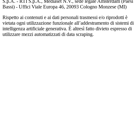
S.p.A. - RTI S.p.A., Mediaset N.V., sede legale Amsterdam (Paesi
Bassi) - Uffici Viale Europa 46, 20093 Cologno Monzese (MI)
Rispetto ai contenuti e ai dati personali trasmessi e/o riprodotti è
vietata ogni utilizzazione funzionale all’addestramento di sistemi di
intelligenza artificiale generativa. È altresì fatto divieto espresso di
utilizzare mezzi automatizzati di data scraping.