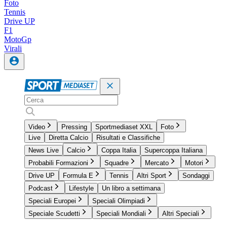
Foto
Tennis
Drive UP
F1
MotoGp
Virali
Video
Pressing
Sportmediaset XXL
Foto
Live
Diretta Calcio
Risultati e Classifiche
News Live
Calcio
Coppa Italia
Supercoppa Italiana
Probabili Formazioni
Squadre
Mercato
Motori
Drive UP
Formula E
Tennis
Altri Sport
Sondaggi
Podcast
Lifestyle
Un libro a settimana
Speciali Europei
Speciali Olimpiadi
Speciale Scudetti
Speciali Mondiali
Altri Speciali