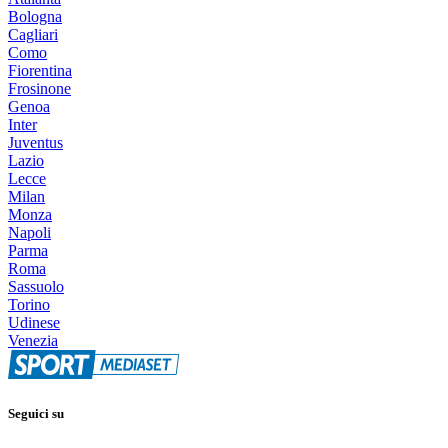
Bologna
Cagliari
Como
Fiorentina
Frosinone
Genoa
Inter
Juventus
Lazio
Lecce
Milan
Monza
Napoli
Parma
Roma
Sassuolo
Torino
Udinese
Venezia
Seguici su