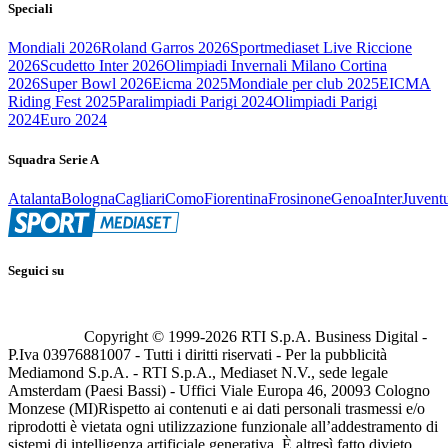
Speciali
Mondiali 2026
Roland Garros 2026
Sportmediaset Live Riccione
2026
Scudetto Inter 2026
Olimpiadi Invernali Milano Cortina
2026
Super Bowl 2026
Eicma 2025
Mondiale per club 2025
EICMA
Riding Fest 2025
Paralimpiadi Parigi 2024
Olimpiadi Parigi
2024
Euro 2024
Squadra Serie A
Atalanta
Bologna
Cagliari
Como
Fiorentina
Frosinone
Genoa
Inter
Juvent
Seguici su
Copyright © 1999-
2026
RTI S.p.A. Business Digital -
P.Iva 03976881007 - Tutti i diritti riservati - Per la pubblicità
Mediamond S.p.A. - RTI S.p.A., Mediaset N.V., sede legale
Amsterdam (Paesi Bassi) - Uffici Viale Europa 46, 20093 Cologno
Monzese (MI)
Rispetto ai contenuti e ai dati personali trasmessi e/o
riprodotti è vietata ogni utilizzazione funzionale all’addestramento di
sistemi di intelligenza artificiale generativa. È altresì fatto divieto