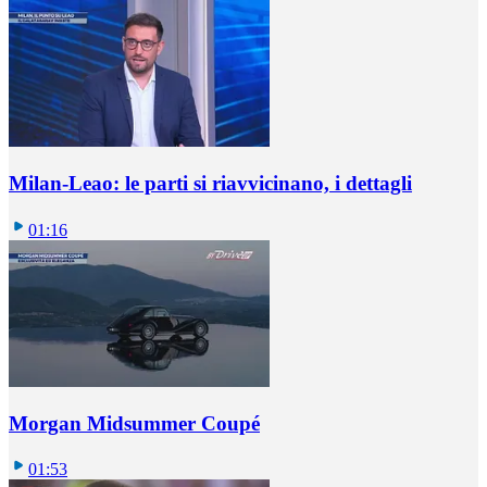
Milan-Leao: le parti si riavvicinano, i dettagli
01:16
Morgan Midsummer Coupé
01:53