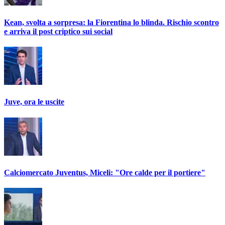
Kean, svolta a sorpresa: la Fiorentina lo blinda. Rischio scontro
e arriva il post criptico sui social
Juve, ora le uscite
Calciomercato Juventus, Miceli: "Ore calde per il portiere"