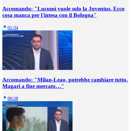
Accomando: "Lucumì vuole solo la Juventus. Ecco
cosa manca per l'intesa con il Bologna"
01:34
Accomando: "Milan-Leao, potrebbe cambiare tutto.
Magari a fine mercato…"
00:28