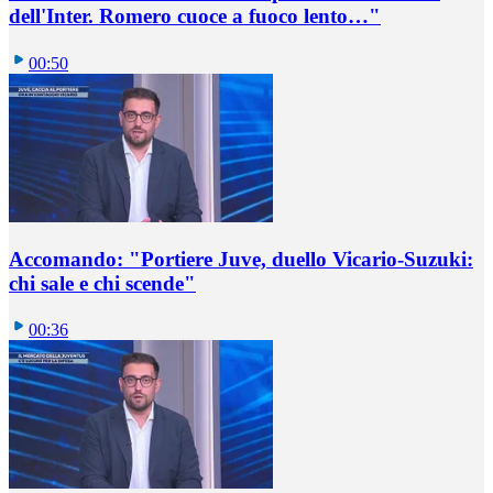
dell'Inter. Romero cuoce a fuoco lento…"
00:50
Accomando: "Portiere Juve, duello Vicario-Suzuki:
chi sale e chi scende"
00:36