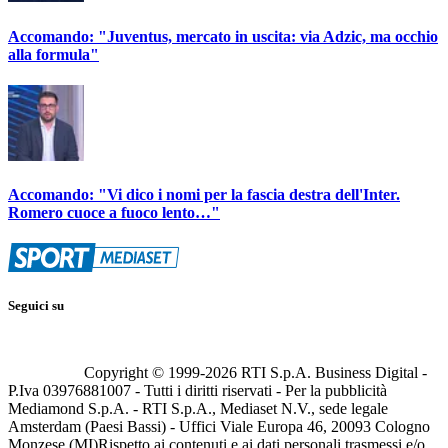
Accomando: "Juventus, mercato in uscita: via Adzic, ma occhio
alla formula"
Accomando: "Vi dico i nomi per la fascia destra dell'Inter.
Romero cuoce a fuoco lento…"
Seguici su
Copyright © 1999-
2026
RTI S.p.A. Business Digital -
P.Iva 03976881007 - Tutti i diritti riservati - Per la pubblicità
Mediamond S.p.A. - RTI S.p.A., Mediaset N.V., sede legale
Amsterdam (Paesi Bassi) - Uffici Viale Europa 46, 20093 Cologno
Monzese (MI)
Rispetto ai contenuti e ai dati personali trasmessi e/o