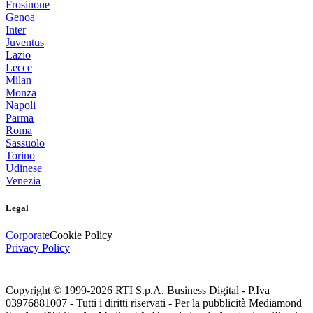
Frosinone
Genoa
Inter
Juventus
Lazio
Lecce
Milan
Monza
Napoli
Parma
Roma
Sassuolo
Torino
Udinese
Venezia
Legal
Corporate
Cookie Policy
Privacy Policy
Copyright © 1999-
2026
RTI S.p.A. Business Digital - P.Iva
03976881007 - Tutti i diritti riservati - Per la pubblicità Mediamond