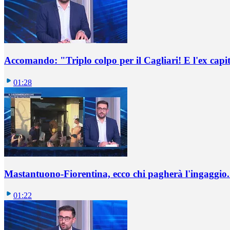
Accomando: "Triplo colpo per il Cagliari! E l'ex capi
01:28
Mastantuono-Fiorentina, ecco chi pagherà l'ingaggio. 
01:22