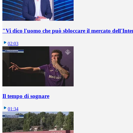
"Vi dico l'uomo che può sbloccare il mercato dell'Inte
02:03
Il tempo di sognare
01:34