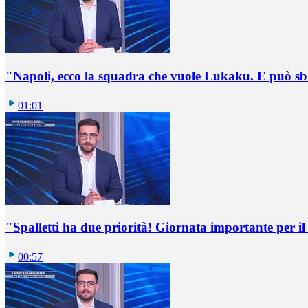
"Napoli, ecco la squadra che vuole Lukaku. E può sb
01:01
"Spalletti ha due priorità! Giornata importante per il 
00:57