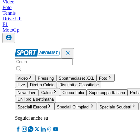
Video
Foto
Tennis
Drive UP
F1
MotoGp
Video
Pressing
Sportmediaset XXL
Foto
Live
Diretta Calcio
Risultati e Classifiche
News Live
Calcio
Coppa Italia
Supercoppa Italiana
Proba
Un libro a settimana
Speciali Europei
Speciali Olimpiadi
Speciale Scudetti
Seguici anche su