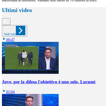
interessata al difensore, valutato non meno di 70 milioni di euro.
Ultimi video
Vedi tutti
00:47
Juve, per la difesa l'obiettivo è uno solo, Lucumì
01:04