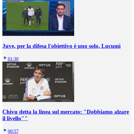
Juve, per la difesa l'obiettivo è uno solo, Lucumì
01:30
Chivu detta la linea sul mercato: "Dobbiamo alzare
il livello""
00:57