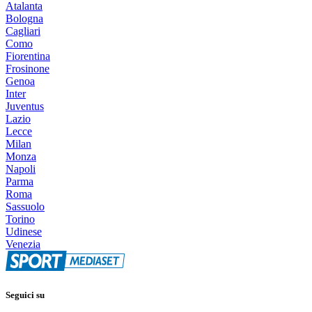
Atalanta
Bologna
Cagliari
Como
Fiorentina
Frosinone
Genoa
Inter
Juventus
Lazio
Lecce
Milan
Monza
Napoli
Parma
Roma
Sassuolo
Torino
Udinese
Venezia
Seguici su