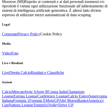
Monzese (MI)
Rispetto ai contenuti e ai dati personali trasmessi e/o
riprodotti è vietata ogni utilizzazione funzionale all’addestramento di
sistemi di intelligenza artificiale generativa. È altresì fatto divieto
espresso di utilizzare mezzi automatizzati di data scraping.
Legal
Corporate
Privacy Policy
Cookie Policy
Media
Video
Foto
Live e Risultati
Live
Diretta Calcio
Risultati e Classifiche
Sezioni
Calcio
Mercato
Serie A
Serie B
Coppa Italia
Champions
League
Europa League
Conference League
Calcio Estero
Supercoppa
Italiana
Formula 1
Formula E
MotoGP
Altri Motori
Basket
America's
Cup
Nations League
Tennis
Sci
Volley
Drive UP