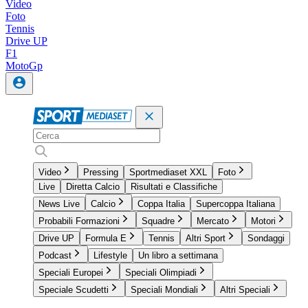
Video
Foto
Tennis
Drive UP
F1
MotoGp
Video
Pressing
Sportmediaset XXL
Foto
Live
Diretta Calcio
Risultati e Classifiche
News Live
Calcio
Coppa Italia
Supercoppa Italiana
Probabili Formazioni
Squadre
Mercato
Motori
Drive UP
Formula E
Tennis
Altri Sport
Sondaggi
Podcast
Lifestyle
Un libro a settimana
Speciali Europei
Speciali Olimpiadi
Speciale Scudetti
Speciali Mondiali
Altri Speciali