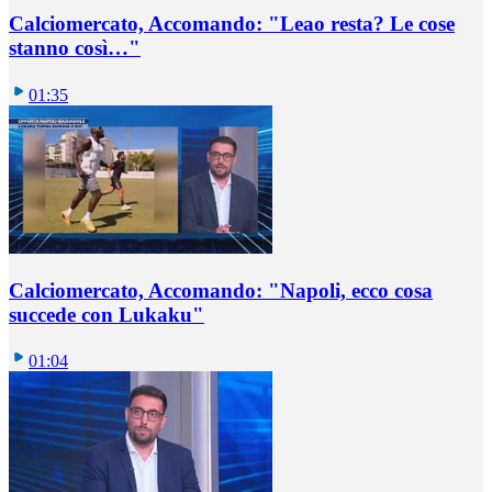
Calciomercato, Accomando: "Leao resta? Le cose
stanno così…"
01:35
Calciomercato, Accomando: "Napoli, ecco cosa
succede con Lukaku"
01:04