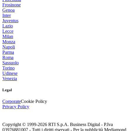
Frosinone
Genoa
Inter
Juventus
Lazio
Lecce
Milan
Monza
Napoli
Parma
Roma
Sassuolo
Torino
Udinese
Venezia
Legal
Corporate
Cookie Policy
Privacy Policy
Copyright © 1999-
2026
RTI S.p.A. Business Digital - P.Iva
03976881007 - Tutti i diritti riservati - Per la pubblicità Mediamond