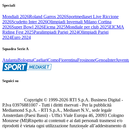
Speciali
Mondiali 2026
Roland Garros 2026
Sportmediaset Live Riccione
2026
Scudetto Inter 2026
Olimpiadi Invernali Milano Cortina
2026
Super Bowl 2026
Eicma 2025
Mondiale per club 2025
EICMA
Riding Fest 2025
Paralimpiadi Parigi 2024
Olimpiadi Parigi
2024
Euro 2024
Squadra Serie A
Atalanta
Bologna
Cagliari
Como
Fiorentina
Frosinone
Genoa
Inter
Juvent
Seguici su
Copyright © 1999-
2026
RTI S.p.A. Business Digital -
P.Iva 03976881007 - Tutti i diritti riservati - Per la pubblicità
Mediamond S.p.A. - RTI S.p.A., Mediaset N.V., sede legale
Amsterdam (Paesi Bassi) - Uffici Viale Europa 46, 20093 Cologno
Monzese (MI)
Rispetto ai contenuti e ai dati personali trasmessi e/o
riprodotti è vietata ogni utilizzazione funzionale all’addestramento di