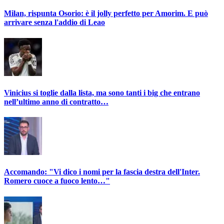
Milan, rispunta Osorio: è il jolly perfetto per Amorim. E può
arrivare senza l'addio di Leao
Vinicius si toglie dalla lista, ma sono tanti i big che entrano
nell’ultimo anno di contratto…
Accomando: "Vi dico i nomi per la fascia destra dell'Inter.
Romero cuoce a fuoco lento…"