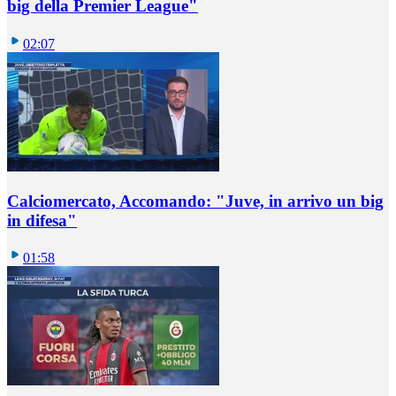
big della Premier League"
02:07
Calciomercato, Accomando: "Juve, in arrivo un big
in difesa"
01:58