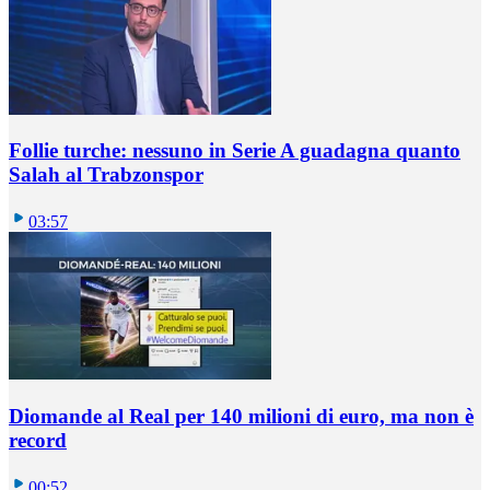
Follie turche: nessuno in Serie A guadagna quanto
Salah al Trabzonspor
03:57
Diomande al Real per 140 milioni di euro, ma non è
record
00:52