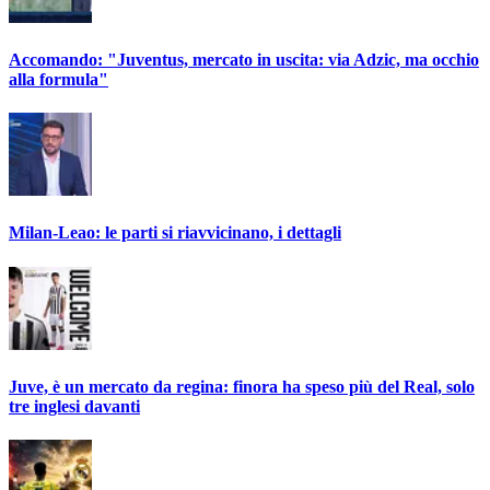
Accomando: "Juventus, mercato in uscita: via Adzic, ma occhio
alla formula"
Milan-Leao: le parti si riavvicinano, i dettagli
Juve, è un mercato da regina: finora ha speso più del Real, solo
tre inglesi davanti