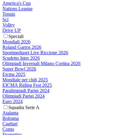
America's Cup
Nations League
Tennis
Sci
Volley
Drive UP
Speciali
Mondiali 2026
Roland Garros 2026
Sportmediaset Live Riccione 2026
Scudetto Inter 2026
Olimpiadi Invernali Milano Cortina 2026
Super Bowl 2026
Eicma 2025
Mondiale per club 2025
EICMA Riding Fest 2025
Paralimpiadi Parigi 2024
Olimpiadi Parigi 2024
Euro 2024
Squadra Serie A
Atalanta
Bologna
Cagliari
Como
Fiorentina