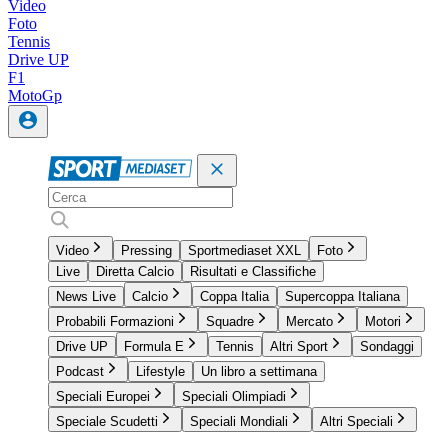
Video
Foto
Tennis
Drive UP
F1
MotoGp
Video
Pressing
Sportmediaset XXL
Foto
Live
Diretta Calcio
Risultati e Classifiche
News Live
Calcio
Coppa Italia
Supercoppa Italiana
Probabili Formazioni
Squadre
Mercato
Motori
Drive UP
Formula E
Tennis
Altri Sport
Sondaggi
Podcast
Lifestyle
Un libro a settimana
Speciali Europei
Speciali Olimpiadi
Speciale Scudetti
Speciali Mondiali
Altri Speciali