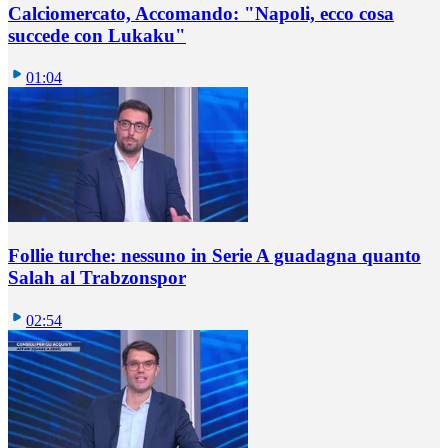
Calciomercato, Accomando: "Napoli, ecco cosa
succede con Lukaku"
01:04
Follie turche: nessuno in Serie A guadagna quanto
Salah al Trabzonspor
02:54