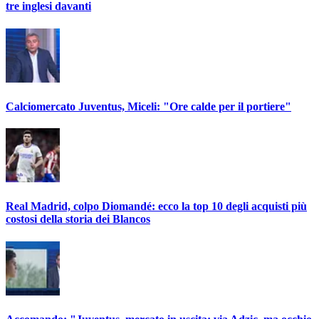
tre inglesi davanti
Calciomercato Juventus, Miceli: "Ore calde per il portiere"
Real Madrid, colpo Diomandé: ecco la top 10 degli acquisti più
costosi della storia dei Blancos