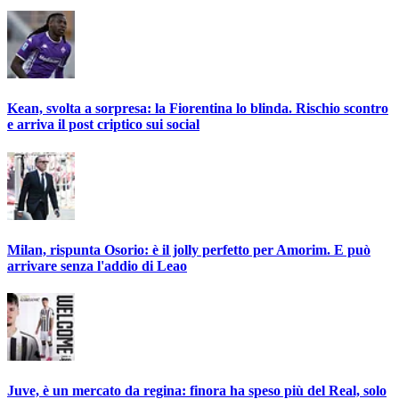
Kean, svolta a sorpresa: la Fiorentina lo blinda. Rischio scontro
e arriva il post criptico sui social
Milan, rispunta Osorio: è il jolly perfetto per Amorim. E può
arrivare senza l'addio di Leao
Juve, è un mercato da regina: finora ha speso più del Real, solo