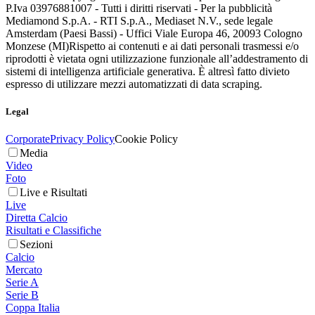
P.Iva 03976881007 - Tutti i diritti riservati - Per la pubblicità
Mediamond S.p.A. - RTI S.p.A., Mediaset N.V., sede legale
Amsterdam (Paesi Bassi) - Uffici Viale Europa 46, 20093 Cologno
Monzese (MI)
Rispetto ai contenuti e ai dati personali trasmessi e/o
riprodotti è vietata ogni utilizzazione funzionale all’addestramento di
sistemi di intelligenza artificiale generativa. È altresì fatto divieto
espresso di utilizzare mezzi automatizzati di data scraping.
Legal
Corporate
Privacy Policy
Cookie Policy
Media
Video
Foto
Live e Risultati
Live
Diretta Calcio
Risultati e Classifiche
Sezioni
Calcio
Mercato
Serie A
Serie B
Coppa Italia