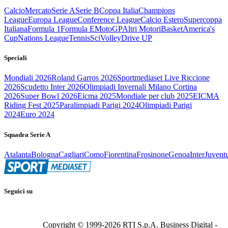
Calcio
Mercato
Serie A
Serie B
Coppa Italia
Champions
League
Europa League
Conference League
Calcio Estero
Supercoppa
Italiana
Formula 1
Formula E
MotoGP
Altri Motori
Basket
America's
Cup
Nations League
Tennis
Sci
Volley
Drive UP
Speciali
Mondiali 2026
Roland Garros 2026
Sportmediaset Live Riccione
2026
Scudetto Inter 2026
Olimpiadi Invernali Milano Cortina
2026
Super Bowl 2026
Eicma 2025
Mondiale per club 2025
EICMA
Riding Fest 2025
Paralimpiadi Parigi 2024
Olimpiadi Parigi
2024
Euro 2024
Squadra Serie A
Atalanta
Bologna
Cagliari
Como
Fiorentina
Frosinone
Genoa
Inter
Juvent
Seguici su
Copyright © 1999-
2026
RTI S.p.A. Business Digital -