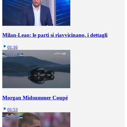
Milan-Leao: le parti si riavvicinano, i dettagli
01:16
Morgan Midsummer Coupé
01:53