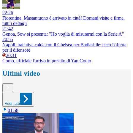
22:26
Fiorentina, Mastantuono è arrivato in città! Domani visite e firma,
tutti i dettagli
21:42
Genoa, Sow si presenta: "Ho voglia di misurarmi con la Serie A"
20:55
Napoli, trattativa calda con il Chelsea per Badiashile: ecco l'offerta
per il difensore
20:31
Como, ufficiale l'arrivo in prestito di Yan Couto
Ultimi video
Vedi tutti
01:58