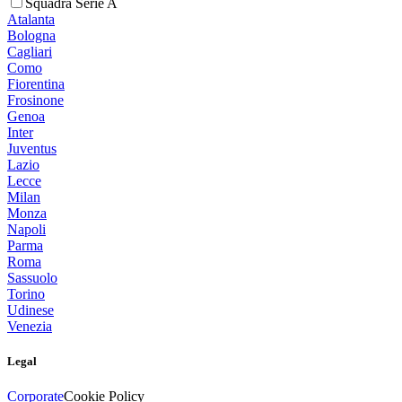
Squadra Serie A
Atalanta
Bologna
Cagliari
Como
Fiorentina
Frosinone
Genoa
Inter
Juventus
Lazio
Lecce
Milan
Monza
Napoli
Parma
Roma
Sassuolo
Torino
Udinese
Venezia
Legal
Corporate
Cookie Policy