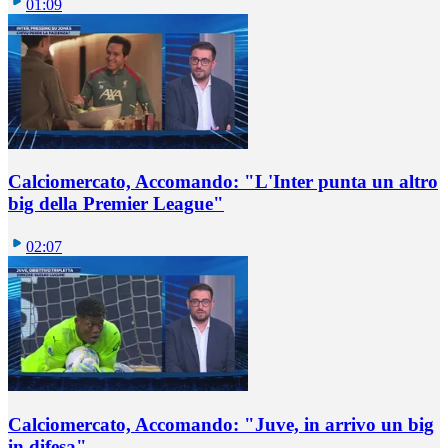
01:09
Calciomercato, Accomando: "L'Inter punta un altro
big della Premier League"
02:07
Calciomercato, Accomando: "Juve, in arrivo un big
in difesa"