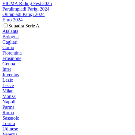
EICMA Riding Fest 2025
Paralimpiadi Parigi 2024
Olimpiadi Parigi 2024
Euro 2024
Squadra Serie A
Atalanta
Bologna
Cagliari
Como
Fiorentina
Frosinone
Genoa
Inter
Juventus
Lazio
Lecce
Milan
Monza
Napoli
Parma
Roma
Sassuolo
Torino
Udinese
Venezia