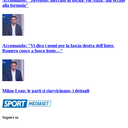
Accomando: "Juventus, mercato in uscita: via Adzic, ma occhio
alla formula"
Accomando: "Vi dico i nomi per la fascia destra dell'Inter.
Romero cuoce a fuoco lento…"
Milan-Leao: le parti si riavvicinano, i dettagli
Seguici su