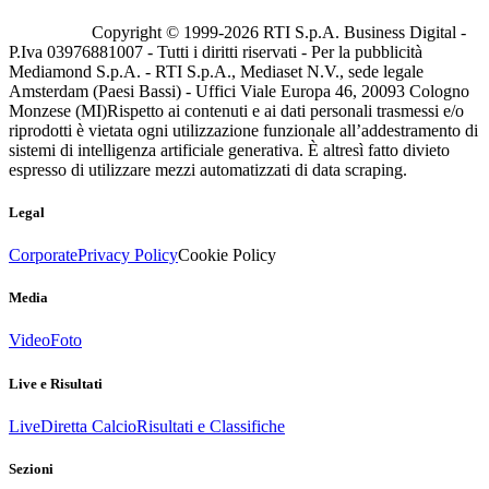
Copyright © 1999-
2026
RTI S.p.A. Business Digital -
P.Iva 03976881007 - Tutti i diritti riservati - Per la pubblicità
Mediamond S.p.A. - RTI S.p.A., Mediaset N.V., sede legale
Amsterdam (Paesi Bassi) - Uffici Viale Europa 46, 20093 Cologno
Monzese (MI)
Rispetto ai contenuti e ai dati personali trasmessi e/o
riprodotti è vietata ogni utilizzazione funzionale all’addestramento di
sistemi di intelligenza artificiale generativa. È altresì fatto divieto
espresso di utilizzare mezzi automatizzati di data scraping.
Legal
Corporate
Privacy Policy
Cookie Policy
Media
Video
Foto
Live e Risultati
Live
Diretta Calcio
Risultati e Classifiche
Sezioni