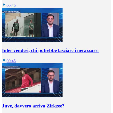
00:46
Inter vendesi, chi potrebbe lasciare i nerazzurri
00:45
Juve, davvero arriva Zirkzee?