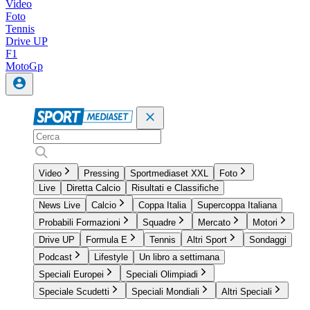
Video
Foto
Tennis
Drive UP
F1
MotoGp
Video
Pressing
Sportmediaset XXL
Foto
Live
Diretta Calcio
Risultati e Classifiche
News Live
Calcio
Coppa Italia
Supercoppa Italiana
Probabili Formazioni
Squadre
Mercato
Motori
Drive UP
Formula E
Tennis
Altri Sport
Sondaggi
Podcast
Lifestyle
Un libro a settimana
Speciali Europei
Speciali Olimpiadi
Speciale Scudetti
Speciali Mondiali
Altri Speciali