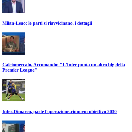
Milan-Leao: le parti si riavvicinano, i dettagli
Calciomercato, Accomando: "L'Inter punta un altro big della
Premier League"
Inter-Dimarco, parte l'operazione-rinnovo: obiettivo 2030