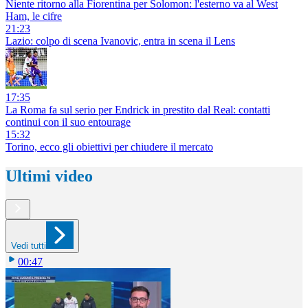
Niente ritorno alla Fiorentina per Solomon: l'esterno va al West
Ham, le cifre
21:23
Lazio: colpo di scena Ivanovic, entra in scena il Lens
17:35
La Roma fa sul serio per Endrick in prestito dal Real: contatti
continui con il suo entourage
15:32
Torino, ecco gli obiettivi per chiudere il mercato
Ultimi video
Vedi tutti
00:47