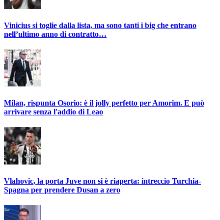
Vinicius si toglie dalla lista, ma sono tanti i big che entrano
nell’ultimo anno di contratto…
Milan, rispunta Osorio: è il jolly perfetto per Amorim. E può
arrivare senza l'addio di Leao
Vlahovic, la porta Juve non si è riaperta: intreccio Turchia-
Spagna per prendere Dusan a zero