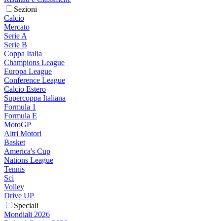
Sezioni
Calcio
Mercato
Serie A
Serie B
Coppa Italia
Champions League
Europa League
Conference League
Calcio Estero
Supercoppa Italiana
Formula 1
Formula E
MotoGP
Altri Motori
Basket
America's Cup
Nations League
Tennis
Sci
Volley
Drive UP
Speciali
Mondiali 2026