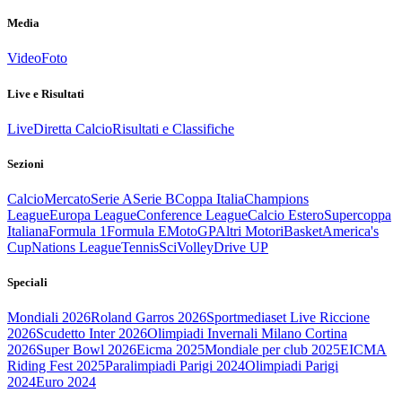
Media
Video
Foto
Live e Risultati
Live
Diretta Calcio
Risultati e Classifiche
Sezioni
Calcio
Mercato
Serie A
Serie B
Coppa Italia
Champions
League
Europa League
Conference League
Calcio Estero
Supercoppa
Italiana
Formula 1
Formula E
MotoGP
Altri Motori
Basket
America's
Cup
Nations League
Tennis
Sci
Volley
Drive UP
Speciali
Mondiali 2026
Roland Garros 2026
Sportmediaset Live Riccione
2026
Scudetto Inter 2026
Olimpiadi Invernali Milano Cortina
2026
Super Bowl 2026
Eicma 2025
Mondiale per club 2025
EICMA
Riding Fest 2025
Paralimpiadi Parigi 2024
Olimpiadi Parigi
2024
Euro 2024