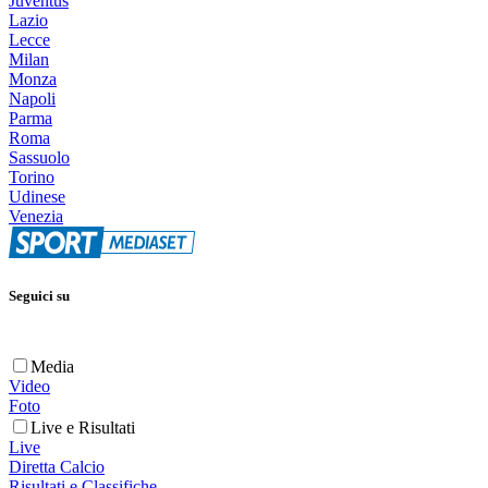
Juventus
Lazio
Lecce
Milan
Monza
Napoli
Parma
Roma
Sassuolo
Torino
Udinese
Venezia
Seguici su
Media
Video
Foto
Live e Risultati
Live
Diretta Calcio
Risultati e Classifiche