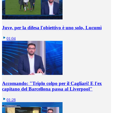
Juve, per la difesa l'obiettivo è uno solo, Lucumì
01:04
Accomando: "Triplo colpo per il Cagliari! E l'ex
capitano del Barcellona passa al Liverpool"
01:28