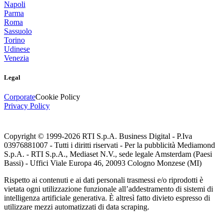
Napoli
Parma
Roma
Sassuolo
Torino
Udinese
Venezia
Legal
Corporate
Cookie Policy
Privacy Policy
Copyright © 1999-
2026
RTI S.p.A. Business Digital - P.Iva
03976881007 - Tutti i diritti riservati - Per la pubblicità Mediamond
S.p.A. - RTI S.p.A., Mediaset N.V., sede legale Amsterdam (Paesi
Bassi) - Uffici Viale Europa 46, 20093 Cologno Monzese (MI)
Rispetto ai contenuti e ai dati personali trasmessi e/o riprodotti è
vietata ogni utilizzazione funzionale all’addestramento di sistemi di
intelligenza artificiale generativa. È altresì fatto divieto espresso di
utilizzare mezzi automatizzati di data scraping.