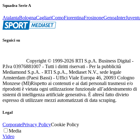
Squadra Serie A
Atalanta
Bologna
Cagliari
Como
Fiorentina
Frosinone
Genoa
Inter
Juvent
Seguici su
Copyright © 1999-
2026
RTI S.p.A. Business Digital -
P.Iva 03976881007 - Tutti i diritti riservati - Per la pubblicità
Mediamond S.p.A. - RTI S.p.A., Mediaset N.V., sede legale
Amsterdam (Paesi Bassi) - Uffici Viale Europa 46, 20093 Cologno
Monzese (MI)
Rispetto ai contenuti e ai dati personali trasmessi e/o
riprodotti è vietata ogni utilizzazione funzionale all’addestramento di
sistemi di intelligenza artificiale generativa. È altresì fatto divieto
espresso di utilizzare mezzi automatizzati di data scraping.
Legal
Corporate
Privacy Policy
Cookie Policy
Media
Video