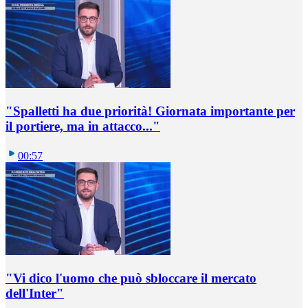
"Spalletti ha due priorità! Giornata importante per
il portiere, ma in attacco..."
00:57
"Vi dico l'uomo che può sbloccare il mercato
dell'Inter"