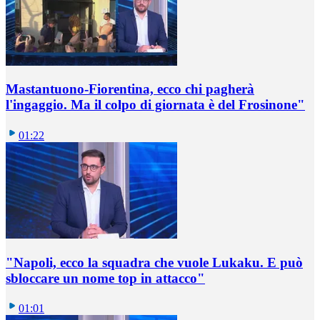
Mastantuono-Fiorentina, ecco chi pagherà
l'ingaggio. Ma il colpo di giornata è del Frosinone"
01:22
"Napoli, ecco la squadra che vuole Lukaku. E può
sbloccare un nome top in attacco"
01:01