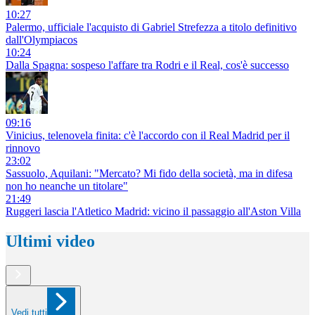
10:27
Palermo, ufficiale l'acquisto di Gabriel Strefezza a titolo definitivo
dall'Olympiacos
10:24
Dalla Spagna: sospeso l'affare tra Rodri e il Real, cos'è successo
09:16
Vinicius, telenovela finita: c'è l'accordo con il Real Madrid per il
rinnovo
23:02
Sassuolo, Aquilani: "Mercato? Mi fido della società, ma in difesa
non ho neanche un titolare"
21:49
Ruggeri lascia l'Atletico Madrid: vicino il passaggio all'Aston Villa
Ultimi video
Vedi tutti