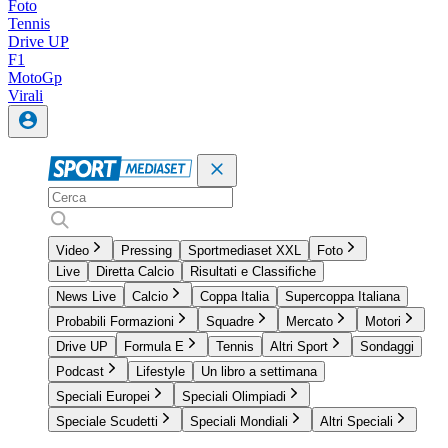
Foto
Tennis
Drive UP
F1
MotoGp
Virali
Video
Pressing
Sportmediaset XXL
Foto
Live
Diretta Calcio
Risultati e Classifiche
News Live
Calcio
Coppa Italia
Supercoppa Italiana
Probabili Formazioni
Squadre
Mercato
Motori
Drive UP
Formula E
Tennis
Altri Sport
Sondaggi
Podcast
Lifestyle
Un libro a settimana
Speciali Europei
Speciali Olimpiadi
Speciale Scudetti
Speciali Mondiali
Altri Speciali