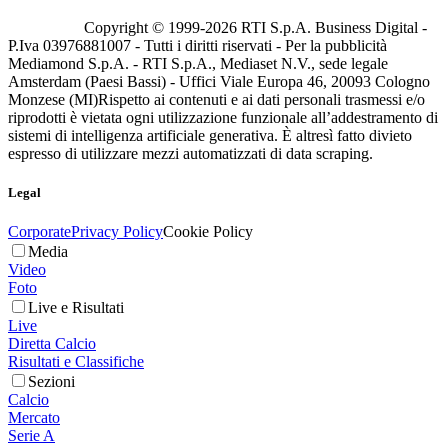
Copyright © 1999-
2026
RTI S.p.A. Business Digital -
P.Iva 03976881007 - Tutti i diritti riservati - Per la pubblicità
Mediamond S.p.A. - RTI S.p.A., Mediaset N.V., sede legale
Amsterdam (Paesi Bassi) - Uffici Viale Europa 46, 20093 Cologno
Monzese (MI)
Rispetto ai contenuti e ai dati personali trasmessi e/o
riprodotti è vietata ogni utilizzazione funzionale all’addestramento di
sistemi di intelligenza artificiale generativa. È altresì fatto divieto
espresso di utilizzare mezzi automatizzati di data scraping.
Legal
Corporate
Privacy Policy
Cookie Policy
Media
Video
Foto
Live e Risultati
Live
Diretta Calcio
Risultati e Classifiche
Sezioni
Calcio
Mercato
Serie A