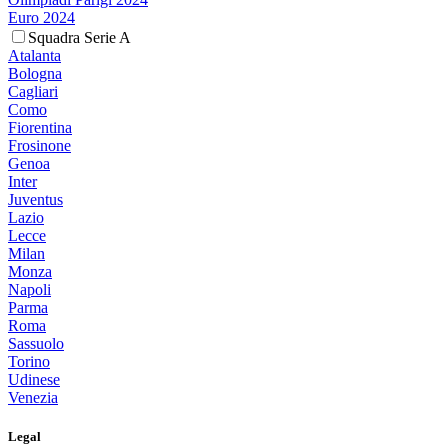
Euro 2024
Squadra Serie A
Atalanta
Bologna
Cagliari
Como
Fiorentina
Frosinone
Genoa
Inter
Juventus
Lazio
Lecce
Milan
Monza
Napoli
Parma
Roma
Sassuolo
Torino
Udinese
Venezia
Legal