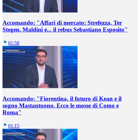
Accomando: "Affari di mercato: Strefezza, Ter
Stegen, Maldini e... il rebus Sebastiano Esposito"
01:58
Accomando: "Fiorentina, il futuro di Kean e il
sogno Mastantuono. Ecco le mosse di Como e
Roma"
01:15