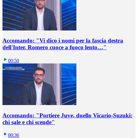
Accomando: "Vi dico i nomi per la fascia destra
dell'Inter. Romero cuoce a fuoco lento…"
00:50
Accomando: "Portiere Juve, duello Vicario-Suzuki:
chi sale e chi scende"
00:36