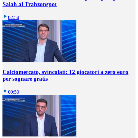
Salah al Trabzonspor
02:54
Calciomercato, svincolati: 12 giocatori a zero euro
per sognare gratis
00:50