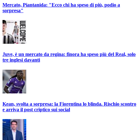
Mercato, Piantanida: "Ecco chi ha speso di più, podio a
sorpresa"
Juve, è un mercato da regina: finora ha speso più del Real, solo
tre inglesi davanti
Kean, svolta a sorpresa: la Fiorentina lo blinda. Rischio scontro
e arriva il post criptico sui social