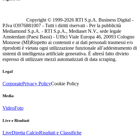
Copyright © 1999-
2026
RTI S.p.A. Business Digital -
P.Iva 03976881007 - Tutti i diritti riservati - Per la pubblicità
Mediamond S.p.A. - RTI S.p.A., Mediaset N.V., sede legale
Amsterdam (Paesi Bassi) - Uffici Viale Europa 46, 20093 Cologno
Monzese (MI)
Rispetto ai contenuti e ai dati personali trasmessi e/o
riprodotti è vietata ogni utilizzazione funzionale all’addestramento di
sistemi di intelligenza artificiale generativa. È altresì fatto divieto
espresso di utilizzare mezzi automatizzati di data scraping.
Legal
Corporate
Privacy Policy
Cookie Policy
Media
Video
Foto
Live e Risultati
Live
Diretta Calcio
Risultati e Classifiche