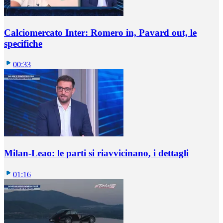
Calciomercato Inter: Romero in, Pavard out, le
specifiche
00:33
Milan-Leao: le parti si riavvicinano, i dettagli
01:16