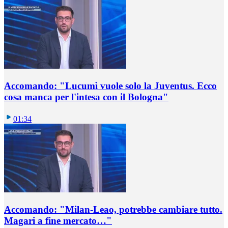
Accomando: "Lucumì vuole solo la Juventus. Ecco
cosa manca per l'intesa con il Bologna"
01:34
Accomando: "Milan-Leao, potrebbe cambiare tutto.
Magari a fine mercato…"