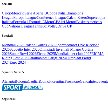
Sezioni
Calcio
Mercato
Serie A
Serie B
Coppa Italia
Champions
League
Europa League
Conference League
Calcio Estero
Supercoppa
Italiana
Formula 1
Formula E
MotoGP
Altri Motori
Basket
America's
Cup
Nations League
Tennis
Sci
Volley
Drive UP
Speciali
Mondiali 2026
Roland Garros 2026
Sportmediaset Live Riccione
2026
Scudetto Inter 2026
Olimpiadi Invernali Milano Cortina
2026
Super Bowl 2026
Eicma 2025
Mondiale per club 2025
EICMA
Riding Fest 2025
Paralimpiadi Parigi 2024
Olimpiadi Parigi
2024
Euro 2024
Squadra Serie A
Atalanta
Bologna
Cagliari
Como
Fiorentina
Frosinone
Genoa
Inter
Juvent
Seguici su