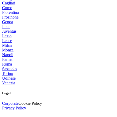
Cagliari
Como
Fiorentina
Frosinone
Genoa
Inter
Juventus
Lazio
Lecce
Milan
Monza
Napoli
Parma
Roma
Sassuolo
Torino
Udinese
Venezia
Legal
Corporate
Cookie Policy
Privacy Policy