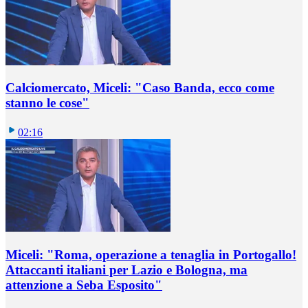
Calciomercato, Miceli: "Caso Banda, ecco come
stanno le cose"
02:16
Miceli: "Roma, operazione a tenaglia in Portogallo!
Attaccanti italiani per Lazio e Bologna, ma
attenzione a Seba Esposito"