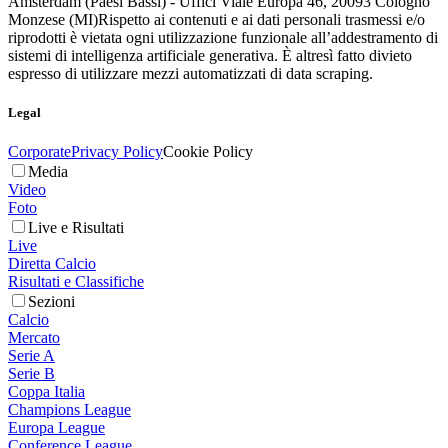
Amsterdam (Paesi Bassi) - Uffici Viale Europa 46, 20093 Cologno
Monzese (MI)
Rispetto ai contenuti e ai dati personali trasmessi e/o
riprodotti è vietata ogni utilizzazione funzionale all’addestramento di
sistemi di intelligenza artificiale generativa. È altresì fatto divieto
espresso di utilizzare mezzi automatizzati di data scraping.
Legal
Corporate
Privacy Policy
Cookie Policy
Media
Video
Foto
Live e Risultati
Live
Diretta Calcio
Risultati e Classifiche
Sezioni
Calcio
Mercato
Serie A
Serie B
Coppa Italia
Champions League
Europa League
Conference League