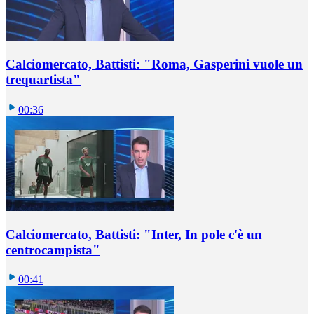
Calciomercato, Battisti: "Roma, Gasperini vuole un
trequartista"
00:36
Calciomercato, Battisti: "Inter, In pole c'è un
centrocampista"
00:41