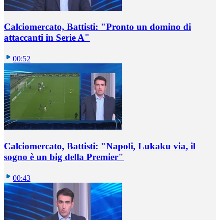
Calciomercato, Battisti: "Pronto un domino di
attaccanti in Serie A"
00:52
Calciomercato, Battisti: "Napoli, Lukaku via, il
sogno è un big della Premier"
00:43