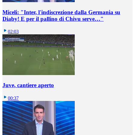
Miceli: "Inter, l'indiscrezione dalla Germania su
Diaby! E per il pallino di Chivu serve…"
02:03
Juve, cantiere aperto
00:37