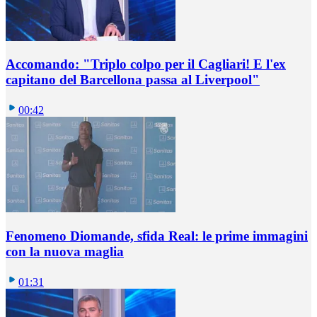
Accomando: "Triplo colpo per il Cagliari! E l'ex
capitano del Barcellona passa al Liverpool"
00:42
Fenomeno Diomande, sfida Real: le prime immagini
con la nuova maglia
01:31