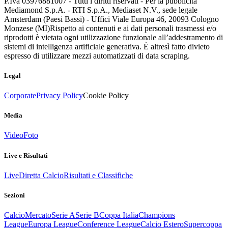
P.Iva 03976881007 - Tutti i diritti riservati - Per la pubblicità
Mediamond S.p.A. - RTI S.p.A., Mediaset N.V., sede legale
Amsterdam (Paesi Bassi) - Uffici Viale Europa 46, 20093 Cologno
Monzese (MI)
Rispetto ai contenuti e ai dati personali trasmessi e/o
riprodotti è vietata ogni utilizzazione funzionale all’addestramento di
sistemi di intelligenza artificiale generativa. È altresì fatto divieto
espresso di utilizzare mezzi automatizzati di data scraping.
Legal
Corporate
Privacy Policy
Cookie Policy
Media
Video
Foto
Live e Risultati
Live
Diretta Calcio
Risultati e Classifiche
Sezioni
Calcio
Mercato
Serie A
Serie B
Coppa Italia
Champions
League
Europa League
Conference League
Calcio Estero
Supercoppa