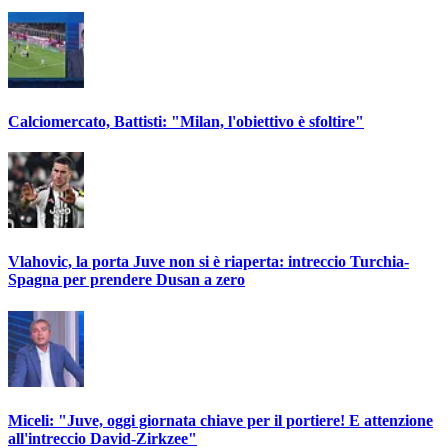
Calciomercato, Battisti: "Milan, l'obiettivo è sfoltire"
Vlahovic, la porta Juve non si è riaperta: intreccio Turchia-
Spagna per prendere Dusan a zero
Miceli: "Juve, oggi giornata chiave per il portiere! E attenzione
all'intreccio David-Zirkzee"