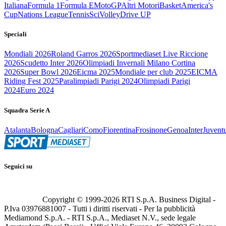
Italiana
Formula 1
Formula E
MotoGP
Altri Motori
Basket
America's
Cup
Nations League
Tennis
Sci
Volley
Drive UP
Speciali
Mondiali 2026
Roland Garros 2026
Sportmediaset Live Riccione
2026
Scudetto Inter 2026
Olimpiadi Invernali Milano Cortina
2026
Super Bowl 2026
Eicma 2025
Mondiale per club 2025
EICMA
Riding Fest 2025
Paralimpiadi Parigi 2024
Olimpiadi Parigi
2024
Euro 2024
Squadra Serie A
Atalanta
Bologna
Cagliari
Como
Fiorentina
Frosinone
Genoa
Inter
Juvent
Seguici su
Copyright © 1999-
2026
RTI S.p.A. Business Digital -
P.Iva 03976881007 - Tutti i diritti riservati - Per la pubblicità
Mediamond S.p.A. - RTI S.p.A., Mediaset N.V., sede legale