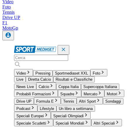
Video
Foto
Tennis
Drive UP
F1
MotoGp
Video
Pressing
Sportmediaset XXL
Foto
Live
Diretta Calcio
Risultati e Classifiche
News Live
Calcio
Coppa Italia
Supercoppa Italiana
Probabili Formazioni
Squadre
Mercato
Motori
Drive UP
Formula E
Tennis
Altri Sport
Sondaggi
Podcast
Lifestyle
Un libro a settimana
Speciali Europei
Speciali Olimpiadi
Speciale Scudetti
Speciali Mondiali
Altri Speciali