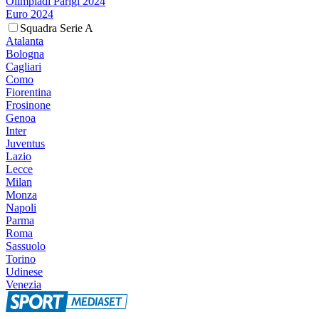
Olimpiadi Parigi 2024
Euro 2024
Squadra Serie A
Atalanta
Bologna
Cagliari
Como
Fiorentina
Frosinone
Genoa
Inter
Juventus
Lazio
Lecce
Milan
Monza
Napoli
Parma
Roma
Sassuolo
Torino
Udinese
Venezia