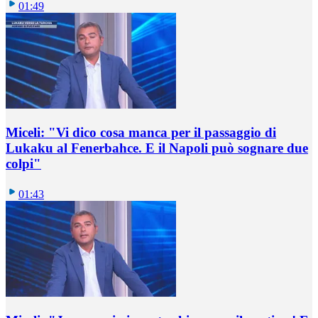
01:49
Miceli: "Vi dico cosa manca per il passaggio di
Lukaku al Fenerbahce. E il Napoli può sognare due
colpi"
01:43