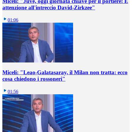
Miceli: "Juve, oggi giornata chiave per il portiere! E
attenzione all'intreccio David-Zirkzee"
01:06
Miceli: "Leao-Galatasaray, il Milan non tratta: ecco
cosa chiedono i rossoneri"
01:56