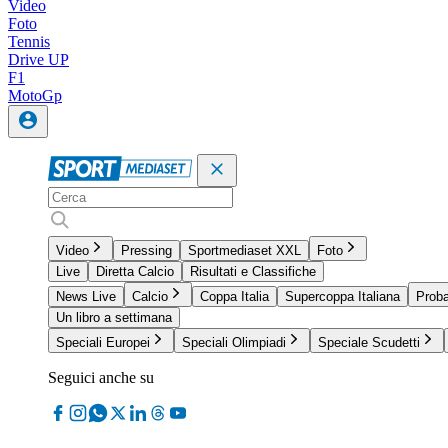
Video
Foto
Tennis
Drive UP
F1
MotoGp
Video
Pressing
Sportmediaset XXL
Foto
Live
Diretta Calcio
Risultati e Classifiche
News Live
Calcio
Coppa Italia
Supercoppa Italiana
Proba
Un libro a settimana
Speciali Europei
Speciali Olimpiadi
Speciale Scudetti
Seguici anche su