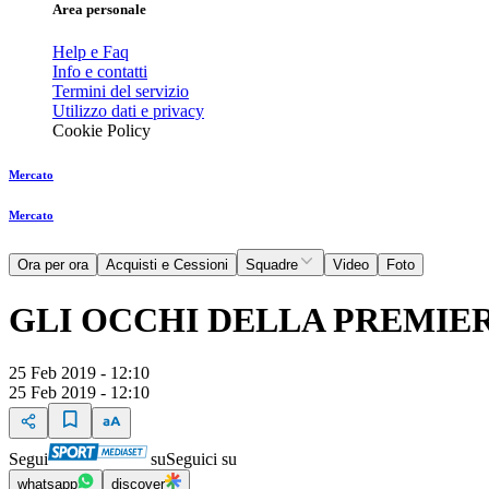
Area personale
Help e Faq
Info e contatti
Termini del servizio
Utilizzo dati e privacy
Cookie Policy
Mercato
Mercato
Ora per ora
Acquisti e Cessioni
Squadre
Video
Foto
GLI OCCHI DELLA PREMIER
25 Feb 2019 - 12:10
25 Feb 2019 - 12:10
Segui
su
Seguici su
whatsapp
discover