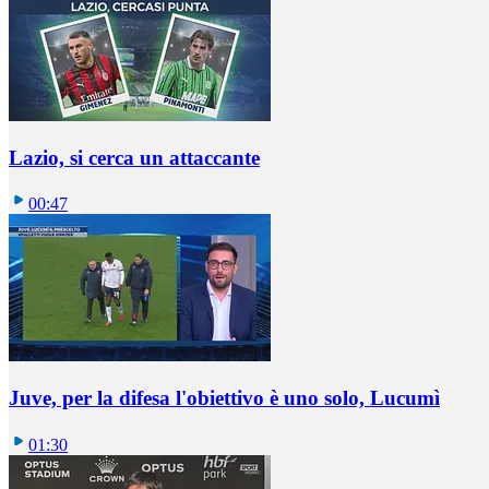
Lazio, si cerca un attaccante
00:47
Juve, per la difesa l'obiettivo è uno solo, Lucumì
01:30