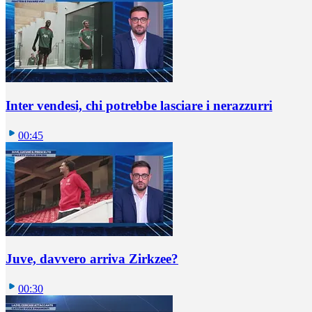
Inter vendesi, chi potrebbe lasciare i nerazzurri
00:45
Juve, davvero arriva Zirkzee?
00:30