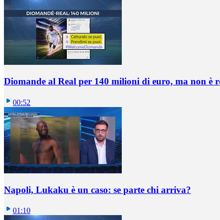
Diomande al Real per 140 milioni di euro, ma non è 
00:52
Napoli, Lukaku è un caso: se parte chi arriva?
01:10