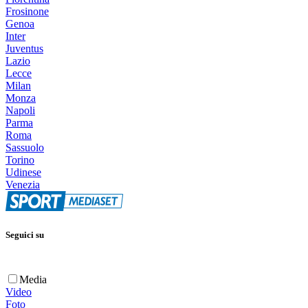
Frosinone
Genoa
Inter
Juventus
Lazio
Lecce
Milan
Monza
Napoli
Parma
Roma
Sassuolo
Torino
Udinese
Venezia
Seguici su
Media
Video
Foto