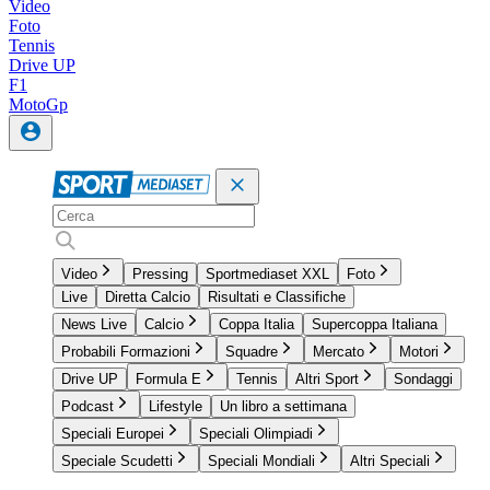
Video
Foto
Tennis
Drive UP
F1
MotoGp
Video
Pressing
Sportmediaset XXL
Foto
Live
Diretta Calcio
Risultati e Classifiche
News Live
Calcio
Coppa Italia
Supercoppa Italiana
Probabili Formazioni
Squadre
Mercato
Motori
Drive UP
Formula E
Tennis
Altri Sport
Sondaggi
Podcast
Lifestyle
Un libro a settimana
Speciali Europei
Speciali Olimpiadi
Speciale Scudetti
Speciali Mondiali
Altri Speciali