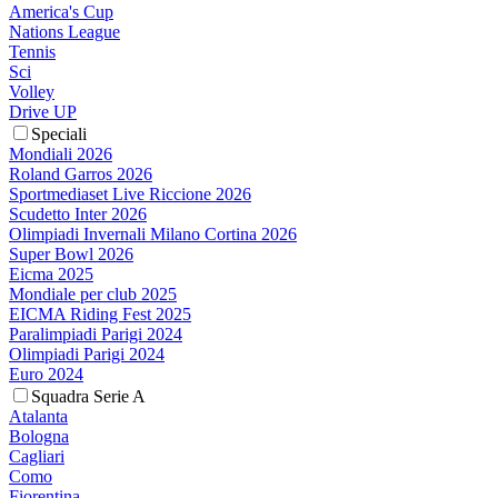
America's Cup
Nations League
Tennis
Sci
Volley
Drive UP
Speciali
Mondiali 2026
Roland Garros 2026
Sportmediaset Live Riccione 2026
Scudetto Inter 2026
Olimpiadi Invernali Milano Cortina 2026
Super Bowl 2026
Eicma 2025
Mondiale per club 2025
EICMA Riding Fest 2025
Paralimpiadi Parigi 2024
Olimpiadi Parigi 2024
Euro 2024
Squadra Serie A
Atalanta
Bologna
Cagliari
Como
Fiorentina