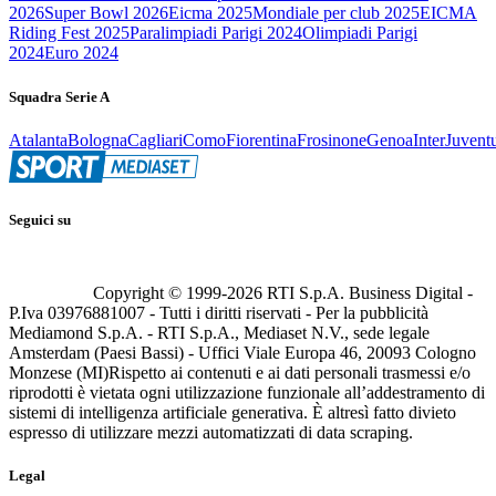
2026
Super Bowl 2026
Eicma 2025
Mondiale per club 2025
EICMA
Riding Fest 2025
Paralimpiadi Parigi 2024
Olimpiadi Parigi
2024
Euro 2024
Squadra Serie A
Atalanta
Bologna
Cagliari
Como
Fiorentina
Frosinone
Genoa
Inter
Juvent
Seguici su
Copyright © 1999-
2026
RTI S.p.A. Business Digital -
P.Iva 03976881007 - Tutti i diritti riservati - Per la pubblicità
Mediamond S.p.A. - RTI S.p.A., Mediaset N.V., sede legale
Amsterdam (Paesi Bassi) - Uffici Viale Europa 46, 20093 Cologno
Monzese (MI)
Rispetto ai contenuti e ai dati personali trasmessi e/o
riprodotti è vietata ogni utilizzazione funzionale all’addestramento di
sistemi di intelligenza artificiale generativa. È altresì fatto divieto
espresso di utilizzare mezzi automatizzati di data scraping.
Legal