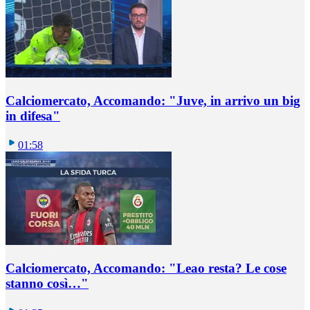
Calciomercato, Accomando: "Juve, in arrivo un big
in difesa"
01:58
Calciomercato, Accomando: "Leao resta? Le cose
stanno così…"