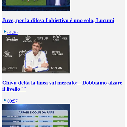
Juve, per la difesa l'obiettivo è uno solo, Lucumì
01:30
Chivu detta la linea sul mercato: "Dobbiamo alzare
il livello""
00:57