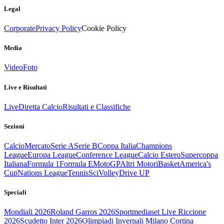
Legal
Corporate
Privacy Policy
Cookie Policy
Media
Video
Foto
Live e Risultati
Live
Diretta Calcio
Risultati e Classifiche
Sezioni
Calcio
Mercato
Serie A
Serie B
Coppa Italia
Champions
League
Europa League
Conference League
Calcio Estero
Supercoppa
Italiana
Formula 1
Formula E
MotoGP
Altri Motori
Basket
America's
Cup
Nations League
Tennis
Sci
Volley
Drive UP
Speciali
Mondiali 2026
Roland Garros 2026
Sportmediaset Live Riccione
2026
Scudetto Inter 2026
Olimpiadi Invernali Milano Cortina