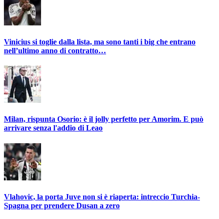
Vinicius si toglie dalla lista, ma sono tanti i big che entrano
nell’ultimo anno di contratto…
Milan, rispunta Osorio: è il jolly perfetto per Amorim. E può
arrivare senza l'addio di Leao
Vlahovic, la porta Juve non si è riaperta: intreccio Turchia-
Spagna per prendere Dusan a zero