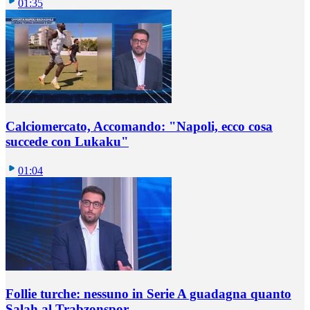
01:35
Calciomercato, Accomando: "Napoli, ecco cosa
succede con Lukaku"
01:04
Follie turche: nessuno in Serie A guadagna quanto
Salah al Trabzonspor