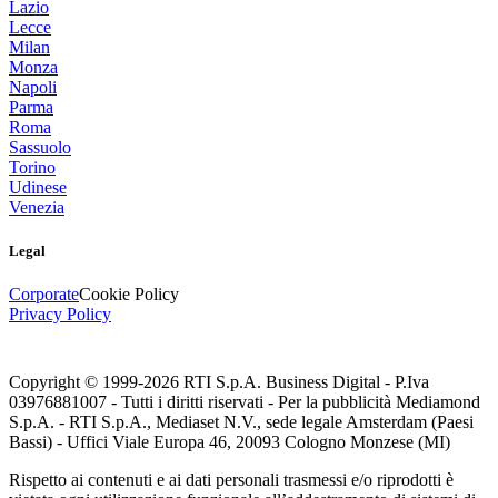
Lazio
Lecce
Milan
Monza
Napoli
Parma
Roma
Sassuolo
Torino
Udinese
Venezia
Legal
Corporate
Cookie Policy
Privacy Policy
Copyright © 1999-
2026
RTI S.p.A. Business Digital - P.Iva
03976881007 - Tutti i diritti riservati - Per la pubblicità Mediamond
S.p.A. - RTI S.p.A., Mediaset N.V., sede legale Amsterdam (Paesi
Bassi) - Uffici Viale Europa 46, 20093 Cologno Monzese (MI)
Rispetto ai contenuti e ai dati personali trasmessi e/o riprodotti è