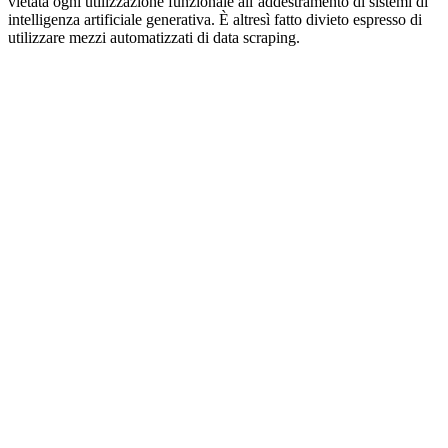
vietata ogni utilizzazione funzionale all’addestramento di sistemi di
intelligenza artificiale generativa. È altresì fatto divieto espresso di
utilizzare mezzi automatizzati di data scraping.