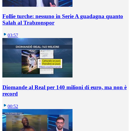
Follie turche: nessuno in Serie A guadagna quanto
Salah al Trabzonspor
03:57
Diomande al Real per 140 milioni di euro, ma non è
record
00:52