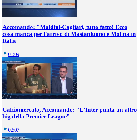
Accomando: "Maldini-Cagliari, tutto fatto! Ecco
cosa manca per l'arrivo di Mastantuono e Molina in
Italia"
01:09
Calciomercato, Accomando: "L'Inter punta un altro
big della Premier League"
02:07