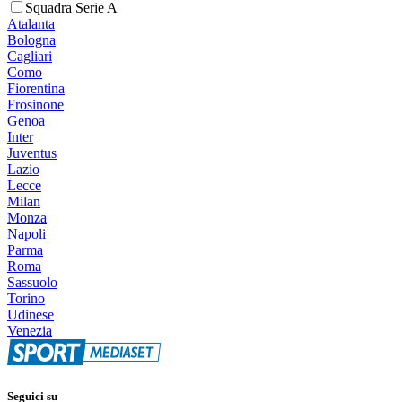
Squadra Serie A
Atalanta
Bologna
Cagliari
Como
Fiorentina
Frosinone
Genoa
Inter
Juventus
Lazio
Lecce
Milan
Monza
Napoli
Parma
Roma
Sassuolo
Torino
Udinese
Venezia
Seguici su