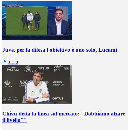
Juve, per la difesa l'obiettivo è uno solo, Lucumì
01:30
Chivu detta la linea sul mercato: "Dobbiamo alzare
il livello""