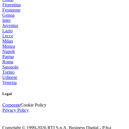
Fiorentina
Frosinone
Genoa
Inter
Juventus
Lazio
Lecce
Milan
Monza
Napoli
Parma
Roma
Sassuolo
Torino
Udinese
Venezia
Legal
Corporate
Cookie Policy
Privacy Policy
Copyright © 1999-
2026
RTI S.p.A. Business Digital - P.Iva