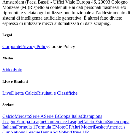
Amsterdam (Paesi Bassi) - Uffici Viale Europa 46, 20093 Cologno
Monzese (MI)
Rispetto ai contenuti e ai dati personali trasmessi e/o
riprodotti è vietata ogni utilizzazione funzionale all’addestramento di
sistemi di intelligenza artificiale generativa. È altresì fatto divieto
espresso di utilizzare mezzi automatizzati di data scraping.
Legal
Corporate
Privacy Policy
Cookie Policy
Media
Video
Foto
Live e Risultati
Live
Diretta Calcio
Risultati e Classifiche
Sezioni
Calcio
Mercato
Serie A
Serie B
Coppa Italia
Champions
League
Europa League
Conference League
Calcio Estero
Supercoppa
Italiana
Formula 1
Formula E
MotoGP
Altri Motori
Basket
America's
Cup
Nations League
Tennis
Sci
Volley
Drive UP