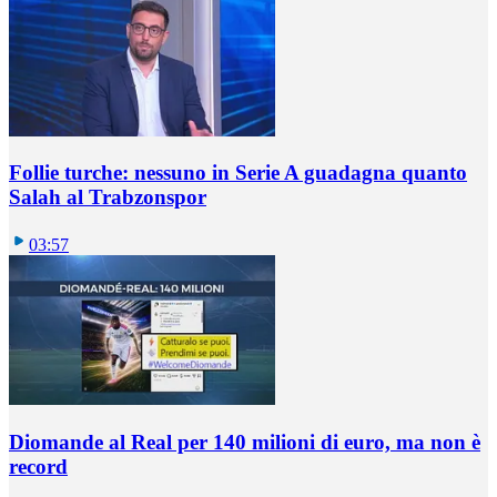
Follie turche: nessuno in Serie A guadagna quanto
Salah al Trabzonspor
03:57
Diomande al Real per 140 milioni di euro, ma non è
record