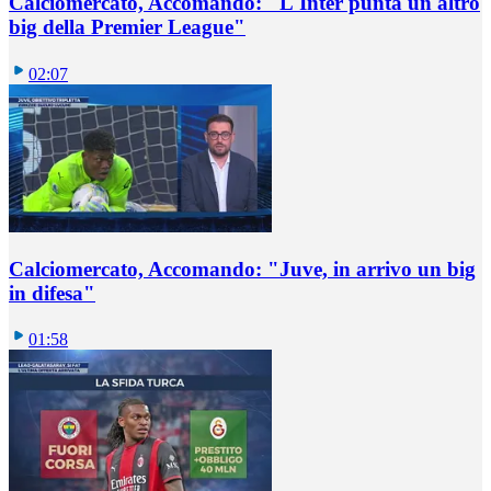
Calciomercato, Accomando: "L'Inter punta un altro
big della Premier League"
02:07
Calciomercato, Accomando: "Juve, in arrivo un big
in difesa"
01:58