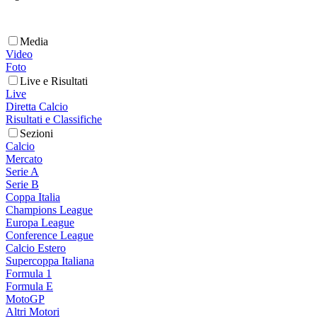
Media
Video
Foto
Live e Risultati
Live
Diretta Calcio
Risultati e Classifiche
Sezioni
Calcio
Mercato
Serie A
Serie B
Coppa Italia
Champions League
Europa League
Conference League
Calcio Estero
Supercoppa Italiana
Formula 1
Formula E
MotoGP
Altri Motori