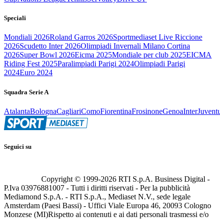
Speciali
Mondiali 2026
Roland Garros 2026
Sportmediaset Live Riccione
2026
Scudetto Inter 2026
Olimpiadi Invernali Milano Cortina
2026
Super Bowl 2026
Eicma 2025
Mondiale per club 2025
EICMA
Riding Fest 2025
Paralimpiadi Parigi 2024
Olimpiadi Parigi
2024
Euro 2024
Squadra Serie A
Atalanta
Bologna
Cagliari
Como
Fiorentina
Frosinone
Genoa
Inter
Juvent
Seguici su
Copyright © 1999-
2026
RTI S.p.A. Business Digital -
P.Iva 03976881007 - Tutti i diritti riservati - Per la pubblicità
Mediamond S.p.A. - RTI S.p.A., Mediaset N.V., sede legale
Amsterdam (Paesi Bassi) - Uffici Viale Europa 46, 20093 Cologno
Monzese (MI)
Rispetto ai contenuti e ai dati personali trasmessi e/o