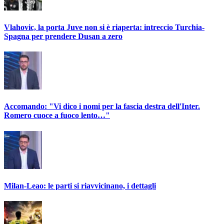
Vlahovic, la porta Juve non si è riaperta: intreccio Turchia-
Spagna per prendere Dusan a zero
Accomando: "Vi dico i nomi per la fascia destra dell'Inter.
Romero cuoce a fuoco lento…"
Milan-Leao: le parti si riavvicinano, i dettagli