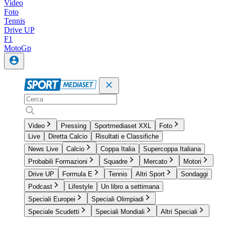
Video
Foto
Tennis
Drive UP
F1
MotoGp
Video
Pressing
Sportmediaset XXL
Foto
Live
Diretta Calcio
Risultati e Classifiche
News Live
Calcio
Coppa Italia
Supercoppa Italiana
Probabili Formazioni
Squadre
Mercato
Motori
Drive UP
Formula E
Tennis
Altri Sport
Sondaggi
Podcast
Lifestyle
Un libro a settimana
Speciali Europei
Speciali Olimpiadi
Speciale Scudetti
Speciali Mondiali
Altri Speciali