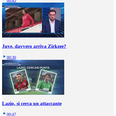
00:45
Juve, davvero arriva Zirkzee?
00:30
Lazio, si cerca un attaccante
00:47