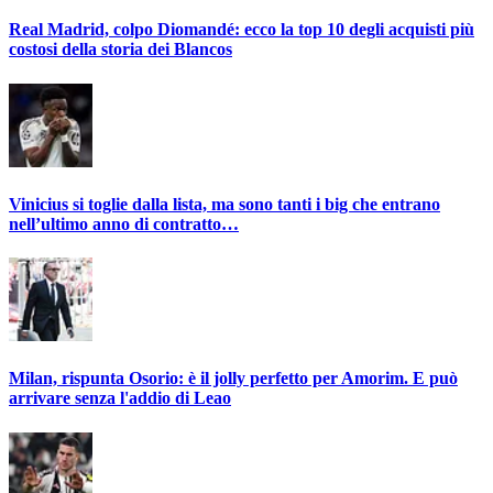
Real Madrid, colpo Diomandé: ecco la top 10 degli acquisti più
costosi della storia dei Blancos
Vinicius si toglie dalla lista, ma sono tanti i big che entrano
nell’ultimo anno di contratto…
Milan, rispunta Osorio: è il jolly perfetto per Amorim. E può
arrivare senza l'addio di Leao