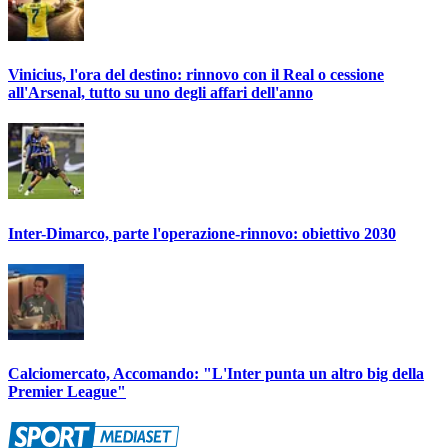
Vinicius, l'ora del destino: rinnovo con il Real o cessione
all'Arsenal, tutto su uno degli affari dell'anno
Inter-Dimarco, parte l'operazione-rinnovo: obiettivo 2030
Calciomercato, Accomando: "L'Inter punta un altro big della
Premier League"