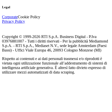
Legal
Corporate
Cookie Policy
Privacy Policy
Copyright © 1999-
2026
RTI S.p.A. Business Digital - P.Iva
03976881007 - Tutti i diritti riservati - Per la pubblicità Mediamond
S.p.A. - RTI S.p.A., Mediaset N.V., sede legale Amsterdam (Paesi
Bassi) - Uffici Viale Europa 46, 20093 Cologno Monzese (MI)
Rispetto ai contenuti e ai dati personali trasmessi e/o riprodotti è
vietata ogni utilizzazione funzionale all’addestramento di sistemi di
intelligenza artificiale generativa. È altresì fatto divieto espresso di
utilizzare mezzi automatizzati di data scraping.