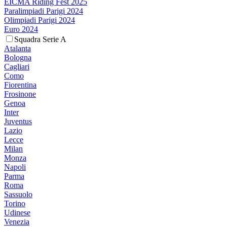
EICMA Riding Fest 2025
Paralimpiadi Parigi 2024
Olimpiadi Parigi 2024
Euro 2024
Squadra Serie A
Atalanta
Bologna
Cagliari
Como
Fiorentina
Frosinone
Genoa
Inter
Juventus
Lazio
Lecce
Milan
Monza
Napoli
Parma
Roma
Sassuolo
Torino
Udinese
Venezia