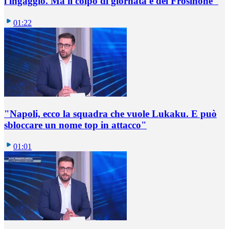
l'ingaggio. Ma il colpo di giornata è del Frosinone"
01:22
"Napoli, ecco la squadra che vuole Lukaku. E può
sbloccare un nome top in attacco"
01:01