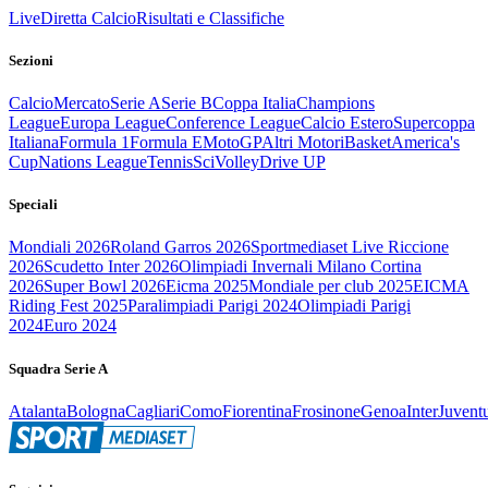
Live
Diretta Calcio
Risultati e Classifiche
Sezioni
Calcio
Mercato
Serie A
Serie B
Coppa Italia
Champions
League
Europa League
Conference League
Calcio Estero
Supercoppa
Italiana
Formula 1
Formula E
MotoGP
Altri Motori
Basket
America's
Cup
Nations League
Tennis
Sci
Volley
Drive UP
Speciali
Mondiali 2026
Roland Garros 2026
Sportmediaset Live Riccione
2026
Scudetto Inter 2026
Olimpiadi Invernali Milano Cortina
2026
Super Bowl 2026
Eicma 2025
Mondiale per club 2025
EICMA
Riding Fest 2025
Paralimpiadi Parigi 2024
Olimpiadi Parigi
2024
Euro 2024
Squadra Serie A
Atalanta
Bologna
Cagliari
Como
Fiorentina
Frosinone
Genoa
Inter
Juvent