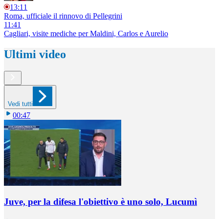
13:11
Roma, ufficiale il rinnovo di Pellegrini
11:41
Cagliari, visite mediche per Maldini, Carlos e Aurelio
Ultimi video
Vedi tutti
00:47
Juve, per la difesa l'obiettivo è uno solo, Lucumì