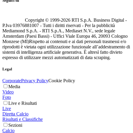
Seguici su
Copyright © 1999-
2026
RTI S.p.A. Business Digital -
P.Iva 03976881007 - Tutti i diritti riservati - Per la pubblicità
Mediamond S.p.A. - RTI S.p.A., Mediaset N.V., sede legale
Amsterdam (Paesi Bassi) - Uffici Viale Europa 46, 20093 Cologno
Monzese (MI)
Rispetto ai contenuti e ai dati personali trasmessi e/o
riprodotti è vietata ogni utilizzazione funzionale all’addestramento di
sistemi di intelligenza artificiale generativa. È altresì fatto divieto
espresso di utilizzare mezzi automatizzati di data scraping.
Legal
Corporate
Privacy Policy
Cookie Policy
Media
Video
Foto
Live e Risultati
Live
Diretta Calcio
Risultati e Classifiche
Sezioni
Calcio