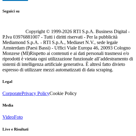
Seguici su
Copyright © 1999-
2026
RTI S.p.A. Business Digital -
P.Iva 03976881007 - Tutti i diritti riservati - Per la pubblicità
Mediamond S.p.A. - RTI S.p.A., Mediaset N.V., sede legale
Amsterdam (Paesi Bassi) - Uffici Viale Europa 46, 20093 Cologno
Monzese (MI)
Rispetto ai contenuti e ai dati personali trasmessi e/o
riprodotti è vietata ogni utilizzazione funzionale all’addestramento di
sistemi di intelligenza artificiale generativa. È altresì fatto divieto
espresso di utilizzare mezzi automatizzati di data scraping.
Legal
Corporate
Privacy Policy
Cookie Policy
Media
Video
Foto
Live e Risultati