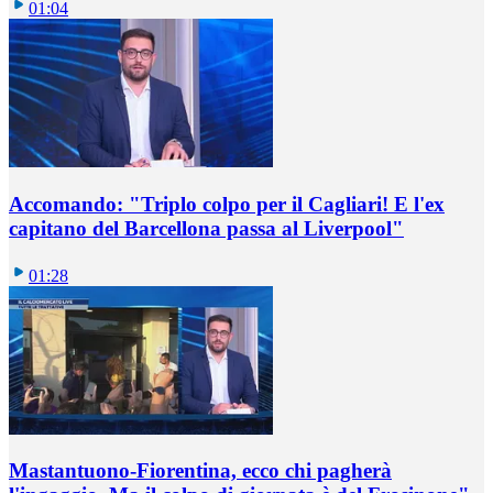
01:04
Accomando: "Triplo colpo per il Cagliari! E l'ex
capitano del Barcellona passa al Liverpool"
01:28
Mastantuono-Fiorentina, ecco chi pagherà