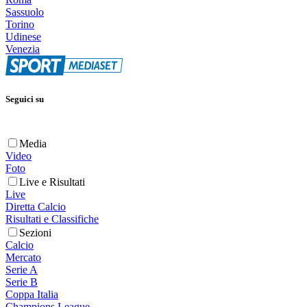
Sassuolo
Torino
Udinese
Venezia
Seguici su
Media
Video
Foto
Live e Risultati
Live
Diretta Calcio
Risultati e Classifiche
Sezioni
Calcio
Mercato
Serie A
Serie B
Coppa Italia
Champions League