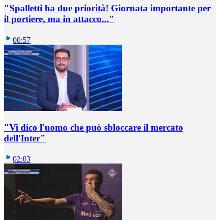
"Spalletti ha due priorità! Giornata importante per
il portiere, ma in attacco..."
00:57
"Vi dico l'uomo che può sbloccare il mercato
dell'Inter"
02:03