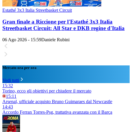
Estathé 3x3 Italia Streetbasket Circuit
Gran finale a Riccione per l'Estathé 3x3 Italia
Streetbasket Circuit: All Star e DKB regine d'Italia
06 Ago 2026 - 15:59
Daniele Rubini
Mercato ora per ora
Vedi tutti
15:32
Torino, ecco gli obiettivi per chiudere il mercato
15:11
Arsenal, ufficiale acquisto Bruno Guimaraes dal Newcastle
14:43
Accordo Ferran Torres-Psg, trattativa avanzata con il Barça