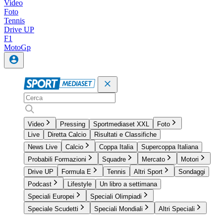
Video
Foto
Tennis
Drive UP
F1
MotoGp
Video
Pressing
Sportmediaset XXL
Foto
Live
Diretta Calcio
Risultati e Classifiche
News Live
Calcio
Coppa Italia
Supercoppa Italiana
Probabili Formazioni
Squadre
Mercato
Motori
Drive UP
Formula E
Tennis
Altri Sport
Sondaggi
Podcast
Lifestyle
Un libro a settimana
Speciali Europei
Speciali Olimpiadi
Speciale Scudetti
Speciali Mondiali
Altri Speciali