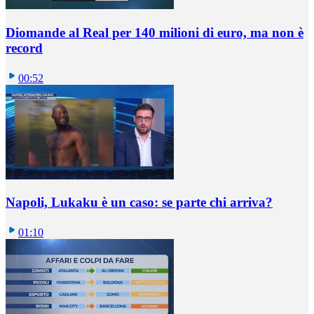
Diomande al Real per 140 milioni di euro, ma non è
record
00:52
Napoli, Lukaku è un caso: se parte chi arriva?
01:10