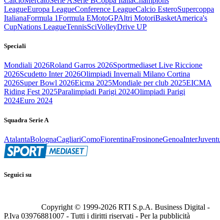
Calcio
Mercato
Serie A
Serie B
Coppa Italia
Champions
League
Europa League
Conference League
Calcio Estero
Supercoppa
Italiana
Formula 1
Formula E
MotoGP
Altri Motori
Basket
America's
Cup
Nations League
Tennis
Sci
Volley
Drive UP
Speciali
Mondiali 2026
Roland Garros 2026
Sportmediaset Live Riccione
2026
Scudetto Inter 2026
Olimpiadi Invernali Milano Cortina
2026
Super Bowl 2026
Eicma 2025
Mondiale per club 2025
EICMA
Riding Fest 2025
Paralimpiadi Parigi 2024
Olimpiadi Parigi
2024
Euro 2024
Squadra Serie A
Atalanta
Bologna
Cagliari
Como
Fiorentina
Frosinone
Genoa
Inter
Juvent
Seguici su
Copyright © 1999-
2026
RTI S.p.A. Business Digital -
P.Iva 03976881007 - Tutti i diritti riservati - Per la pubblicità