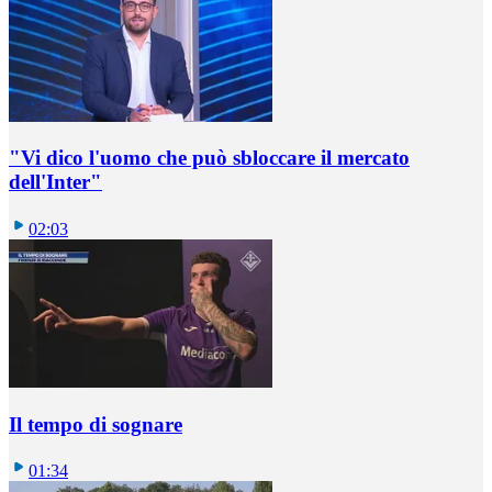
"Vi dico l'uomo che può sbloccare il mercato
dell'Inter"
02:03
Il tempo di sognare
01:34