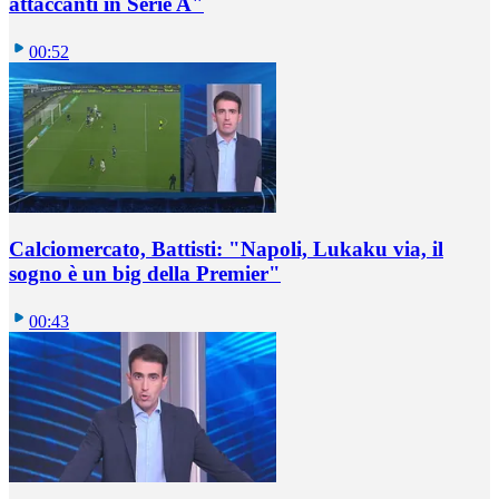
attaccanti in Serie A"
00:52
Calciomercato, Battisti: "Napoli, Lukaku via, il
sogno è un big della Premier"
00:43