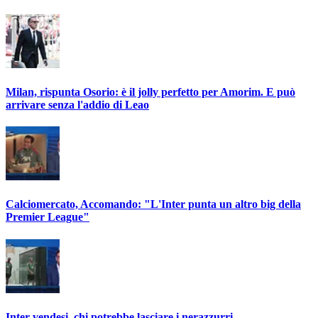
Milan, rispunta Osorio: è il jolly perfetto per Amorim. E può
arrivare senza l'addio di Leao
Calciomercato, Accomando: "L'Inter punta un altro big della
Premier League"
Inter vendesi, chi potrebbe lasciare i nerazzurri