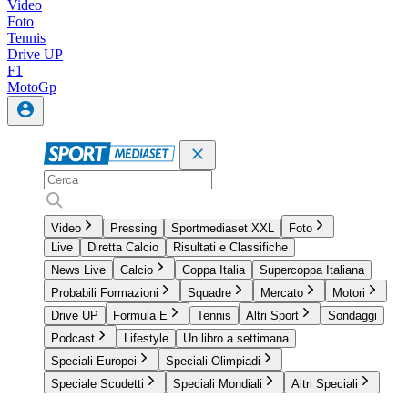
Video
Foto
Tennis
Drive UP
F1
MotoGp
Video
Pressing
Sportmediaset XXL
Foto
Live
Diretta Calcio
Risultati e Classifiche
News Live
Calcio
Coppa Italia
Supercoppa Italiana
Probabili Formazioni
Squadre
Mercato
Motori
Drive UP
Formula E
Tennis
Altri Sport
Sondaggi
Podcast
Lifestyle
Un libro a settimana
Speciali Europei
Speciali Olimpiadi
Speciale Scudetti
Speciali Mondiali
Altri Speciali