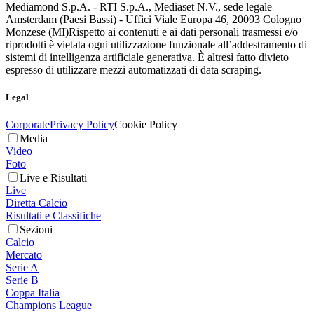
Mediamond S.p.A. - RTI S.p.A., Mediaset N.V., sede legale
Amsterdam (Paesi Bassi) - Uffici Viale Europa 46, 20093 Cologno
Monzese (MI)
Rispetto ai contenuti e ai dati personali trasmessi e/o
riprodotti è vietata ogni utilizzazione funzionale all’addestramento di
sistemi di intelligenza artificiale generativa. È altresì fatto divieto
espresso di utilizzare mezzi automatizzati di data scraping.
Legal
Corporate
Privacy Policy
Cookie Policy
Media
Video
Foto
Live e Risultati
Live
Diretta Calcio
Risultati e Classifiche
Sezioni
Calcio
Mercato
Serie A
Serie B
Coppa Italia
Champions League