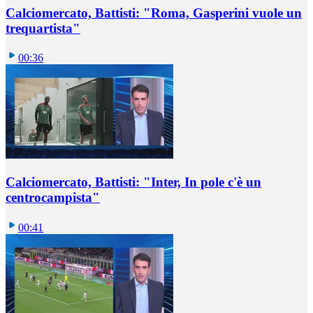
Calciomercato, Battisti: "Roma, Gasperini vuole un
trequartista"
00:36
Calciomercato, Battisti: "Inter, In pole c'è un
centrocampista"
00:41