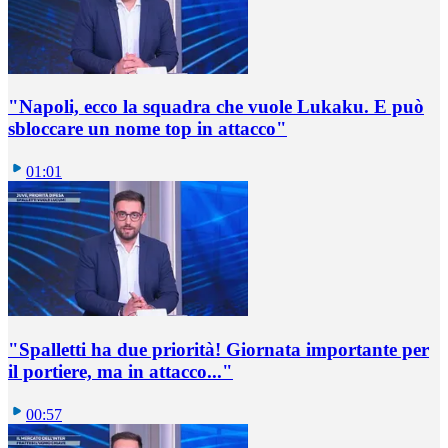
"Napoli, ecco la squadra che vuole Lukaku. E può
sbloccare un nome top in attacco"
01:01
"Spalletti ha due priorità! Giornata importante per
il portiere, ma in attacco..."
00:57