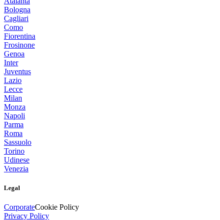
Atalanta
Bologna
Cagliari
Como
Fiorentina
Frosinone
Genoa
Inter
Juventus
Lazio
Lecce
Milan
Monza
Napoli
Parma
Roma
Sassuolo
Torino
Udinese
Venezia
Legal
Corporate
Cookie Policy
Privacy Policy