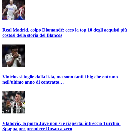
Real Madrid, colpo Diomandé: ecco la top 10 degli acquisti più
costosi della storia dei Blancos
Vinicius si toglie dalla lista, ma sono tanti i big che entrano
nell’ultimo anno di contratto…
Vlahovic, la porta Juve non si è riaperta: intreccio Turchia-
Spagna per prendere Dusan a zero