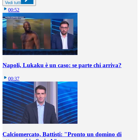
Vedi tutti
00:52
Napoli, Lukaku è un caso: se parte chi arriva?
00:37
Calciomercato, Battisti: "Pronto un domino di