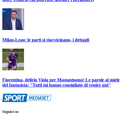
Milan-Leao: le parti si riavvicinano, i dettagli
Fiorentina, delirio Viola per Mastantuono! Le parole al miele
del fantasista: "Tutti mi hanno consigliato di venire qui"
Seguici su