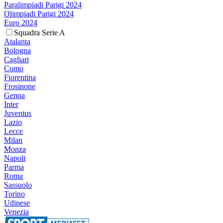
Paralimpiadi Parigi 2024
Olimpiadi Parigi 2024
Euro 2024
Squadra Serie A
Atalanta
Bologna
Cagliari
Como
Fiorentina
Frosinone
Genoa
Inter
Juventus
Lazio
Lecce
Milan
Monza
Napoli
Parma
Roma
Sassuolo
Torino
Udinese
Venezia