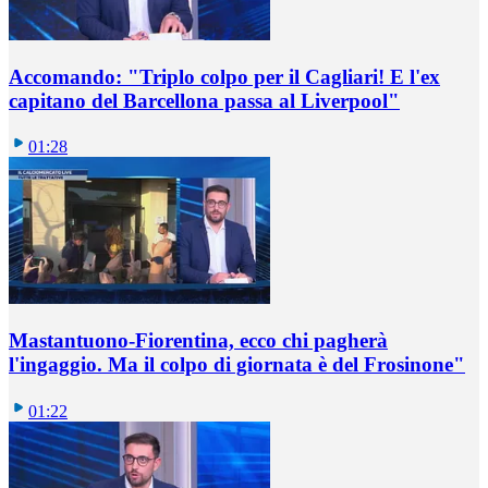
Accomando: "Triplo colpo per il Cagliari! E l'ex
capitano del Barcellona passa al Liverpool"
01:28
Mastantuono-Fiorentina, ecco chi pagherà
l'ingaggio. Ma il colpo di giornata è del Frosinone"
01:22