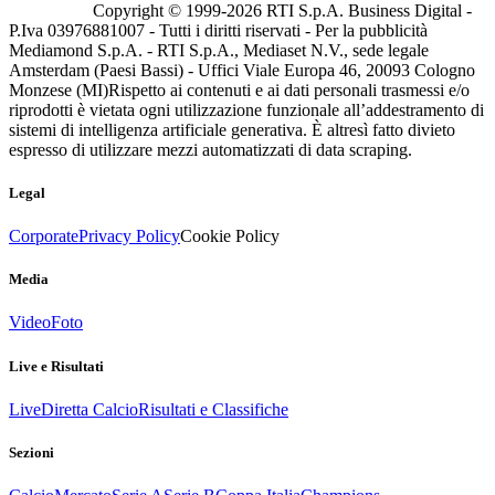
Copyright © 1999-
2026
RTI S.p.A. Business Digital -
P.Iva 03976881007 - Tutti i diritti riservati - Per la pubblicità
Mediamond S.p.A. - RTI S.p.A., Mediaset N.V., sede legale
Amsterdam (Paesi Bassi) - Uffici Viale Europa 46, 20093 Cologno
Monzese (MI)
Rispetto ai contenuti e ai dati personali trasmessi e/o
riprodotti è vietata ogni utilizzazione funzionale all’addestramento di
sistemi di intelligenza artificiale generativa. È altresì fatto divieto
espresso di utilizzare mezzi automatizzati di data scraping.
Legal
Corporate
Privacy Policy
Cookie Policy
Media
Video
Foto
Live e Risultati
Live
Diretta Calcio
Risultati e Classifiche
Sezioni