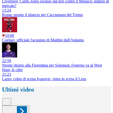
Liverpool, Curtis Jones escluso dal test contro il Monaco: indizio di
mercato?
13:24
Roma: pronto il rilancio per Cacciamani del Torino
10:00
Cagliari, ufficiale l'acquisto di Maldini dall'Atalanta
22:59
Niente ritorno alla Fiorentina per Solomon: l'esterno va al West
Ham, le cifre
21:23
Lazio: colpo di scena Ivanovic, entra in scena il Lens
Ultimi video