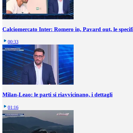
Calciomercato Inter: Romero in, Pavard out, le specif
00:33
Milan-Leao: le parti si riavvicinano, i dettagli
01:16