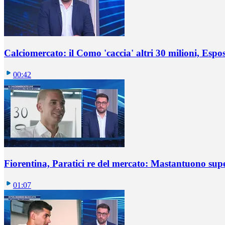
Calciomercato: il Como 'caccia' altri 30 milioni, Espos
00:42
Fiorentina, Paratici re del mercato: Mastantuono sup
01:07