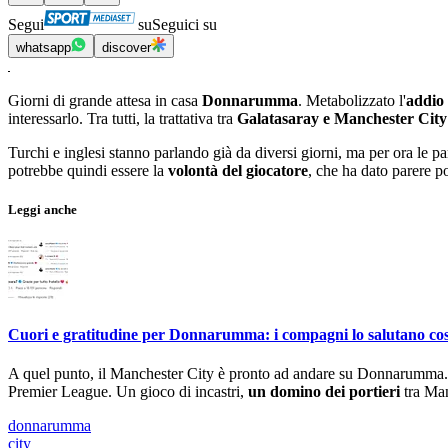
Segui
su
Seguici su
whatsapp
discover
Giorni di grande attesa in casa
Donnarumma
. Metabolizzato l'
addio 
interessarlo. Tra tutti, la trattativa tra
Galatasaray e Manchester City 
Turchi e inglesi stanno parlando già da diversi giorni, ma per ora le par
potrebbe quindi essere la
volontà del giocatore
, che ha dato parere p
Leggi anche
Cuori e gratitudine per Donnarumma: i compagni lo salutano cos
A quel punto, il Manchester City è pronto ad andare su Donnarumm
Premier League. Un gioco di incastri,
un domino dei portieri
tra Manc
donnarumma
city