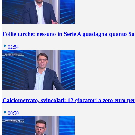
Follie turche: nessuno in Serie A guadagna quanto S
02:54
Calciomercato, svincolati: 12 giocatori a zero euro pe
00:50