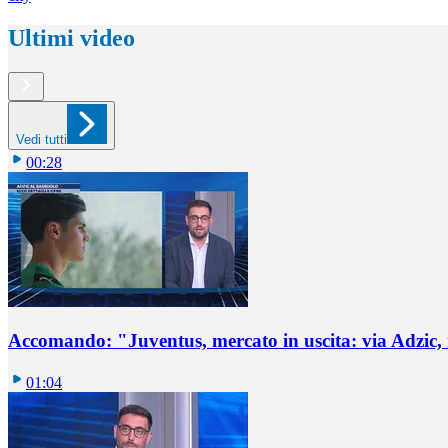
Ultimi video
Vedi tutti
00:28
Accomando: "Juventus, mercato in uscita: via Adzic,
01:04