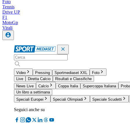
Foto
Tennis
Drive UP
F1
MotoGp
Virali
Video
Pressing
Sportmediaset XXL
Foto
Live
Diretta Calcio
Risultati e Classifiche
News Live
Calcio
Coppa Italia
Supercoppa Italiana
Proba
Un libro a settimana
Speciali Europei
Speciali Olimpiadi
Speciale Scudetti
Seguici anche su