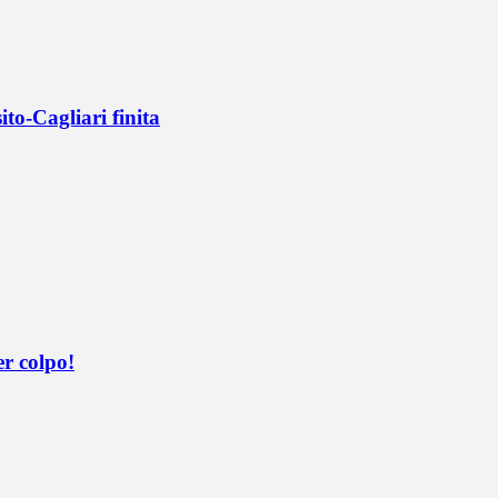
ito-Cagliari finita
er colpo!