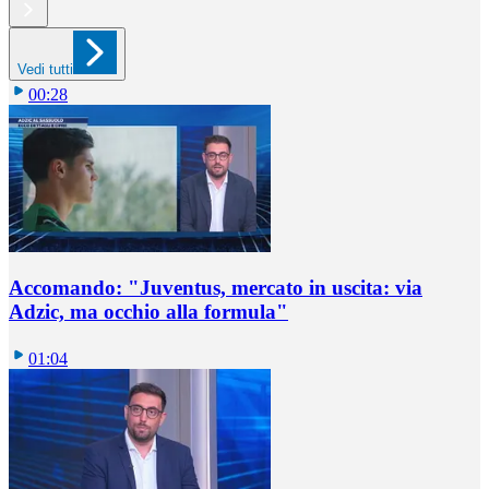
Vedi tutti
00:28
Accomando: "Juventus, mercato in uscita: via
Adzic, ma occhio alla formula"
01:04