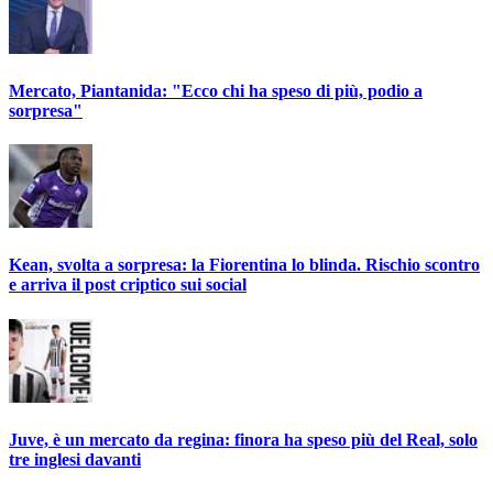
Mercato, Piantanida: "Ecco chi ha speso di più, podio a
sorpresa"
Kean, svolta a sorpresa: la Fiorentina lo blinda. Rischio scontro
e arriva il post criptico sui social
Juve, è un mercato da regina: finora ha speso più del Real, solo
tre inglesi davanti