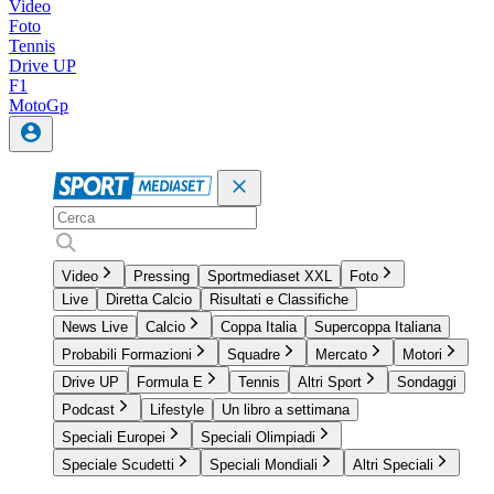
Video
Foto
Tennis
Drive UP
F1
MotoGp
Video
Pressing
Sportmediaset XXL
Foto
Live
Diretta Calcio
Risultati e Classifiche
News Live
Calcio
Coppa Italia
Supercoppa Italiana
Probabili Formazioni
Squadre
Mercato
Motori
Drive UP
Formula E
Tennis
Altri Sport
Sondaggi
Podcast
Lifestyle
Un libro a settimana
Speciali Europei
Speciali Olimpiadi
Speciale Scudetti
Speciali Mondiali
Altri Speciali