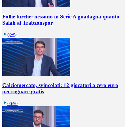
Follie turche: nessuno in Serie A guadagna quanto
Salah al Trabzonspor
02:54
Calciomercato, svincolati: 12 giocatori a zero euro
per sognare gratis
00:50