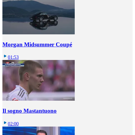
Morgan Midsummer Coupé
01:53
Il sogno Mastantuono
02:00