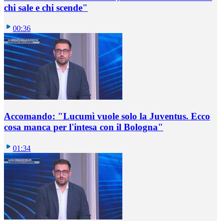
chi sale e chi scende"
00:36
Accomando: "Lucumì vuole solo la Juventus. Ecco
cosa manca per l'intesa con il Bologna"
01:34