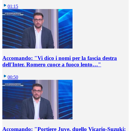
01:15
Accomando: "Vi dico i nomi per la fascia destra
dell'Inter. Romero cuoce a fuoco lento…"
00:50
Accomando: "Portiere Juve, duello Vicario-Suzuki: