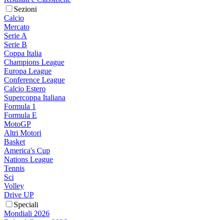
Sezioni
Calcio
Mercato
Serie A
Serie B
Coppa Italia
Champions League
Europa League
Conference League
Calcio Estero
Supercoppa Italiana
Formula 1
Formula E
MotoGP
Altri Motori
Basket
America's Cup
Nations League
Tennis
Sci
Volley
Drive UP
Speciali
Mondiali 2026