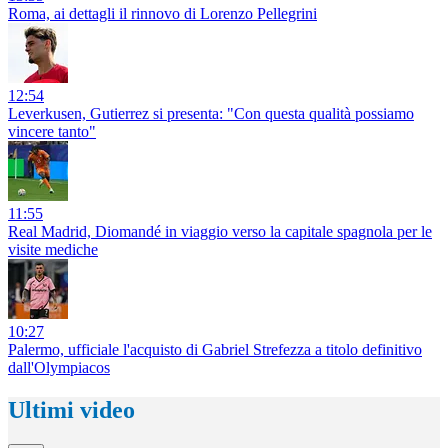
Roma, ai dettagli il rinnovo di Lorenzo Pellegrini
12:54
Leverkusen, Gutierrez si presenta: "Con questa qualità possiamo
vincere tanto"
11:55
Real Madrid, Diomandé in viaggio verso la capitale spagnola per le
visite mediche
10:27
Palermo, ufficiale l'acquisto di Gabriel Strefezza a titolo definitivo
dall'Olympiacos
Ultimi video