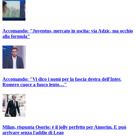
Accomando: "Juventus, mercato in uscita: via Adzic, ma occhio
alla formula"
Accomando: "Vi dico i nomi per la fascia destra dell'Inter.
Romero cuoce a fuoco lento…"
Milan, rispunta Osorio: è il jolly perfetto per Amorim. E può
arrivare senza l'addio di Leao