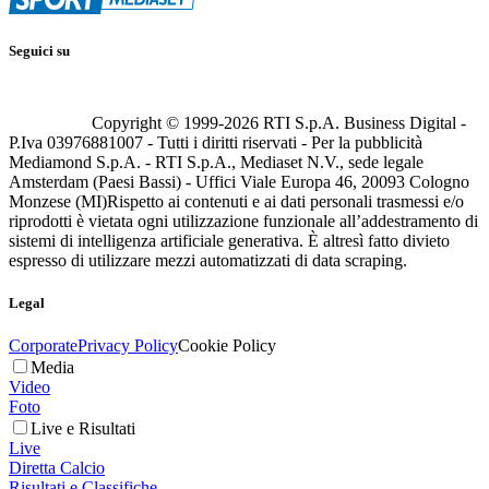
Seguici su
Copyright © 1999-
2026
RTI S.p.A. Business Digital -
P.Iva 03976881007 - Tutti i diritti riservati - Per la pubblicità
Mediamond S.p.A. - RTI S.p.A., Mediaset N.V., sede legale
Amsterdam (Paesi Bassi) - Uffici Viale Europa 46, 20093 Cologno
Monzese (MI)
Rispetto ai contenuti e ai dati personali trasmessi e/o
riprodotti è vietata ogni utilizzazione funzionale all’addestramento di
sistemi di intelligenza artificiale generativa. È altresì fatto divieto
espresso di utilizzare mezzi automatizzati di data scraping.
Legal
Corporate
Privacy Policy
Cookie Policy
Media
Video
Foto
Live e Risultati
Live
Diretta Calcio
Risultati e Classifiche