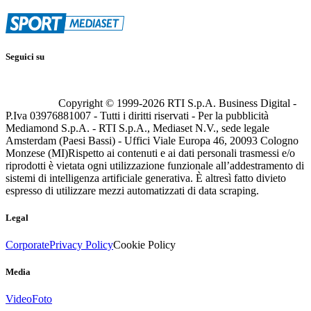
Seguici su
Copyright © 1999-
2026
RTI S.p.A. Business Digital -
P.Iva 03976881007 - Tutti i diritti riservati - Per la pubblicità
Mediamond S.p.A. - RTI S.p.A., Mediaset N.V., sede legale
Amsterdam (Paesi Bassi) - Uffici Viale Europa 46, 20093 Cologno
Monzese (MI)
Rispetto ai contenuti e ai dati personali trasmessi e/o
riprodotti è vietata ogni utilizzazione funzionale all’addestramento di
sistemi di intelligenza artificiale generativa. È altresì fatto divieto
espresso di utilizzare mezzi automatizzati di data scraping.
Legal
Corporate
Privacy Policy
Cookie Policy
Media
Video
Foto