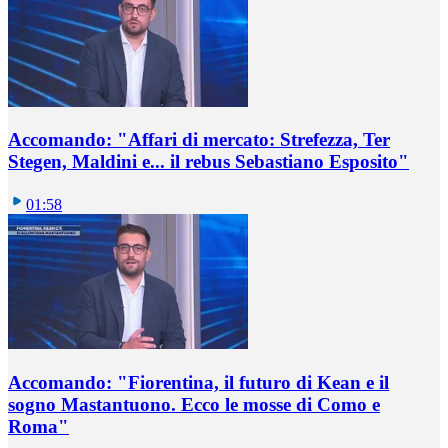
Accomando: "Affari di mercato: Strefezza, Ter
Stegen, Maldini e... il rebus Sebastiano Esposito"
01:58
Accomando: "Fiorentina, il futuro di Kean e il
sogno Mastantuono. Ecco le mosse di Como e
Roma"