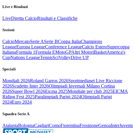
Live e Risultati
Live
Diretta Calcio
Risultati e Classifiche
Sezioni
Calcio
Mercato
Serie A
Serie B
Coppa Italia
Champions
League
Europa League
Conference League
Calcio Estero
Supercoppa
Italiana
Formula 1
Formula E
MotoGP
Altri Motori
Basket
America's
Cup
Nations League
Tennis
Sci
Volley
Drive UP
Speciali
Mondiali 2026
Roland Garros 2026
Sportmediaset Live Riccione
2026
Scudetto Inter 2026
Olimpiadi Invernali Milano Cortina
2026
Super Bowl 2026
Eicma 2025
Mondiale per club 2025
EICMA
Riding Fest 2025
Paralimpiadi Parigi 2024
Olimpiadi Parigi
2024
Euro 2024
Squadra Serie A
Atalanta
Bologna
Cagliari
Como
Fiorentina
Frosinone
Genoa
Inter
Juvent