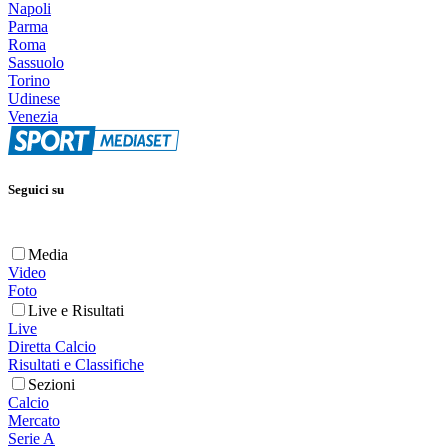
Napoli
Parma
Roma
Sassuolo
Torino
Udinese
Venezia
Seguici su
Media
Video
Foto
Live e Risultati
Live
Diretta Calcio
Risultati e Classifiche
Sezioni
Calcio
Mercato
Serie A