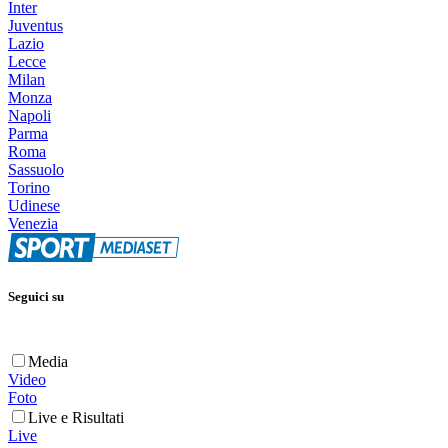
Inter
Juventus
Lazio
Lecce
Milan
Monza
Napoli
Parma
Roma
Sassuolo
Torino
Udinese
Venezia
Seguici su
Media
Video
Foto
Live e Risultati
Live