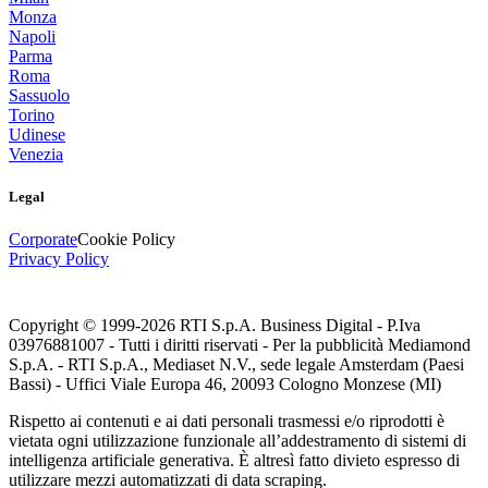
Monza
Napoli
Parma
Roma
Sassuolo
Torino
Udinese
Venezia
Legal
Corporate
Cookie Policy
Privacy Policy
Copyright © 1999-
2026
RTI S.p.A. Business Digital - P.Iva
03976881007 - Tutti i diritti riservati - Per la pubblicità Mediamond
S.p.A. - RTI S.p.A., Mediaset N.V., sede legale Amsterdam (Paesi
Bassi) - Uffici Viale Europa 46, 20093 Cologno Monzese (MI)
Rispetto ai contenuti e ai dati personali trasmessi e/o riprodotti è
vietata ogni utilizzazione funzionale all’addestramento di sistemi di
intelligenza artificiale generativa. È altresì fatto divieto espresso di
utilizzare mezzi automatizzati di data scraping.