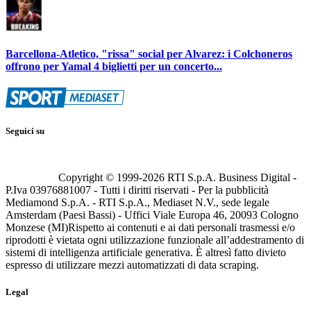
Barcellona-Atletico, "rissa" social per Alvarez: i Colchoneros
offrono per Yamal 4 biglietti per un concerto...
Seguici su
Copyright © 1999-
2026
RTI S.p.A. Business Digital -
P.Iva 03976881007 - Tutti i diritti riservati - Per la pubblicità
Mediamond S.p.A. - RTI S.p.A., Mediaset N.V., sede legale
Amsterdam (Paesi Bassi) - Uffici Viale Europa 46, 20093 Cologno
Monzese (MI)
Rispetto ai contenuti e ai dati personali trasmessi e/o
riprodotti è vietata ogni utilizzazione funzionale all’addestramento di
sistemi di intelligenza artificiale generativa. È altresì fatto divieto
espresso di utilizzare mezzi automatizzati di data scraping.
Legal