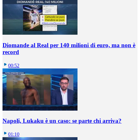
Diomande al Real per 140 milioni di euro, ma non è
record
00:52
Napoli, Lukaku è un caso: se parte chi arriva?
01:10