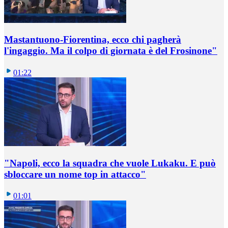
Mastantuono-Fiorentina, ecco chi pagherà
l'ingaggio. Ma il colpo di giornata è del Frosinone"
01:22
"Napoli, ecco la squadra che vuole Lukaku. E può
sbloccare un nome top in attacco"
01:01