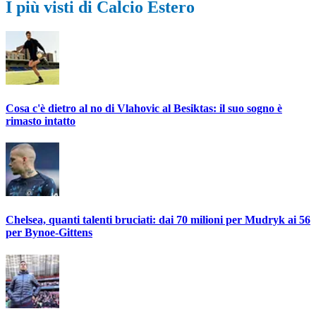
I più visti di Calcio Estero
Cosa c'è dietro al no di Vlahovic al Besiktas: il suo sogno è
rimasto intatto
Chelsea, quanti talenti bruciati: dai 70 milioni per Mudryk ai 56
per Bynoe-Gittens