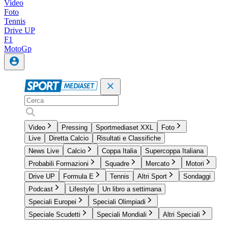
Video
Foto
Tennis
Drive UP
F1
MotoGp
Video
Pressing
Sportmediaset XXL
Foto
Live
Diretta Calcio
Risultati e Classifiche
News Live
Calcio
Coppa Italia
Supercoppa Italiana
Probabili Formazioni
Squadre
Mercato
Motori
Drive UP
Formula E
Tennis
Altri Sport
Sondaggi
Podcast
Lifestyle
Un libro a settimana
Speciali Europei
Speciali Olimpiadi
Speciale Scudetti
Speciali Mondiali
Altri Speciali