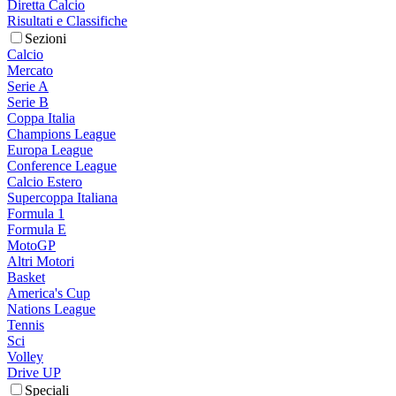
Diretta Calcio
Risultati e Classifiche
Sezioni
Calcio
Mercato
Serie A
Serie B
Coppa Italia
Champions League
Europa League
Conference League
Calcio Estero
Supercoppa Italiana
Formula 1
Formula E
MotoGP
Altri Motori
Basket
America's Cup
Nations League
Tennis
Sci
Volley
Drive UP
Speciali