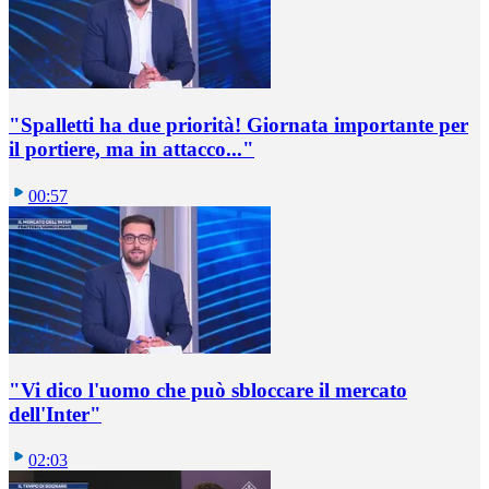
"Spalletti ha due priorità! Giornata importante per
il portiere, ma in attacco..."
00:57
"Vi dico l'uomo che può sbloccare il mercato
dell'Inter"
02:03