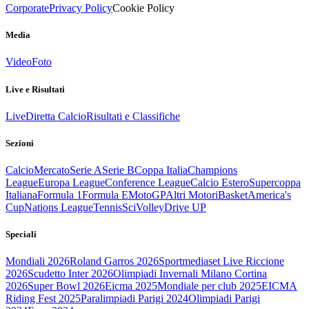
Corporate
Privacy Policy
Cookie Policy
Media
Video
Foto
Live e Risultati
Live
Diretta Calcio
Risultati e Classifiche
Sezioni
Calcio
Mercato
Serie A
Serie B
Coppa Italia
Champions
League
Europa League
Conference League
Calcio Estero
Supercoppa
Italiana
Formula 1
Formula E
MotoGP
Altri Motori
Basket
America's
Cup
Nations League
Tennis
Sci
Volley
Drive UP
Speciali
Mondiali 2026
Roland Garros 2026
Sportmediaset Live Riccione
2026
Scudetto Inter 2026
Olimpiadi Invernali Milano Cortina
2026
Super Bowl 2026
Eicma 2025
Mondiale per club 2025
EICMA
Riding Fest 2025
Paralimpiadi Parigi 2024
Olimpiadi Parigi