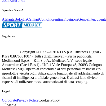
2024
Euro 2024
Squadra Serie A
Atalanta
Bologna
Cagliari
Como
Fiorentina
Frosinone
Genoa
Inter
Juvent
Seguici su
Copyright © 1999-
2026
RTI S.p.A. Business Digital -
P.Iva 03976881007 - Tutti i diritti riservati - Per la pubblicità
Mediamond S.p.A. - RTI S.p.A., Mediaset N.V., sede legale
Amsterdam (Paesi Bassi) - Uffici Viale Europa 46, 20093 Cologno
Monzese (MI)
Rispetto ai contenuti e ai dati personali trasmessi e/o
riprodotti è vietata ogni utilizzazione funzionale all’addestramento di
sistemi di intelligenza artificiale generativa. È altresì fatto divieto
espresso di utilizzare mezzi automatizzati di data scraping.
Legal
Corporate
Privacy Policy
Cookie Policy
Media