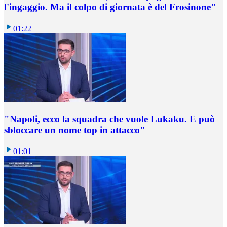
l'ingaggio. Ma il colpo di giornata è del Frosinone"
01:22
"Napoli, ecco la squadra che vuole Lukaku. E può
sbloccare un nome top in attacco"
01:01