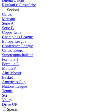
Diretta Calcio
Risultati e Classifiche
Sezioni
Calcio
Mercato
Serie A
Serie B
Coppa Italia
Champions League
Europa League
Conference League
Calcio Estero
Supercoppa Italiana
Formula 1
Formula E
MotoGP
Altri Motori
Basket
America's Cup
Nations League
Tennis
Sci
Volley
Drive UP
Speciali