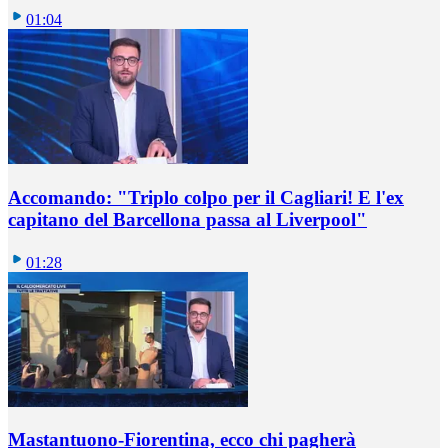
01:04
Accomando: "Triplo colpo per il Cagliari! E l'ex
capitano del Barcellona passa al Liverpool"
01:28
Mastantuono-Fiorentina, ecco chi pagherà