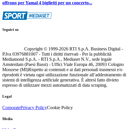
offrono per Yamal 4 biglietti per un concerto...
Seguici su
Copyright © 1999-
2026
RTI S.p.A. Business Digital -
P.Iva 03976881007 - Tutti i diritti riservati - Per la pubblicità
Mediamond S.p.A. - RTI S.p.A., Mediaset N.V., sede legale
Amsterdam (Paesi Bassi) - Uffici Viale Europa 46, 20093 Cologno
Monzese (MI)
Rispetto ai contenuti e ai dati personali trasmessi e/o
riprodotti è vietata ogni utilizzazione funzionale all’addestramento di
sistemi di intelligenza artificiale generativa. È altresì fatto divieto
espresso di utilizzare mezzi automatizzati di data scraping.
Legal
Corporate
Privacy Policy
Cookie Policy
Media