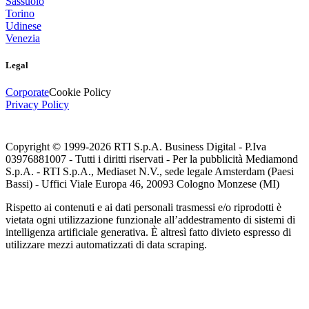
Sassuolo
Torino
Udinese
Venezia
Legal
Corporate
Cookie Policy
Privacy Policy
Copyright © 1999-
2026
RTI S.p.A. Business Digital - P.Iva
03976881007 - Tutti i diritti riservati - Per la pubblicità Mediamond
S.p.A. - RTI S.p.A., Mediaset N.V., sede legale Amsterdam (Paesi
Bassi) - Uffici Viale Europa 46, 20093 Cologno Monzese (MI)
Rispetto ai contenuti e ai dati personali trasmessi e/o riprodotti è
vietata ogni utilizzazione funzionale all’addestramento di sistemi di
intelligenza artificiale generativa. È altresì fatto divieto espresso di
utilizzare mezzi automatizzati di data scraping.