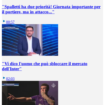
"Spalletti ha due priorità! Giornata importante per
il portiere, ma in attacco..."
00:57
"Vi dico l'uomo che può sbloccare il mercato
dell'Inter"
02:03