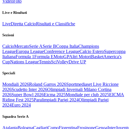
Video
Foto
Live e Risultati
Live
Diretta Calcio
Risultati e Classifiche
Sezioni
Calcio
Mercato
Serie A
Serie B
Coppa Italia
Champions
League
Europa League
Conference League
Calcio Estero
Supercoppa
Italiana
Formula 1
Formula E
MotoGP
Altri Motori
Basket
America's
Cup
Nations League
Tennis
Sci
Volley
Drive UP
Speciali
Mondiali 2026
Roland Garros 2026
Sportmediaset Live Riccione
2026
Scudetto Inter 2026
Olimpiadi Invernali Milano Cortina
2026
Super Bowl 2026
Eicma 2025
Mondiale per club 2025
EICMA
Riding Fest 2025
Paralimpiadi Parigi 2024
Olimpiadi Parigi
2024
Euro 2024
Squadra Serie A
Atalanta
Bologna
Cagliari
Como
Fiorentina
Frosinone
Genoa
Inter
Juvent