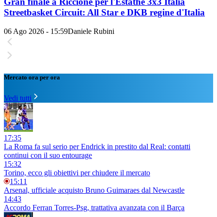
Gran finale a Riccione per l'Estathé 3x3 Italia
Streetbasket Circuit: All Star e DKB regine d'Italia
06 Ago 2026 - 15:59
Daniele Rubini
Mercato ora per ora
Vedi tutti
17:35
La Roma fa sul serio per Endrick in prestito dal Real: contatti
continui con il suo entourage
15:32
Torino, ecco gli obiettivi per chiudere il mercato
15:11
Arsenal, ufficiale acquisto Bruno Guimaraes dal Newcastle
14:43
Accordo Ferran Torres-Psg, trattativa avanzata con il Barça