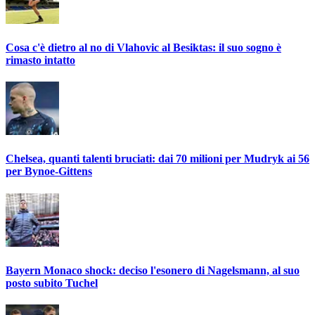
Cosa c'è dietro al no di Vlahovic al Besiktas: il suo sogno è
rimasto intatto
Chelsea, quanti talenti bruciati: dai 70 milioni per Mudryk ai 56
per Bynoe-Gittens
Bayern Monaco shock: deciso l'esonero di Nagelsmann, al suo
posto subito Tuchel