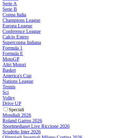
Serie A
Serie B
Coppa Italia
Champions League
Europa League
Conference League
Calcio Estero
Supercoppa Italiana
Formula 1
Formula E
MotoGP
Altri Motori
Basket
America's Cup
Nations League
Tennis
Sci
Volley
Drive UP
Speciali
Mondiali 2026
Roland Garros 2026
Sportmediaset Live Riccione 2026
Scudetto Inter 2026
Olimpiadi Invernali Milano Cortina 2026