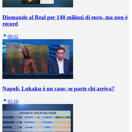
Diomande al Real per 140 milioni di euro, ma non è
record
00:52
Napoli, Lukaku è un caso: se parte chi arriva?
01:10