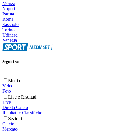
Monza
Napoli
Parma
Roma
Sassuolo
Torino
Udinese
Venezia
Seguici su
Media
Video
Foto
Live e Risultati
Live
Diretta Calcio
Risultati e Classifiche
Sezioni
Calcio
Mercato