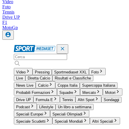
Video
Foto
Tennis
Drive UP
F1
MotoGp
Video
Pressing
Sportmediaset XXL
Foto
Live
Diretta Calcio
Risultati e Classifiche
News Live
Calcio
Coppa Italia
Supercoppa Italiana
Probabili Formazioni
Squadre
Mercato
Motori
Drive UP
Formula E
Tennis
Altri Sport
Sondaggi
Podcast
Lifestyle
Un libro a settimana
Speciali Europei
Speciali Olimpiadi
Speciale Scudetti
Speciali Mondiali
Altri Speciali