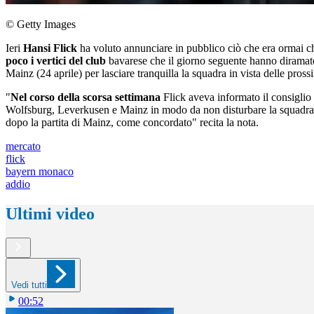
© Getty Images
Ieri
Hansi Flick
ha voluto annunciare in pubblico ciò che era ormai ch
poco i vertici del club
bavarese che il giorno seguente hanno diramato
Mainz (24 aprile) per lasciare tranquilla la squadra in vista delle prossi
"
Nel corso della scorsa settimana
Flick aveva informato il consiglio
Wolfsburg, Leverkusen e Mainz in modo da non disturbare la squadra pr
dopo la partita di Mainz, come concordato" recita la nota.
mercato
flick
bayern monaco
addio
Ultimi video
Vedi tutti
00:52