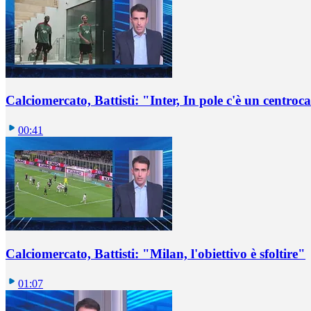
Calciomercato, Battisti: "Inter, In pole c'è un centro
00:41
Calciomercato, Battisti: "Milan, l'obiettivo è sfoltire"
01:07