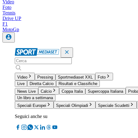
Video
Foto
Tennis
Drive UP
F1
MotoGp
Video
Pressing
Sportmediaset XXL
Foto
Live
Diretta Calcio
Risultati e Classifiche
News Live
Calcio
Coppa Italia
Supercoppa Italiana
Proba
Un libro a settimana
Speciali Europei
Speciali Olimpiadi
Speciale Scudetti
Seguici anche su