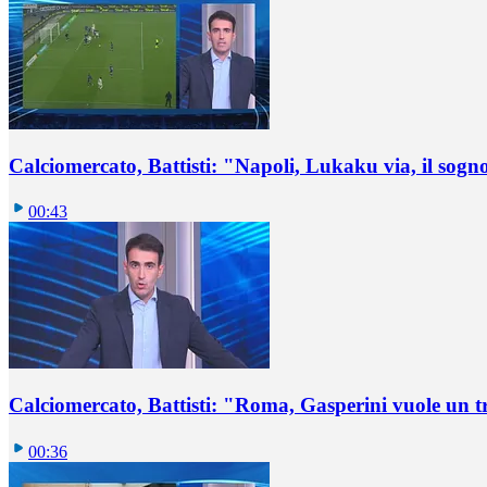
Calciomercato, Battisti: "Napoli, Lukaku via, il sogn
00:43
Calciomercato, Battisti: "Roma, Gasperini vuole un t
00:36