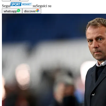
Segui
su
Seguici su
whatsapp
discover