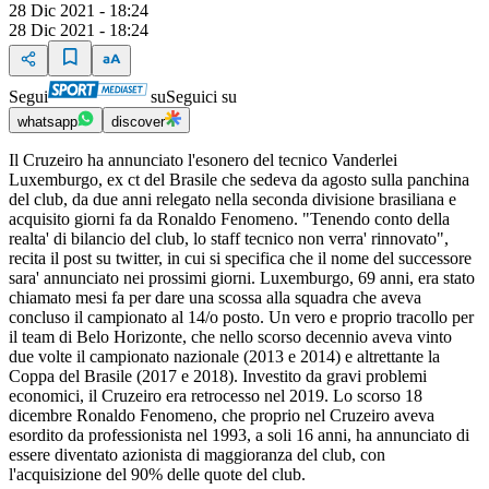
28 Dic 2021 - 18:24
28 Dic 2021 - 18:24
Segui
su
Seguici su
whatsapp
discover
Il Cruzeiro ha annunciato l'esonero del tecnico Vanderlei
Luxemburgo, ex ct del Brasile che sedeva da agosto sulla panchina
del club, da due anni relegato nella seconda divisione brasiliana e
acquisito giorni fa da Ronaldo Fenomeno. "Tenendo conto della
realta' di bilancio del club, lo staff tecnico non verra' rinnovato",
recita il post su twitter, in cui si specifica che il nome del successore
sara' annunciato nei prossimi giorni. Luxemburgo, 69 anni, era stato
chiamato mesi fa per dare una scossa alla squadra che aveva
concluso il campionato al 14/o posto. Un vero e proprio tracollo per
il team di Belo Horizonte, che nello scorso decennio aveva vinto
due volte il campionato nazionale (2013 e 2014) e altrettante la
Coppa del Brasile (2017 e 2018). Investito da gravi problemi
economici, il Cruzeiro era retrocesso nel 2019. Lo scorso 18
dicembre Ronaldo Fenomeno, che proprio nel Cruzeiro aveva
esordito da professionista nel 1993, a soli 16 anni, ha annunciato di
essere diventato azionista di maggioranza del club, con
l'acquisizione del 90% delle quote del club.