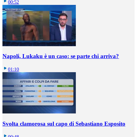
00:52
Napoli, Lukaku è un caso: se parte chi arriva?
01:10
Svolta clamorosa sul capo di Sebastiano Esposito
00:48