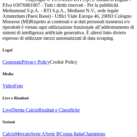
P.Iva 03976881007 - Tutti i diritti riservati - Per la pubblicità
Mediamond S.p.A. - RTI S.p.A., Mediaset N.V., sede legale
Amsterdam (Paesi Bassi) - Uffici Viale Europa 46, 20093 Cologno
Monzese (MI)
Rispetto ai contenuti e ai dati personali trasmessi e/o
riprodotti è vietata ogni utilizzazione funzionale all’addestramento di
sistemi di intelligenza artificiale generativa. È altresì fatto divieto
espresso di utilizzare mezzi automatizzati di data scraping.
Legal
Corporate
Privacy Policy
Cookie Policy
Media
Video
Foto
Live e Risultati
Live
Diretta Calcio
Risultati e Classifiche
Sezioni
Calcio
Mercato
Serie A
Serie B
Coppa Italia
Champions