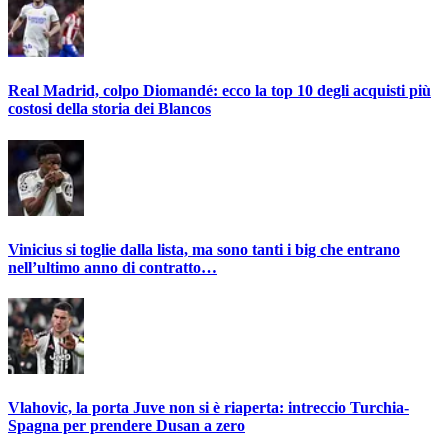
Real Madrid, colpo Diomandé: ecco la top 10 degli acquisti più
costosi della storia dei Blancos
Vinicius si toglie dalla lista, ma sono tanti i big che entrano
nell’ultimo anno di contratto…
Vlahovic, la porta Juve non si è riaperta: intreccio Turchia-
Spagna per prendere Dusan a zero