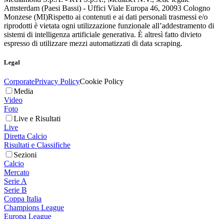
Amsterdam (Paesi Bassi) - Uffici Viale Europa 46, 20093 Cologno
Monzese (MI)
Rispetto ai contenuti e ai dati personali trasmessi e/o
riprodotti è vietata ogni utilizzazione funzionale all’addestramento di
sistemi di intelligenza artificiale generativa. È altresì fatto divieto
espresso di utilizzare mezzi automatizzati di data scraping.
Legal
Corporate
Privacy Policy
Cookie Policy
Media
Video
Foto
Live e Risultati
Live
Diretta Calcio
Risultati e Classifiche
Sezioni
Calcio
Mercato
Serie A
Serie B
Coppa Italia
Champions League
Europa League