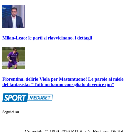
Milan-Leao: le parti si riavvicinano, i dettagli
Fiorentina, delirio Viola per Mastantuono! Le parole al miele
del fantasista: "Tutti mi hanno consigliato di venire qui"
Seguici su
Copyright © 1999-
2026
RTI S.p.A. Business Digital -