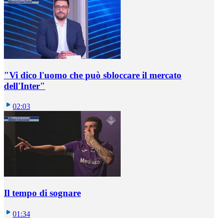
"Vi dico l'uomo che può sbloccare il mercato
dell'Inter"
02:03
Il tempo di sognare
01:34