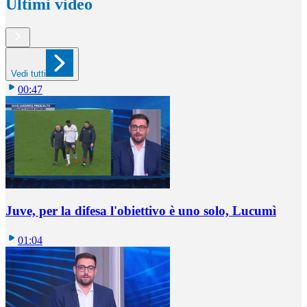
Ultimi video
Vedi tutti
00:47
Juve, per la difesa l'obiettivo è uno solo, Lucumì
01:04