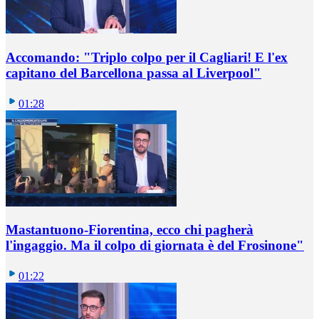
Accomando: "Triplo colpo per il Cagliari! E l'ex
capitano del Barcellona passa al Liverpool"
01:28
Mastantuono-Fiorentina, ecco chi pagherà
l'ingaggio. Ma il colpo di giornata è del Frosinone"
01:22