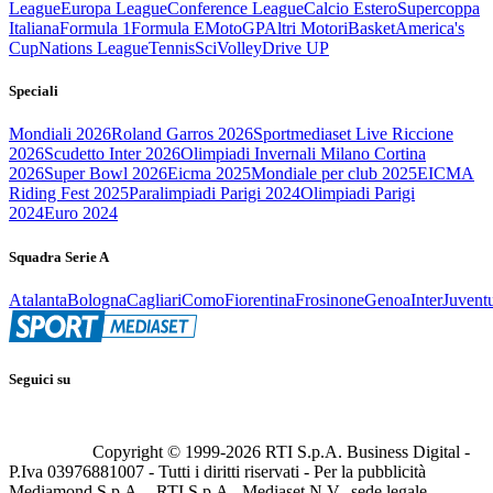
League
Europa League
Conference League
Calcio Estero
Supercoppa
Italiana
Formula 1
Formula E
MotoGP
Altri Motori
Basket
America's
Cup
Nations League
Tennis
Sci
Volley
Drive UP
Speciali
Mondiali 2026
Roland Garros 2026
Sportmediaset Live Riccione
2026
Scudetto Inter 2026
Olimpiadi Invernali Milano Cortina
2026
Super Bowl 2026
Eicma 2025
Mondiale per club 2025
EICMA
Riding Fest 2025
Paralimpiadi Parigi 2024
Olimpiadi Parigi
2024
Euro 2024
Squadra Serie A
Atalanta
Bologna
Cagliari
Como
Fiorentina
Frosinone
Genoa
Inter
Juvent
Seguici su
Copyright © 1999-
2026
RTI S.p.A. Business Digital -
P.Iva 03976881007 - Tutti i diritti riservati - Per la pubblicità
Mediamond S.p.A. - RTI S.p.A., Mediaset N.V., sede legale