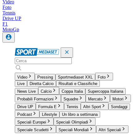
Video
Foto
Tennis
Drive UP
F1
MotoGp
Video
Pressing
Sportmediaset XXL
Foto
Live
Diretta Calcio
Risultati e Classifiche
News Live
Calcio
Coppa Italia
Supercoppa Italiana
Probabili Formazioni
Squadre
Mercato
Motori
Drive UP
Formula E
Tennis
Altri Sport
Sondaggi
Podcast
Lifestyle
Un libro a settimana
Speciali Europei
Speciali Olimpiadi
Speciale Scudetti
Speciali Mondiali
Altri Speciali