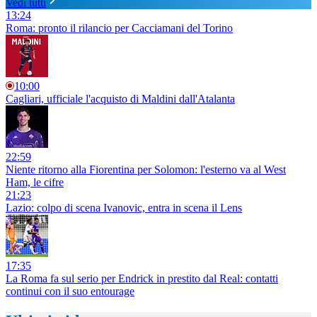
Vedi tutti
13:24
Roma: pronto il rilancio per Cacciamani del Torino
10:00
Cagliari, ufficiale l'acquisto di Maldini dall'Atalanta
22:59
Niente ritorno alla Fiorentina per Solomon: l'esterno va al West
Ham, le cifre
21:23
Lazio: colpo di scena Ivanovic, entra in scena il Lens
17:35
La Roma fa sul serio per Endrick in prestito dal Real: contatti
continui con il suo entourage