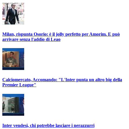
Milan, rispunta Osorio: è il jolly perfetto per Amorim. E può
arrivare senza l'addio di Leao
Calciomercato, Accomando: "L'Inter punta un altro big della
Premier League"
Inter vendesi, chi potrebbe lasciare i nerazzurri