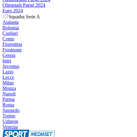
Olimpiadi Parigi 2024
Euro 2024
Squadra Serie A
Atalanta
Bologna
Cagliari
Como
Fiorentina
Frosinone
Genoa
Inter
Juventus
Lazio
Lecce
Milan
Monza
Napoli
Parma
Roma
Sassuolo
Torino
Udinese
Venezia