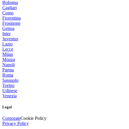
Bologna
Cagliari
Como
Fiorentina
Frosinone
Genoa
Inter
Juventus
Lazio
Lecce
Milan
Monza
Napoli
Parma
Roma
Sassuolo
Torino
Udinese
Venezia
Legal
Corporate
Cookie Policy
Privacy Policy