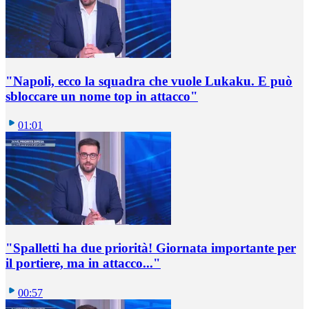
"Napoli, ecco la squadra che vuole Lukaku. E può
sbloccare un nome top in attacco"
01:01
"Spalletti ha due priorità! Giornata importante per
il portiere, ma in attacco..."
00:57