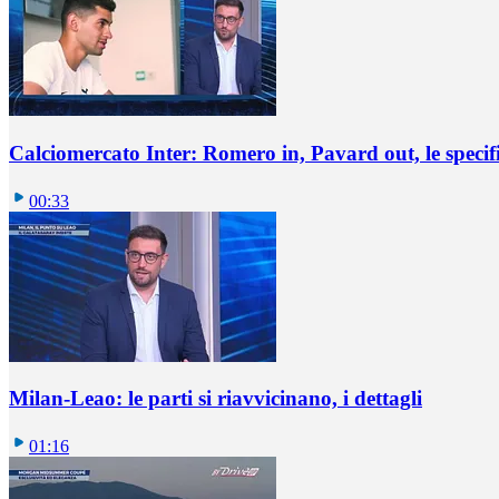
Calciomercato Inter: Romero in, Pavard out, le specif
00:33
Milan-Leao: le parti si riavvicinano, i dettagli
01:16