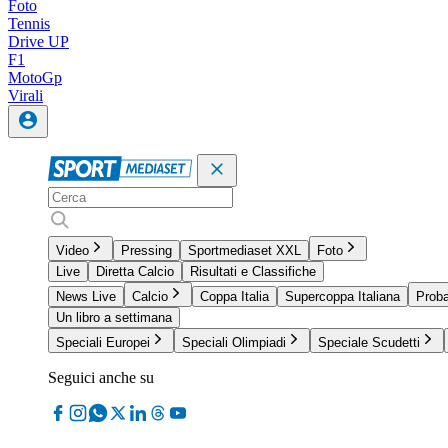
Foto
Tennis
Drive UP
F1
MotoGp
Virali
Video
Pressing
Sportmediaset XXL
Foto
Live
Diretta Calcio
Risultati e Classifiche
News Live
Calcio
Coppa Italia
Supercoppa Italiana
Proba
Un libro a settimana
Speciali Europei
Speciali Olimpiadi
Speciale Scudetti
Seguici anche su