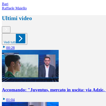
Bari
Raffaele Maiello
Ultimi video
Vedi tutti
00:28
Accomando: "Juventus, mercato in uscita: via Adzic,
01:04