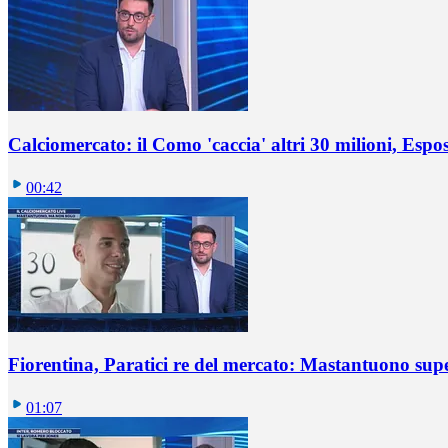
Calciomercato: il Como 'caccia' altri 30 milioni, Espos
00:42
Fiorentina, Paratici re del mercato: Mastantuono sup
01:07