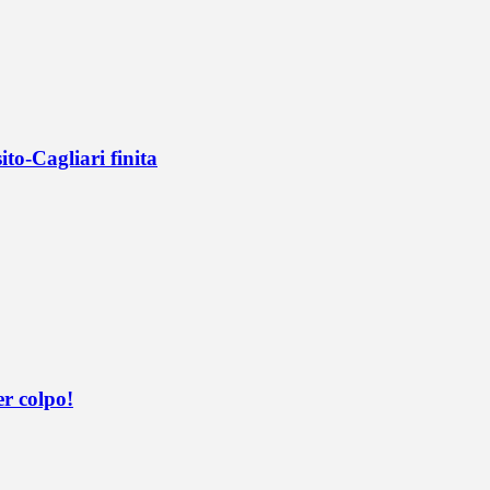
ito-Cagliari finita
er colpo!