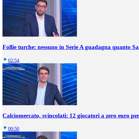
Follie turche: nessuno in Serie A guadagna quanto S
02:54
Calciomercato, svincolati: 12 giocatori a zero euro pe
00:50