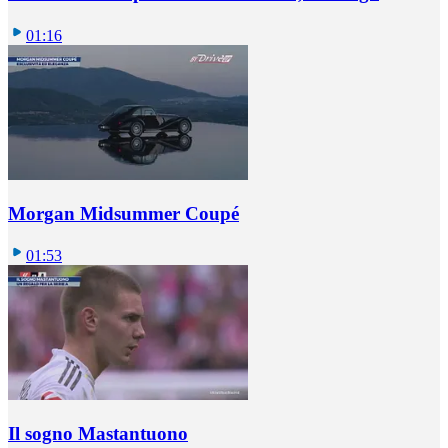
01:16
Morgan Midsummer Coupé
01:53
Il sogno Mastantuono