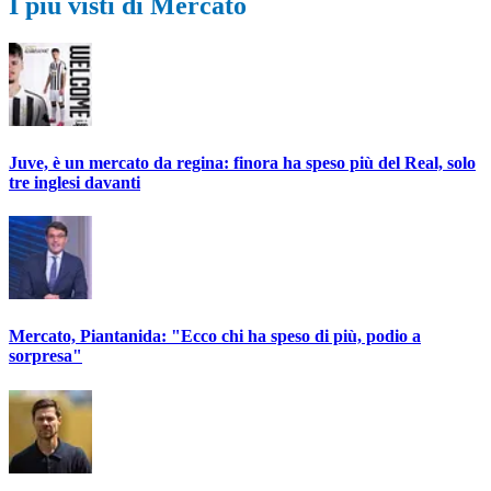
I più visti di Mercato
Juve, è un mercato da regina: finora ha speso più del Real, solo
tre inglesi davanti
Mercato, Piantanida: "Ecco chi ha speso di più, podio a
sorpresa"