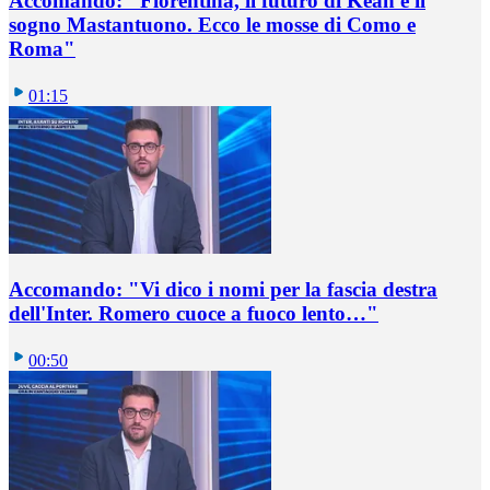
Accomando: "Fiorentina, il futuro di Kean e il
sogno Mastantuono. Ecco le mosse di Como e
Roma"
01:15
Accomando: "Vi dico i nomi per la fascia destra
dell'Inter. Romero cuoce a fuoco lento…"
00:50