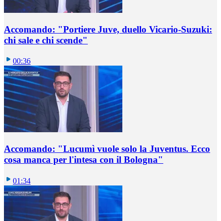
Accomando: "Portiere Juve, duello Vicario-Suzuki:
chi sale e chi scende"
00:36
Accomando: "Lucumì vuole solo la Juventus. Ecco
cosa manca per l'intesa con il Bologna"
01:34