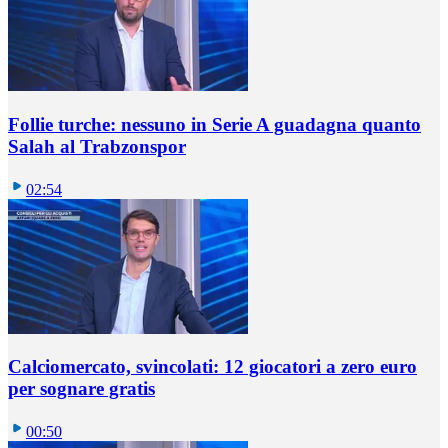
Follie turche: nessuno in Serie A guadagna quanto
Salah al Trabzonspor
02:54
Calciomercato, svincolati: 12 giocatori a zero euro
per sognare gratis
00:50