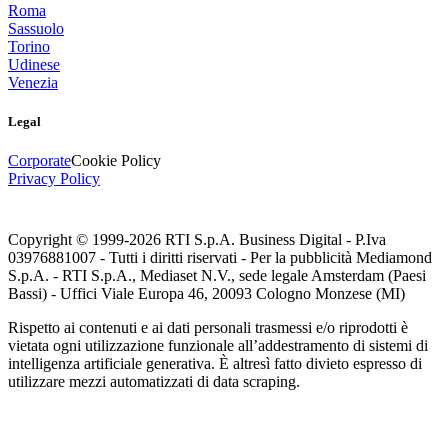
Roma
Sassuolo
Torino
Udinese
Venezia
Legal
Corporate
Cookie Policy
Privacy Policy
Copyright © 1999-
2026
RTI S.p.A. Business Digital - P.Iva
03976881007 - Tutti i diritti riservati - Per la pubblicità Mediamond
S.p.A. - RTI S.p.A., Mediaset N.V., sede legale Amsterdam (Paesi
Bassi) - Uffici Viale Europa 46, 20093 Cologno Monzese (MI)
Rispetto ai contenuti e ai dati personali trasmessi e/o riprodotti è
vietata ogni utilizzazione funzionale all’addestramento di sistemi di
intelligenza artificiale generativa. È altresì fatto divieto espresso di
utilizzare mezzi automatizzati di data scraping.