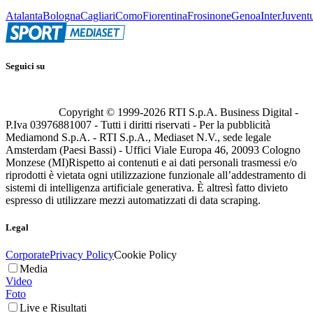
Atalanta
Bologna
Cagliari
Como
Fiorentina
Frosinone
Genoa
Inter
Juvent
Seguici su
Copyright © 1999-
2026
RTI S.p.A. Business Digital -
P.Iva 03976881007 - Tutti i diritti riservati - Per la pubblicità
Mediamond S.p.A. - RTI S.p.A., Mediaset N.V., sede legale
Amsterdam (Paesi Bassi) - Uffici Viale Europa 46, 20093 Cologno
Monzese (MI)
Rispetto ai contenuti e ai dati personali trasmessi e/o
riprodotti è vietata ogni utilizzazione funzionale all’addestramento di
sistemi di intelligenza artificiale generativa. È altresì fatto divieto
espresso di utilizzare mezzi automatizzati di data scraping.
Legal
Corporate
Privacy Policy
Cookie Policy
Media
Video
Foto
Live e Risultati