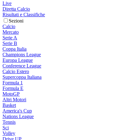
Live
Diretta Calcio
Risultati e Classifiche
Sezioni
Calcio
Mercato
Serie A
Serie B
Coppa Italia
Champions League
Europa League
Conference League
Calcio Estero
Supercoppa Italiana
Formula 1
Formula E
MotoGP
Altri Motori
Basket
America's Cup
Nations League
Tennis
Sci
Volley
Drive UP