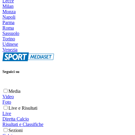
Lecce
Milan
Monza
Napoli
Parma
Roma
Sassuolo
Torino
Udinese
Venezia
Seguici su
Media
Video
Foto
Live e Risultati
Live
Diretta Calcio
Risultati e Classifiche
Sezioni