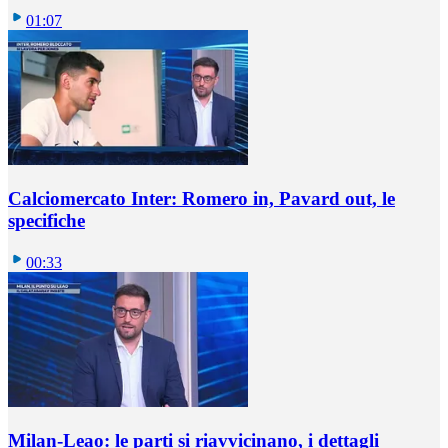
01:07
Calciomercato Inter: Romero in, Pavard out, le
specifiche
00:33
Milan-Leao: le parti si riavvicinano, i dettagli