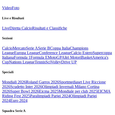
Video
Foto
Live e Risultati
Live
Diretta Calcio
Risultati e Classifiche
Sezioni
Calcio
Mercato
Serie A
Serie B
Coppa Italia
Champions
League
Europa League
Conference League
Calcio Estero
Supercoppa
Italiana
Formula 1
Formula E
MotoGP
Altri Motori
Basket
America's
Cup
Nations League
Tennis
Sci
Volley
Drive UP
Speciali
Mondiali 2026
Roland Garros 2026
Sportmediaset Live Riccione
2026
Scudetto Inter 2026
Olimpiadi Invernali Milano Cortina
2026
Super Bowl 2026
Eicma 2025
Mondiale per club 2025
EICMA
Riding Fest 2025
Paralimpiadi Parigi 2024
Olimpiadi Parigi
2024
Euro 2024
Squadra Serie A