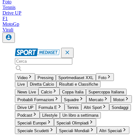
Foto
Tennis
Drive UP
F1
MotoGp
Virali
Video
Pressing
Sportmediaset XXL
Foto
Live
Diretta Calcio
Risultati e Classifiche
News Live
Calcio
Coppa Italia
Supercoppa Italiana
Probabili Formazioni
Squadre
Mercato
Motori
Drive UP
Formula E
Tennis
Altri Sport
Sondaggi
Podcast
Lifestyle
Un libro a settimana
Speciali Europei
Speciali Olimpiadi
Speciale Scudetti
Speciali Mondiali
Altri Speciali