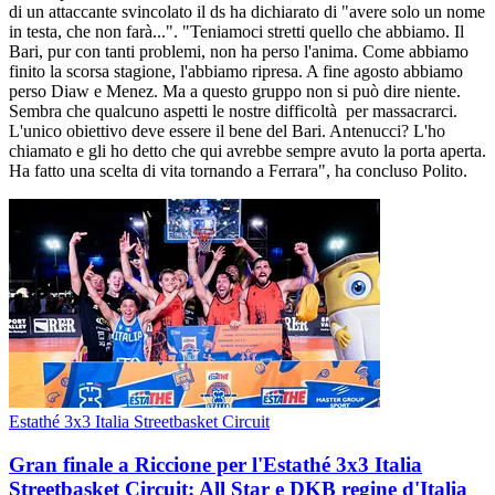
di un attaccante svincolato il ds ha dichiarato di "avere solo un nome
in testa, che non farà...". "Teniamoci stretti quello che abbiamo. Il
Bari, pur con tanti problemi, non ha perso l'anima. Come abbiamo
finito la scorsa stagione, l'abbiamo ripresa. A fine agosto abbiamo
perso Diaw e Menez. Ma a questo gruppo non si può dire niente.
Sembra che qualcuno aspetti le nostre difficoltà per massacrarci.
L'unico obiettivo deve essere il bene del Bari. Antenucci? L'ho
chiamato e gli ho detto che qui avrebbe sempre avuto la porta aperta.
Ha fatto una scelta di vita tornando a Ferrara", ha concluso Polito.
Estathé 3x3 Italia Streetbasket Circuit
Gran finale a Riccione per l'Estathé 3x3 Italia
Streetbasket Circuit: All Star e DKB regine d'Italia