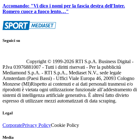
Accomando: "Vi dico i nomi per la fascia destra dell'Inter.
Romero cuoce a fuoco lento…"
Seguici su
Copyright © 1999-
2026
RTI S.p.A. Business Digital -
P.Iva 03976881007 - Tutti i diritti riservati - Per la pubblicità
Mediamond S.p.A. - RTI S.p.A., Mediaset N.V., sede legale
Amsterdam (Paesi Bassi) - Uffici Viale Europa 46, 20093 Cologno
Monzese (MI)
Rispetto ai contenuti e ai dati personali trasmessi e/o
riprodotti è vietata ogni utilizzazione funzionale all’addestramento di
sistemi di intelligenza artificiale generativa. È altresì fatto divieto
espresso di utilizzare mezzi automatizzati di data scraping.
Legal
Corporate
Privacy Policy
Cookie Policy
Media