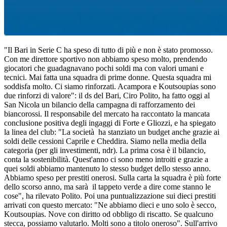
"Il Bari in Serie C ha speso di tutto di più e non è stato promosso.
Con me direttore sportivo non abbiamo speso molto, prendendo
giocatori che guadagnavano pochi soldi ma con valori umani e
tecnici. Mai fatta una squadra di prime donne. Questa squadra mi
soddisfa molto. Ci siamo rinforzati. Acampora e Koutsoupias sono
due rinforzi di valore": il ds del Bari, Ciro Polito, ha fatto oggi al
San Nicola un bilancio della campagna di rafforzamento dei
biancorossi. Il responsabile del mercato ha raccontato la mancata
conclusione positiva degli ingaggi di Forte e Gliozzi, e ha spiegato
la linea del club: "La società ha stanziato un budget anche grazie ai
soldi delle cessioni Caprile e Cheddira. Siamo nella media della
categoria (per gli investimenti, ndr). La prima cosa è il bilancio,
conta la sostenibilità. Quest'anno ci sono meno introiti e grazie a
quei soldi abbiamo mantenuto lo stesso budget dello stesso anno.
Abbiamo speso per prestiti onerosi. Sulla carta la squadra è più forte
dello scorso anno, ma sarà il tappeto verde a dire come stanno le
cose", ha rilevato Polito. Poi una puntualizzazione sui dieci prestiti
arrivati con questo mercato: "Ne abbiamo dieci e uno solo è secco,
Koutsoupias. Nove con diritto od obbligo di riscatto. Se qualcuno
stecca, possiamo valutarlo. Molti sono a titolo oneroso". Sull'arrivo