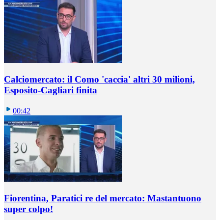
Calciomercato: il Como 'caccia' altri 30 milioni,
Esposito-Cagliari finita
00:42
Fiorentina, Paratici re del mercato: Mastantuono
super colpo!