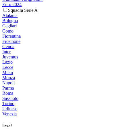
Euro 2024
Squadra Serie A
Atalanta
Bologna
Cagliari
Como
Fiorentina
Frosinone
Genoa
Inter
Juventus
Lazio
Lecce
Milan
Monza
Napoli
Parma
Roma
Sassuolo
Torino
Udinese
Venezia
Legal