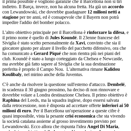
il prima possibile e vogliono garanzie che il Barcellona non si tiri
indietro. Il Barça, invece, non ha alcuna fretta. Ha già un
accordo
con Lewandowski, che dovrebbe guadagnare
12 milioni netti a
stagione
per tre anni, ed è consapevole che il Bayern non potrà
impedire l'addio del bomber polacco.
L'altro obiettivo principale per il Barcellona è
rinforzare la difesa
, e
il primo nome è quello di
Jules Koundé
. Il 23enne francese del
Siviglia è stato scelto personalmente da
Xavi
, convinto che sia il
giocatore giusto per alzare il livello del pacchetto difensivo, ora che
ha comunicato a
Gerard Piqué
che non rientra più nei piani del
club. Koundé è stato a lungo corteggiato da Chelsea e Newcastle,
ma avrebbe già fatto sapere al Siviglia che la sua destinazione
preferita è proprio il Campo Nou. L'alternativa rimane
Kalidou
Koulibaly
, nel mirino anche della Juventus.
C'è anche da risolvere la questione sull'esterno d'attacco.
Dembelé
,
in scadenza il 30 giugno prossimo, ha deciso di non rinnovare e
dovrebbe volare a Londra destinazione Chelsea. Il primo obiettivo è
Raphina
del Leeds, ma la squadra inglese, dopo essersi salvata
dalla retrocessione, non è disposta ad accettare offerte
inferiori ai 50
milioni di euro
. Per il Barcellona un'operazione a queste cifre è
quasi impossibile, vista la pesante
crisi economica
che sta vivendo
la società catalana assieme al grosso investimento previsto per
Lewandowski. Ecco allora che rispunta l'idea
Angel Di Maria
,