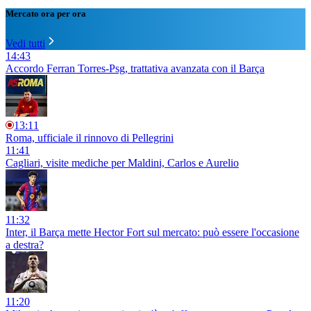
Mercato ora per ora
Vedi tutti
14:43
Accordo Ferran Torres-Psg, trattativa avanzata con il Barça
13:11
Roma, ufficiale il rinnovo di Pellegrini
11:41
Cagliari, visite mediche per Maldini, Carlos e Aurelio
11:32
Inter, il Barça mette Hector Fort sul mercato: può essere l'occasione
a destra?
11:20