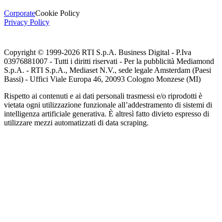
Corporate
Cookie Policy
Privacy Policy
Copyright © 1999-
2026
RTI S.p.A. Business Digital - P.Iva
03976881007 - Tutti i diritti riservati - Per la pubblicità Mediamond
S.p.A. - RTI S.p.A., Mediaset N.V., sede legale Amsterdam (Paesi
Bassi) - Uffici Viale Europa 46, 20093 Cologno Monzese (MI)
Rispetto ai contenuti e ai dati personali trasmessi e/o riprodotti è
vietata ogni utilizzazione funzionale all’addestramento di sistemi di
intelligenza artificiale generativa. È altresì fatto divieto espresso di
utilizzare mezzi automatizzati di data scraping.