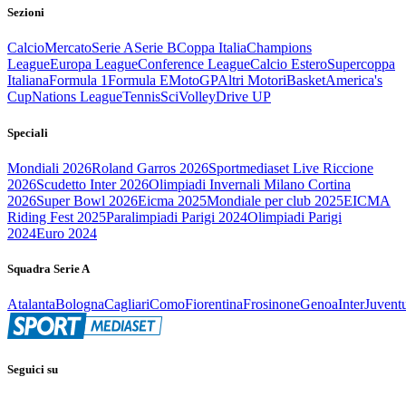
Sezioni
Calcio
Mercato
Serie A
Serie B
Coppa Italia
Champions
League
Europa League
Conference League
Calcio Estero
Supercoppa
Italiana
Formula 1
Formula E
MotoGP
Altri Motori
Basket
America's
Cup
Nations League
Tennis
Sci
Volley
Drive UP
Speciali
Mondiali 2026
Roland Garros 2026
Sportmediaset Live Riccione
2026
Scudetto Inter 2026
Olimpiadi Invernali Milano Cortina
2026
Super Bowl 2026
Eicma 2025
Mondiale per club 2025
EICMA
Riding Fest 2025
Paralimpiadi Parigi 2024
Olimpiadi Parigi
2024
Euro 2024
Squadra Serie A
Atalanta
Bologna
Cagliari
Como
Fiorentina
Frosinone
Genoa
Inter
Juvent
Seguici su