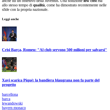
anche lui un obiettivo della Juventus. Una soluzione
low cost
ma
allo stesso tempo di
qualità
, come ha dimostrato recentemente nelle
sfide con la propria nazionale.
Leggi anche
Crisi Barça, Romeu: "Al club servono 500 milioni per salvarsi"
Xavi scarica Piqué: la bandiera blaugrana non fa parte del
progetto
barcellona
barca
lewandowski
bayern monaco