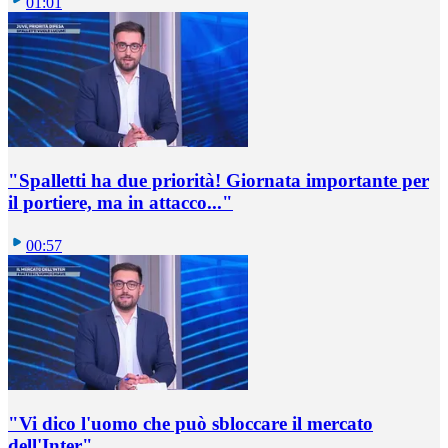
01:01
"Spalletti ha due priorità! Giornata importante per
il portiere, ma in attacco..."
00:57
"Vi dico l'uomo che può sbloccare il mercato
dell'Inter"