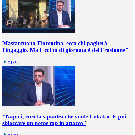
Mastantuono-Fiorentina, ecco chi pagherà
l'ingaggio. Ma il colpo di giornata è del Frosinone"
01:22
"Napoli, ecco la squadra che vuole Lukaku. E può
sbloccare un nome top in attacco"