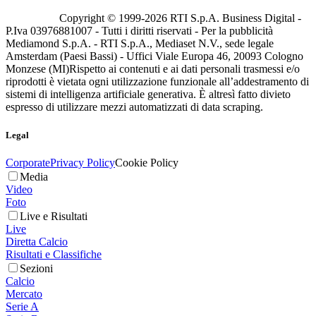
Copyright © 1999-
2026
RTI S.p.A. Business Digital -
P.Iva 03976881007 - Tutti i diritti riservati - Per la pubblicità
Mediamond S.p.A. - RTI S.p.A., Mediaset N.V., sede legale
Amsterdam (Paesi Bassi) - Uffici Viale Europa 46, 20093 Cologno
Monzese (MI)
Rispetto ai contenuti e ai dati personali trasmessi e/o
riprodotti è vietata ogni utilizzazione funzionale all’addestramento di
sistemi di intelligenza artificiale generativa. È altresì fatto divieto
espresso di utilizzare mezzi automatizzati di data scraping.
Legal
Corporate
Privacy Policy
Cookie Policy
Media
Video
Foto
Live e Risultati
Live
Diretta Calcio
Risultati e Classifiche
Sezioni
Calcio
Mercato
Serie A