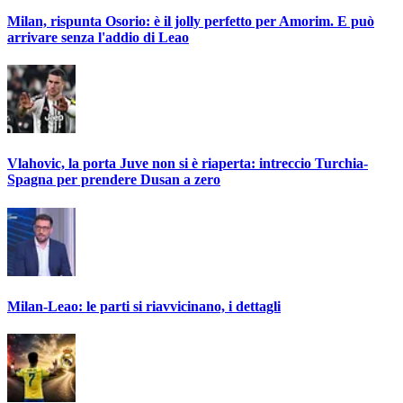
Milan, rispunta Osorio: è il jolly perfetto per Amorim. E può
arrivare senza l'addio di Leao
Vlahovic, la porta Juve non si è riaperta: intreccio Turchia-
Spagna per prendere Dusan a zero
Milan-Leao: le parti si riavvicinano, i dettagli