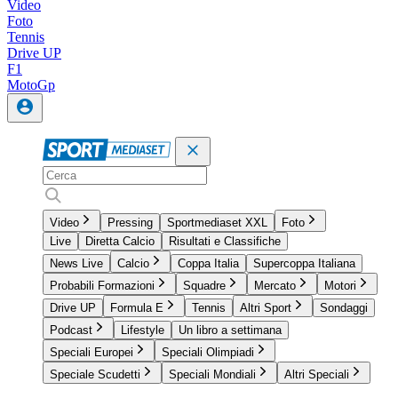
Video
Foto
Tennis
Drive UP
F1
MotoGp
Video
Pressing
Sportmediaset XXL
Foto
Live
Diretta Calcio
Risultati e Classifiche
News Live
Calcio
Coppa Italia
Supercoppa Italiana
Probabili Formazioni
Squadre
Mercato
Motori
Drive UP
Formula E
Tennis
Altri Sport
Sondaggi
Podcast
Lifestyle
Un libro a settimana
Speciali Europei
Speciali Olimpiadi
Speciale Scudetti
Speciali Mondiali
Altri Speciali