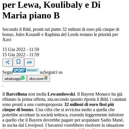
per Lewa, Koulibaly e Di
Maria piano B
Secondo il Bild, pronti sul piatto 32 milioni di euro più cinque di
bonus. Jules Koundè e Raphina del Leeds restano le priorità per
Xavi
15 Giu 2022 - 11:59
15 Giu 2022 - 11:59
Segui
su
Seguici su
whatsapp
discover
Il
Barcellona
non molla
Lewandowski
. Il Bayern Monaco ha già
rifiutato la prima offerta, ma,secondo quanto riporta il
Bild
, i catalani
sono pronti a una controproposta:
32 milioni di euro fissi più
cinque di bonus
. Una cifra che si avvicina molto a quella che
potrebbe accettare la società tedesca, essendo leggermente inferiore
a quello che il Bayern dovrebbe pagare per acquistare Sadio Manè,
in uscita dal Liverpool. I bavaresi vorrebbero risolvere la situazione