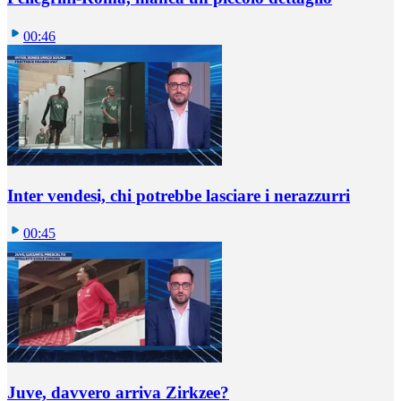
00:46
Inter vendesi, chi potrebbe lasciare i nerazzurri
00:45
Juve, davvero arriva Zirkzee?