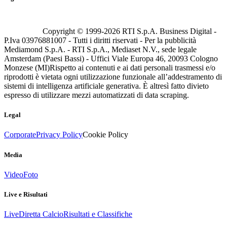
Copyright © 1999-
2026
RTI S.p.A. Business Digital -
P.Iva 03976881007 - Tutti i diritti riservati - Per la pubblicità
Mediamond S.p.A. - RTI S.p.A., Mediaset N.V., sede legale
Amsterdam (Paesi Bassi) - Uffici Viale Europa 46, 20093 Cologno
Monzese (MI)
Rispetto ai contenuti e ai dati personali trasmessi e/o
riprodotti è vietata ogni utilizzazione funzionale all’addestramento di
sistemi di intelligenza artificiale generativa. È altresì fatto divieto
espresso di utilizzare mezzi automatizzati di data scraping.
Legal
Corporate
Privacy Policy
Cookie Policy
Media
Video
Foto
Live e Risultati
Live
Diretta Calcio
Risultati e Classifiche