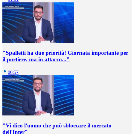
"Spalletti ha due priorità! Giornata importante per
il portiere, ma in attacco..."
00:57
"Vi dico l'uomo che può sbloccare il mercato
dell'Inter"