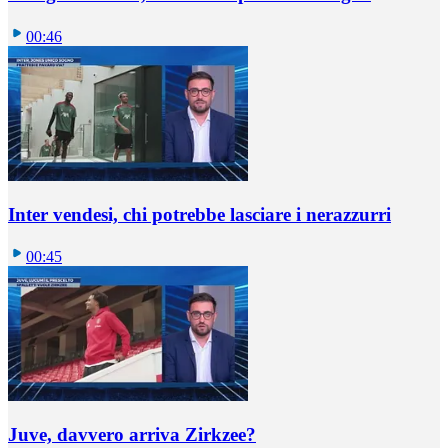
00:46
Inter vendesi, chi potrebbe lasciare i nerazzurri
00:45
Juve, davvero arriva Zirkzee?