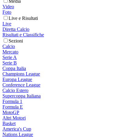
Media
Video
Foto
Live e Risultati
Live
Diretta Calcio
Risultati e Classifiche
Sezioni
Calcio
Mercato
Serie A
Serie B
Coppa Italia
Champions League
Europa League
Conference League
Calcio Estero
Supercoppa Italiana
Formula 1
Formula E
MotoGP
Altri Motori
Basket
America's Cup
Nations League