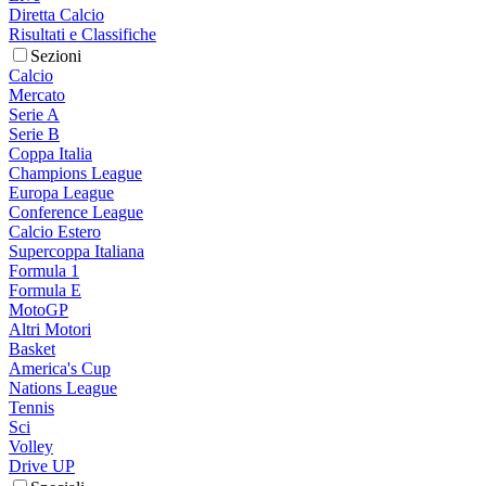
Diretta Calcio
Risultati e Classifiche
Sezioni
Calcio
Mercato
Serie A
Serie B
Coppa Italia
Champions League
Europa League
Conference League
Calcio Estero
Supercoppa Italiana
Formula 1
Formula E
MotoGP
Altri Motori
Basket
America's Cup
Nations League
Tennis
Sci
Volley
Drive UP