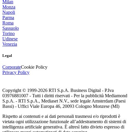
Milan
Monza
Napoli
Parma
Roma
Sassuolo
Torino
Udinese
Venezia
Legal
Corporate
Cookie Policy
Privacy Policy
Copyright © 1999-
2026
RTI S.p.A. Business Digital - P.Iva
03976881007 - Tutti i diritti riservati - Per la pubblicità Mediamond
S.p.A. - RTI S.p.A., Mediaset N.V., sede legale Amsterdam (Paesi
Bassi) - Uffici Viale Europa 46, 20093 Cologno Monzese (MI)
Rispetto ai contenuti e ai dati personali trasmessi e/o riprodotti è
vietata ogni utilizzazione funzionale all’addestramento di sistemi di
intelligenza artificiale generativa. È altresì fatto divieto espresso di