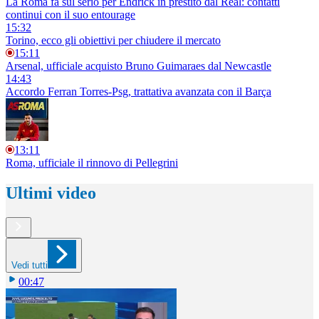
La Roma fa sul serio per Endrick in prestito dal Real: contatti
continui con il suo entourage
15:32
Torino, ecco gli obiettivi per chiudere il mercato
15:11
Arsenal, ufficiale acquisto Bruno Guimaraes dal Newcastle
14:43
Accordo Ferran Torres-Psg, trattativa avanzata con il Barça
13:11
Roma, ufficiale il rinnovo di Pellegrini
Ultimi video
Vedi tutti
00:47