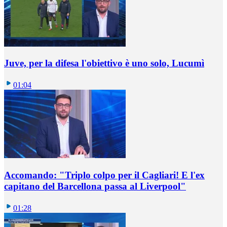
Juve, per la difesa l'obiettivo è uno solo, Lucumì
01:04
Accomando: "Triplo colpo per il Cagliari! E l'ex
capitano del Barcellona passa al Liverpool"
01:28