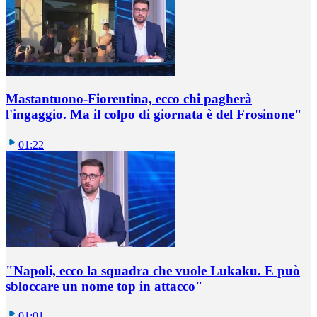
Mastantuono-Fiorentina, ecco chi pagherà
l'ingaggio. Ma il colpo di giornata è del Frosinone"
01:22
"Napoli, ecco la squadra che vuole Lukaku. E può
sbloccare un nome top in attacco"
01:01