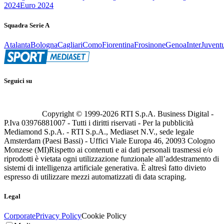
2024
Euro 2024
Squadra Serie A
Atalanta
Bologna
Cagliari
Como
Fiorentina
Frosinone
Genoa
Inter
Juvent
Seguici su
Copyright © 1999-
2026
RTI S.p.A. Business Digital -
P.Iva 03976881007 - Tutti i diritti riservati - Per la pubblicità
Mediamond S.p.A. - RTI S.p.A., Mediaset N.V., sede legale
Amsterdam (Paesi Bassi) - Uffici Viale Europa 46, 20093 Cologno
Monzese (MI)
Rispetto ai contenuti e ai dati personali trasmessi e/o
riprodotti è vietata ogni utilizzazione funzionale all’addestramento di
sistemi di intelligenza artificiale generativa. È altresì fatto divieto
espresso di utilizzare mezzi automatizzati di data scraping.
Legal
Corporate
Privacy Policy
Cookie Policy