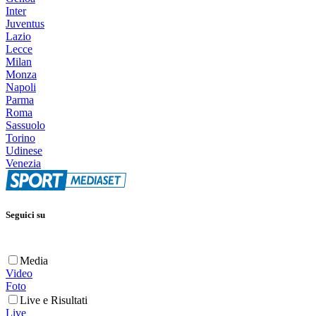
Inter
Juventus
Lazio
Lecce
Milan
Monza
Napoli
Parma
Roma
Sassuolo
Torino
Udinese
Venezia
Seguici su
Media
Video
Foto
Live e Risultati
Live