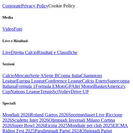
Corporate
Privacy Policy
Cookie Policy
Media
Video
Foto
Live e Risultati
Live
Diretta Calcio
Risultati e Classifiche
Sezioni
Calcio
Mercato
Serie A
Serie B
Coppa Italia
Champions
League
Europa League
Conference League
Calcio Estero
Supercoppa
Italiana
Formula 1
Formula E
MotoGP
Altri Motori
Basket
America's
Cup
Nations League
Tennis
Sci
Volley
Drive UP
Speciali
Mondiali 2026
Roland Garros 2026
Sportmediaset Live Riccione
2026
Scudetto Inter 2026
Olimpiadi Invernali Milano Cortina
2026
Super Bowl 2026
Eicma 2025
Mondiale per club 2025
EICMA
Riding Fest 2025
Paralimpiadi Parigi 2024
Olimpiadi Parigi