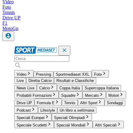
Video
Foto
Tennis
Drive UP
F1
MotoGp
Video
Pressing
Sportmediaset XXL
Foto
Live
Diretta Calcio
Risultati e Classifiche
News Live
Calcio
Coppa Italia
Supercoppa Italiana
Probabili Formazioni
Squadre
Mercato
Motori
Drive UP
Formula E
Tennis
Altri Sport
Sondaggi
Podcast
Lifestyle
Un libro a settimana
Speciali Europei
Speciali Olimpiadi
Speciale Scudetti
Speciali Mondiali
Altri Speciali