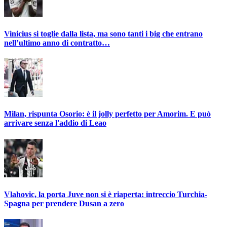
Vinicius si toglie dalla lista, ma sono tanti i big che entrano
nell’ultimo anno di contratto…
Milan, rispunta Osorio: è il jolly perfetto per Amorim. E può
arrivare senza l'addio di Leao
Vlahovic, la porta Juve non si è riaperta: intreccio Turchia-
Spagna per prendere Dusan a zero