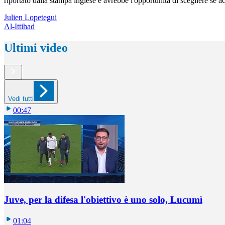
riportato dalla stampa inglese e avrebbe l'opportunità di scegliere se 
Julien Lopetegui
Al-Ittihad
Ultimi video
Vedi tutti
00:47
Juve, per la difesa l'obiettivo è uno solo, Lucumì
01:04