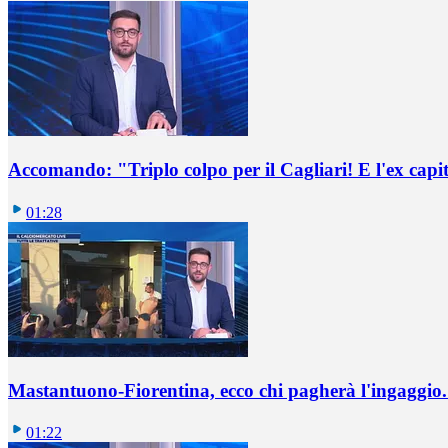
Accomando: "Triplo colpo per il Cagliari! E l'ex capi
01:28
Mastantuono-Fiorentina, ecco chi pagherà l'ingaggio. 
01:22