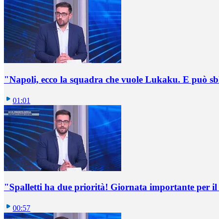
"Napoli, ecco la squadra che vuole Lukaku. E può sb
01:01
"Spalletti ha due priorità! Giornata importante per il 
00:57