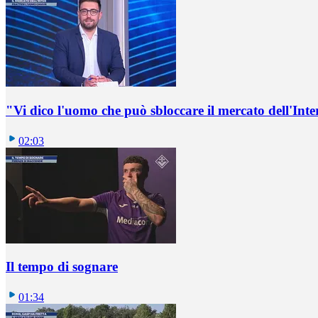
"Vi dico l'uomo che può sbloccare il mercato dell'Inte
02:03
Il tempo di sognare
01:34