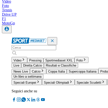
Video
Foto
Tennis
Drive UP
F1
MotoGp
Video
Pressing
Sportmediaset XXL
Foto
Live
Diretta Calcio
Risultati e Classifiche
News Live
Calcio
Coppa Italia
Supercoppa Italiana
Proba
Un libro a settimana
Speciali Europei
Speciali Olimpiadi
Speciale Scudetti
Seguici anche su