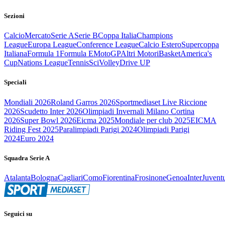
Sezioni
Calcio
Mercato
Serie A
Serie B
Coppa Italia
Champions
League
Europa League
Conference League
Calcio Estero
Supercoppa
Italiana
Formula 1
Formula E
MotoGP
Altri Motori
Basket
America's
Cup
Nations League
Tennis
Sci
Volley
Drive UP
Speciali
Mondiali 2026
Roland Garros 2026
Sportmediaset Live Riccione
2026
Scudetto Inter 2026
Olimpiadi Invernali Milano Cortina
2026
Super Bowl 2026
Eicma 2025
Mondiale per club 2025
EICMA
Riding Fest 2025
Paralimpiadi Parigi 2024
Olimpiadi Parigi
2024
Euro 2024
Squadra Serie A
Atalanta
Bologna
Cagliari
Como
Fiorentina
Frosinone
Genoa
Inter
Juvent
Seguici su