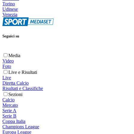
Torino
Udinese
Venezia
Seguici su
Media
Video
Foto
Live e Risultati
Live
Diretta Calcio
Risultati e Classifiche
Sezioni
Calcio
Mercato
Serie A
Serie B
Coppa Italia
Champions League
Europa League