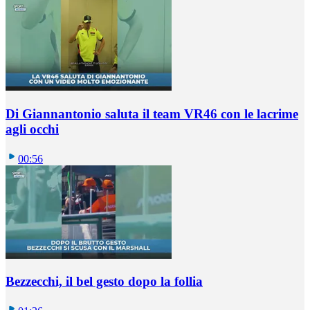
Di Giannantonio saluta il team VR46 con le lacrime
agli occhi
00:56
Bezzecchi, il bel gesto dopo la follia