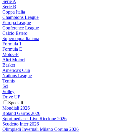
Serie A
Serie B
Coppa Italia
Champions League
Europa League
Conference League
Calcio Estero
Supercoppa Italiana
Formula 1
Formula E
MotoGP
Altri Motori
Basket
America's Cup
Nations League
Tennis
Sci
Volley
Drive UP
Speciali
Mondiali 2026
Roland Garros 2026
Sportmediaset Live Riccione 2026
Scudetto Inter 2026
Olimpiadi Invernali Milano Cortina 2026