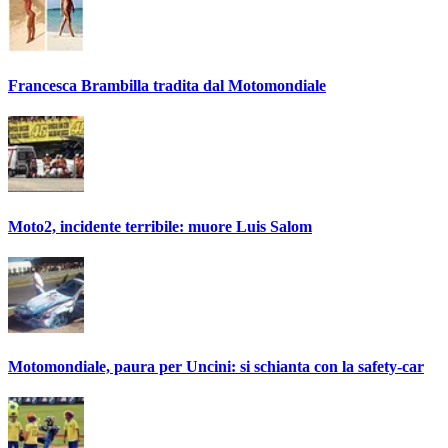
Francesca Brambilla tradita dal Motomondiale
Moto2, incidente terribile: muore Luis Salom
Motomondiale, paura per Uncini: si schianta con la safety-car