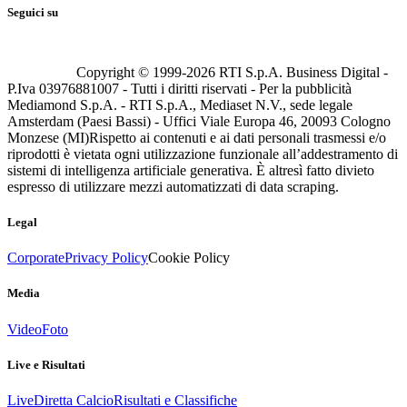
Seguici su
Copyright © 1999-
2026
RTI S.p.A. Business Digital -
P.Iva 03976881007 - Tutti i diritti riservati - Per la pubblicità
Mediamond S.p.A. - RTI S.p.A., Mediaset N.V., sede legale
Amsterdam (Paesi Bassi) - Uffici Viale Europa 46, 20093 Cologno
Monzese (MI)
Rispetto ai contenuti e ai dati personali trasmessi e/o
riprodotti è vietata ogni utilizzazione funzionale all’addestramento di
sistemi di intelligenza artificiale generativa. È altresì fatto divieto
espresso di utilizzare mezzi automatizzati di data scraping.
Legal
Corporate
Privacy Policy
Cookie Policy
Media
Video
Foto
Live e Risultati
Live
Diretta Calcio
Risultati e Classifiche