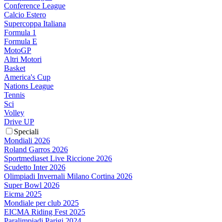
Conference League
Calcio Estero
Supercoppa Italiana
Formula 1
Formula E
MotoGP
Altri Motori
Basket
America's Cup
Nations League
Tennis
Sci
Volley
Drive UP
Speciali
Mondiali 2026
Roland Garros 2026
Sportmediaset Live Riccione 2026
Scudetto Inter 2026
Olimpiadi Invernali Milano Cortina 2026
Super Bowl 2026
Eicma 2025
Mondiale per club 2025
EICMA Riding Fest 2025
Paralimpiadi Parigi 2024