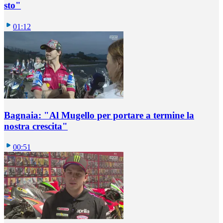
sto"
01:12
Bagnaia: "Al Mugello per portare a termine la
nostra crescita"
00:51