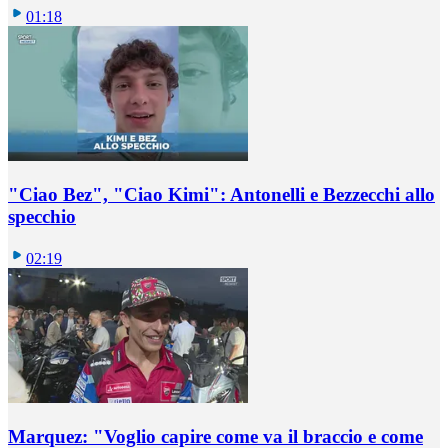
01:18
"Ciao Bez", "Ciao Kimi": Antonelli e Bezzecchi allo
specchio
02:19
Marquez: "Voglio capire come va il braccio e come