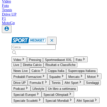
Video
Foto
Tennis
Drive UP
F1
MotoGp
Video
Pressing
Sportmediaset XXL
Foto
Live
Diretta Calcio
Risultati e Classifiche
News Live
Calcio
Coppa Italia
Supercoppa Italiana
Probabili Formazioni
Squadre
Mercato
Motori
Drive UP
Formula E
Tennis
Altri Sport
Sondaggi
Podcast
Lifestyle
Un libro a settimana
Speciali Europei
Speciali Olimpiadi
Speciale Scudetti
Speciali Mondiali
Altri Speciali