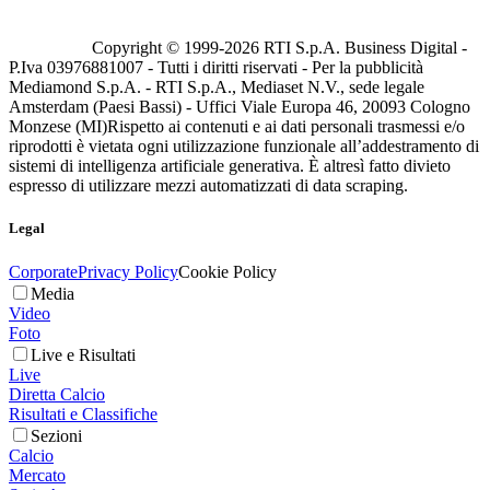
Copyright © 1999-
2026
RTI S.p.A. Business Digital -
P.Iva 03976881007 - Tutti i diritti riservati - Per la pubblicità
Mediamond S.p.A. - RTI S.p.A., Mediaset N.V., sede legale
Amsterdam (Paesi Bassi) - Uffici Viale Europa 46, 20093 Cologno
Monzese (MI)
Rispetto ai contenuti e ai dati personali trasmessi e/o
riprodotti è vietata ogni utilizzazione funzionale all’addestramento di
sistemi di intelligenza artificiale generativa. È altresì fatto divieto
espresso di utilizzare mezzi automatizzati di data scraping.
Legal
Corporate
Privacy Policy
Cookie Policy
Media
Video
Foto
Live e Risultati
Live
Diretta Calcio
Risultati e Classifiche
Sezioni
Calcio
Mercato