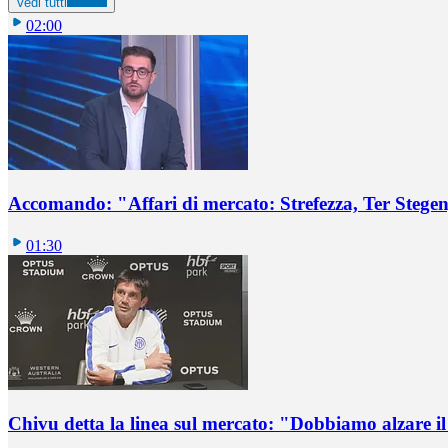
Vedi tutti
02:00
Accomando: "Affari di mercato: Strefezza, Ter Stegen,
01:30
Chivu detta la linea sul mercato: "Dobbiamo alzare il 