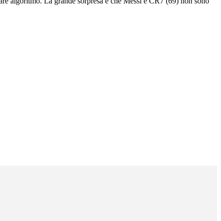
icolare algoritmo. La grande sorpresa è che Messi e CR7 (69) non sono