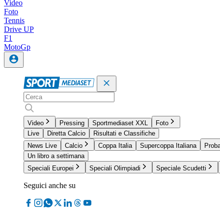
Video
Foto
Tennis
Drive UP
F1
MotoGp
Video
Pressing
Sportmediaset XXL
Foto
Live
Diretta Calcio
Risultati e Classifiche
News Live
Calcio
Coppa Italia
Supercoppa Italiana
Proba
Un libro a settimana
Speciali Europei
Speciali Olimpiadi
Speciale Scudetti
Seguici anche su