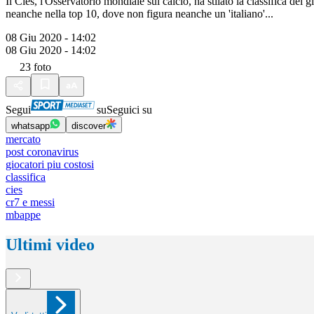
Il Cies, l'Osservatorio mondiale sul calcio, ha stilato la classifica d
neanche nella top 10, dove non figura neanche un 'italiano'...
08 Giu 2020 - 14:02
08 Giu 2020 - 14:02
23
foto
Segui
su
Seguici su
whatsapp
discover
mercato
post coronavirus
giocatori piu costosi
classifica
cies
cr7 e messi
mbappe
Ultimi video