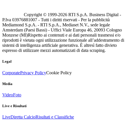
Copyright © 1999-
2026
RTI S.p.A. Business Digital -
P.Iva 03976881007 - Tutti i diritti riservati - Per la pubblicità
Mediamond S.p.A. - RTI S.p.A., Mediaset N.V., sede legale
Amsterdam (Paesi Bassi) - Uffici Viale Europa 46, 20093 Cologno
Monzese (MI)
Rispetto ai contenuti e ai dati personali trasmessi e/o
riprodotti è vietata ogni utilizzazione funzionale all’addestramento di
sistemi di intelligenza artificiale generativa. È altresì fatto divieto
espresso di utilizzare mezzi automatizzati di data scraping.
Legal
Corporate
Privacy Policy
Cookie Policy
Media
Video
Foto
Live e Risultati
Live
Diretta Calcio
Risultati e Classifiche