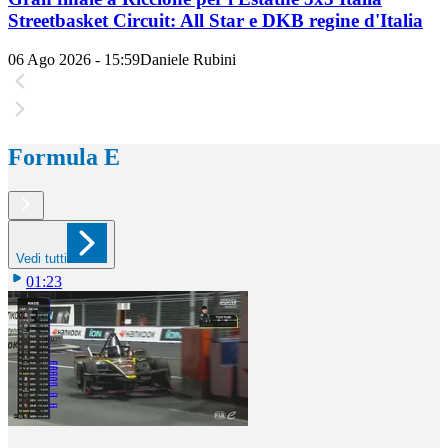
Streetbasket Circuit: All Star e DKB regine d'Italia
06 Ago 2026 - 15:59
Daniele Rubini
Formula E
Vedi tutti
01:23