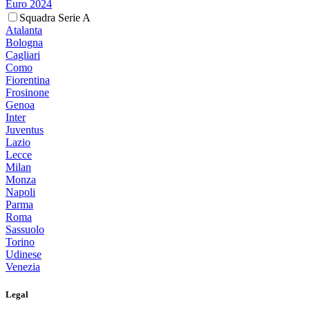
Euro 2024
Squadra Serie A
Atalanta
Bologna
Cagliari
Como
Fiorentina
Frosinone
Genoa
Inter
Juventus
Lazio
Lecce
Milan
Monza
Napoli
Parma
Roma
Sassuolo
Torino
Udinese
Venezia
Legal