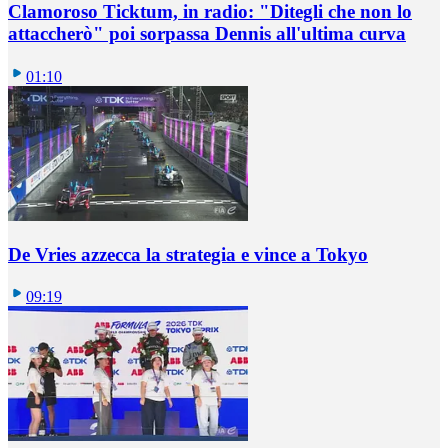
Clamoroso Ticktum, in radio: "Ditegli che non lo
attaccherò" poi sorpassa Dennis all'ultima curva
01:10
De Vries azzecca la strategia e vince a Tokyo
09:19