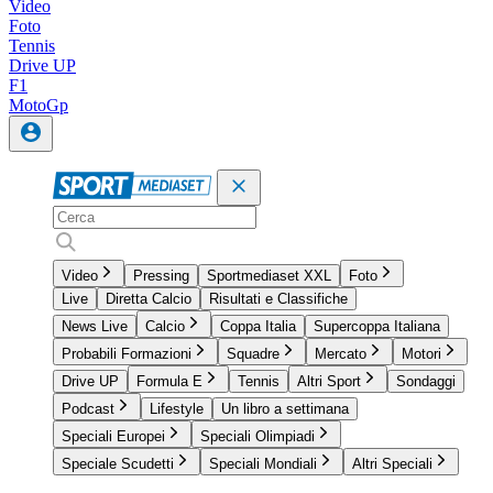
Video
Foto
Tennis
Drive UP
F1
MotoGp
Video
Pressing
Sportmediaset XXL
Foto
Live
Diretta Calcio
Risultati e Classifiche
News Live
Calcio
Coppa Italia
Supercoppa Italiana
Probabili Formazioni
Squadre
Mercato
Motori
Drive UP
Formula E
Tennis
Altri Sport
Sondaggi
Podcast
Lifestyle
Un libro a settimana
Speciali Europei
Speciali Olimpiadi
Speciale Scudetti
Speciali Mondiali
Altri Speciali