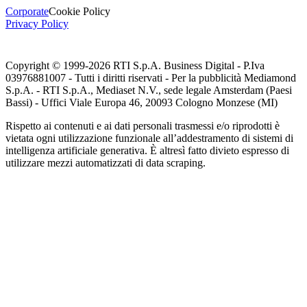
Corporate
Cookie Policy
Privacy Policy
Copyright © 1999-
2026
RTI S.p.A. Business Digital - P.Iva
03976881007 - Tutti i diritti riservati - Per la pubblicità Mediamond
S.p.A. - RTI S.p.A., Mediaset N.V., sede legale Amsterdam (Paesi
Bassi) - Uffici Viale Europa 46, 20093 Cologno Monzese (MI)
Rispetto ai contenuti e ai dati personali trasmessi e/o riprodotti è
vietata ogni utilizzazione funzionale all’addestramento di sistemi di
intelligenza artificiale generativa. È altresì fatto divieto espresso di
utilizzare mezzi automatizzati di data scraping.