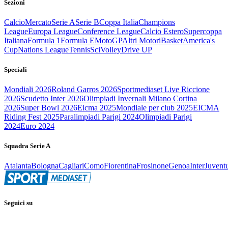
Sezioni
Calcio
Mercato
Serie A
Serie B
Coppa Italia
Champions
League
Europa League
Conference League
Calcio Estero
Supercoppa
Italiana
Formula 1
Formula E
MotoGP
Altri Motori
Basket
America's
Cup
Nations League
Tennis
Sci
Volley
Drive UP
Speciali
Mondiali 2026
Roland Garros 2026
Sportmediaset Live Riccione
2026
Scudetto Inter 2026
Olimpiadi Invernali Milano Cortina
2026
Super Bowl 2026
Eicma 2025
Mondiale per club 2025
EICMA
Riding Fest 2025
Paralimpiadi Parigi 2024
Olimpiadi Parigi
2024
Euro 2024
Squadra Serie A
Atalanta
Bologna
Cagliari
Como
Fiorentina
Frosinone
Genoa
Inter
Juvent
Seguici su