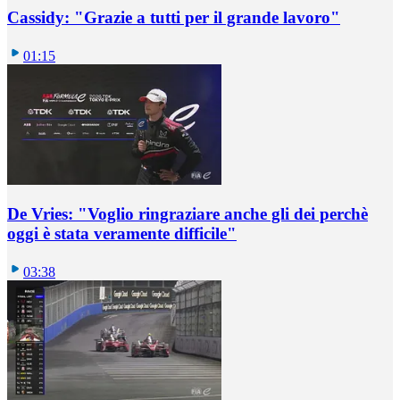
Cassidy: "Grazie a tutti per il grande lavoro"
01:15
De Vries: "Voglio ringraziare anche gli dei perchè
oggi è stata veramente difficile"
03:38