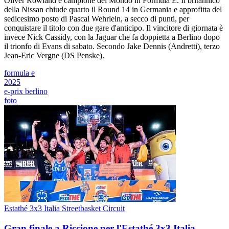
Oliver Rowland è campione del Mondo in Formula E. Il britannico
della Nissan chiude quarto il Round 14 in Germania e approfitta del
sedicesimo posto di Pascal Wehrlein, a secco di punti, per
conquistare il titolo con due gare d'anticipo. Il vincitore di giornata è
invece Nick Cassidy, con la Jaguar che fa doppietta a Berlino dopo
il trionfo di Evans di sabato. Secondo Jake Dennis (Andretti), terzo
Jean-Eric Vergne (DS Penske).
formula e
2025
e-prix berlino
foto
Estathé 3x3 Italia Streetbasket Circuit
Gran finale a Riccione per l'Estathé 3x3 Italia