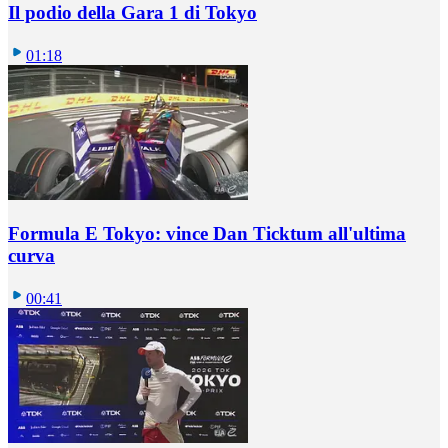
Il podio della Gara 1 di Tokyo
01:18
Formula E Tokyo: vince Dan Ticktum all'ultima
curva
00:41