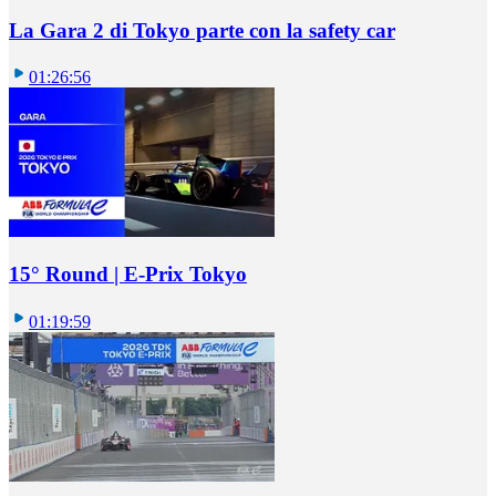
La Gara 2 di Tokyo parte con la safety car
01:26:56
15° Round | E-Prix Tokyo
01:19:59