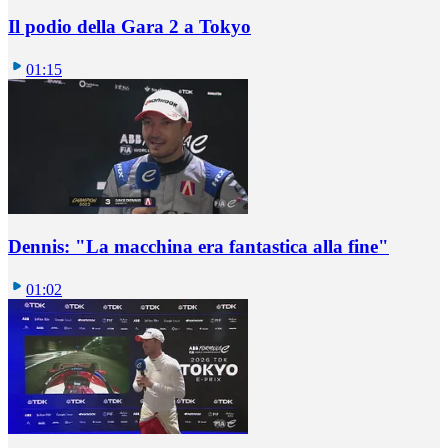
Il podio della Gara 2 a Tokyo
01:15
Dennis: "La macchina era fantastica alla fine"
01:02