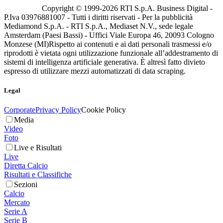
Copyright © 1999-
2026
RTI S.p.A. Business Digital -
P.Iva 03976881007 - Tutti i diritti riservati - Per la pubblicità
Mediamond S.p.A. - RTI S.p.A., Mediaset N.V., sede legale
Amsterdam (Paesi Bassi) - Uffici Viale Europa 46, 20093 Cologno
Monzese (MI)
Rispetto ai contenuti e ai dati personali trasmessi e/o
riprodotti è vietata ogni utilizzazione funzionale all’addestramento di
sistemi di intelligenza artificiale generativa. È altresì fatto divieto
espresso di utilizzare mezzi automatizzati di data scraping.
Legal
Corporate
Privacy Policy
Cookie Policy
Media
Video
Foto
Live e Risultati
Live
Diretta Calcio
Risultati e Classifiche
Sezioni
Calcio
Mercato
Serie A
Serie B