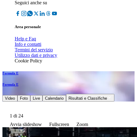
Seguici anche su
Area personale
Help e Faq
Info e contatti
Termini del servizio
Utilizzo dati e privacy
Cookie Policy
Formula E
Formula E
Video
Foto
Live
Calendario
Risultati e Classifiche
1
di 24
Avvia slideshow
Fullscreen
Zoom