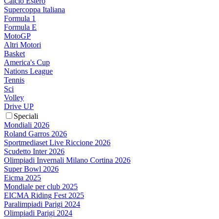
Calcio Estero
Supercoppa Italiana
Formula 1
Formula E
MotoGP
Altri Motori
Basket
America's Cup
Nations League
Tennis
Sci
Volley
Drive UP
Speciali
Mondiali 2026
Roland Garros 2026
Sportmediaset Live Riccione 2026
Scudetto Inter 2026
Olimpiadi Invernali Milano Cortina 2026
Super Bowl 2026
Eicma 2025
Mondiale per club 2025
EICMA Riding Fest 2025
Paralimpiadi Parigi 2024
Olimpiadi Parigi 2024