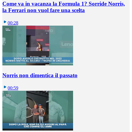
Come va in vacanza la Formula 1? Sorride Norris,
la Ferrari non vuol fare una scelta
00:28
Norris non dimentica il passato
00:59