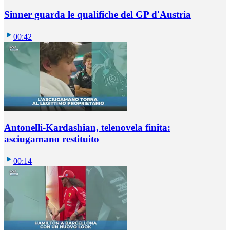
Sinner guarda le qualifiche del GP d'Austria
00:42
Antonelli-Kardashian, telenovela finita:
asciugamano restituito
00:14