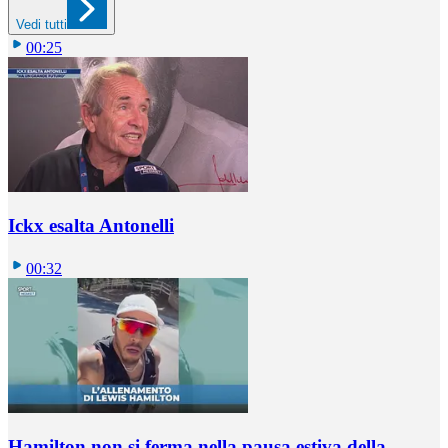
Vedi tutti
00:25
Ickx esalta Antonelli
00:32
Hamilton non si ferma nella pausa estiva della