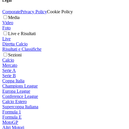
Legal
Corporate
Privacy Policy
Cookie Policy
Media
Video
Foto
Live e Risultati
Live
Diretta Calcio
Risultati e Classifiche
Sezioni
Calcio
Mercato
Serie A
Serie B
Coppa Italia
Champions League
Europa League
Conference League
Calcio Estero
Supercoppa Italiana
Formula 1
Formula E
MotoGP
Altri Motori