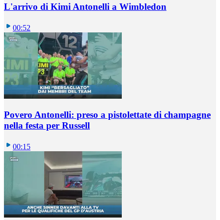
L'arrivo di Kimi Antonelli a Wimbledon
00:52
Povero Antonelli: preso a pistolettate di champagne
nella festa per Russell
00:15