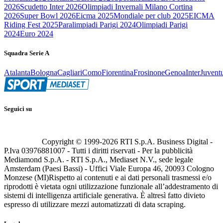
2026
Scudetto Inter 2026
Olimpiadi Invernali Milano Cortina
2026
Super Bowl 2026
Eicma 2025
Mondiale per club 2025
EICMA
Riding Fest 2025
Paralimpiadi Parigi 2024
Olimpiadi Parigi
2024
Euro 2024
Squadra Serie A
Atalanta
Bologna
Cagliari
Como
Fiorentina
Frosinone
Genoa
Inter
Juvent
Seguici su
Copyright © 1999-
2026
RTI S.p.A. Business Digital -
P.Iva 03976881007 - Tutti i diritti riservati - Per la pubblicità
Mediamond S.p.A. - RTI S.p.A., Mediaset N.V., sede legale
Amsterdam (Paesi Bassi) - Uffici Viale Europa 46, 20093 Cologno
Monzese (MI)
Rispetto ai contenuti e ai dati personali trasmessi e/o
riprodotti è vietata ogni utilizzazione funzionale all’addestramento di
sistemi di intelligenza artificiale generativa. È altresì fatto divieto
espresso di utilizzare mezzi automatizzati di data scraping.