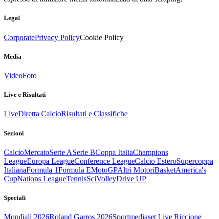
Legal
Corporate
Privacy Policy
Cookie Policy
Media
Video
Foto
Live e Risultati
Live
Diretta Calcio
Risultati e Classifiche
Sezioni
Calcio
Mercato
Serie A
Serie B
Coppa Italia
Champions
League
Europa League
Conference League
Calcio Estero
Supercoppa
Italiana
Formula 1
Formula E
MotoGP
Altri Motori
Basket
America's
Cup
Nations League
Tennis
Sci
Volley
Drive UP
Speciali
Mondiali 2026
Roland Garros 2026
Sportmediaset Live Riccione