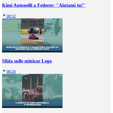
Kimi Antonelli a Federer: "Aiutami tu!"
00:52
Sfida sulle minicar Lego
00:20