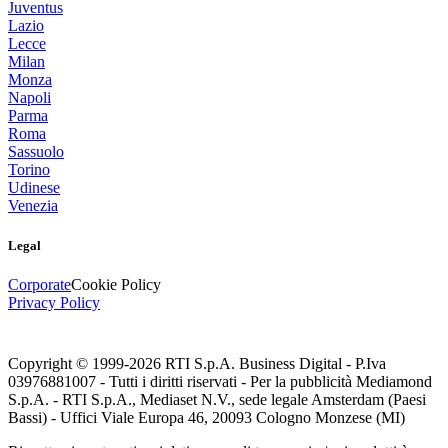
Juventus
Lazio
Lecce
Milan
Monza
Napoli
Parma
Roma
Sassuolo
Torino
Udinese
Venezia
Legal
Corporate
Cookie Policy
Privacy Policy
Copyright © 1999-
2026
RTI S.p.A. Business Digital - P.Iva
03976881007 - Tutti i diritti riservati - Per la pubblicità Mediamond
S.p.A. - RTI S.p.A., Mediaset N.V., sede legale Amsterdam (Paesi
Bassi) - Uffici Viale Europa 46, 20093 Cologno Monzese (MI)