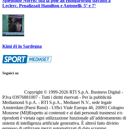
Splendido Norris: sua la pole all'Hungaroring davanti a
Leclerc. Penalizzati Hamilton e Antonelli, 5° e 7°
Kimi dj in Sardegna
Seguici su
Copyright © 1999-
2026
RTI S.p.A. Business Digital -
P.Iva 03976881007 - Tutti i diritti riservati - Per la pubblicità
Mediamond S.p.A. - RTI S.p.A., Mediaset N.V., sede legale
Amsterdam (Paesi Bassi) - Uffici Viale Europa 46, 20093 Cologno
Monzese (MI)
Rispetto ai contenuti e ai dati personali trasmessi e/o
riprodotti è vietata ogni utilizzazione funzionale all’addestramento di
sistemi di intelligenza artificiale generativa. È altresì fatto divieto
espresso di utilizzare mezzi automatizzati di data scraping.