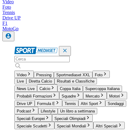
Video
Foto
Tennis
Drive UP
F1
MotoGp
Video
Pressing
Sportmediaset XXL
Foto
Live
Diretta Calcio
Risultati e Classifiche
News Live
Calcio
Coppa Italia
Supercoppa Italiana
Probabili Formazioni
Squadre
Mercato
Motori
Drive UP
Formula E
Tennis
Altri Sport
Sondaggi
Podcast
Lifestyle
Un libro a settimana
Speciali Europei
Speciali Olimpiadi
Speciale Scudetti
Speciali Mondiali
Altri Speciali