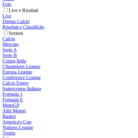
Foto
Live e Risultati
Live
Diretta Calcio
Risultati e Classifiche
Sezioni
Calcio
Mercato
Serie A
Serie B
Coppa Italia
Champions League
Europa League
Conference League
Calcio Estero
Supercoppa Italiana
Formula 1
Formula E
MotoGP
Altri Motori
Basket
America's Cup
Nations League
Tennis