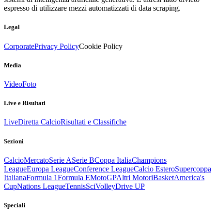
espresso di utilizzare mezzi automatizzati di data scraping.
Legal
Corporate
Privacy Policy
Cookie Policy
Media
Video
Foto
Live e Risultati
Live
Diretta Calcio
Risultati e Classifiche
Sezioni
Calcio
Mercato
Serie A
Serie B
Coppa Italia
Champions
League
Europa League
Conference League
Calcio Estero
Supercoppa
Italiana
Formula 1
Formula E
MotoGP
Altri Motori
Basket
America's
Cup
Nations League
Tennis
Sci
Volley
Drive UP
Speciali