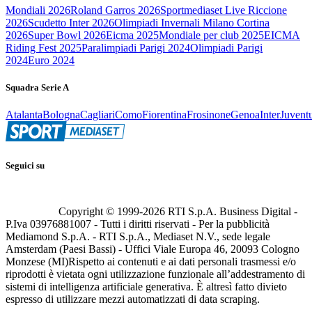
Mondiali 2026
Roland Garros 2026
Sportmediaset Live Riccione
2026
Scudetto Inter 2026
Olimpiadi Invernali Milano Cortina
2026
Super Bowl 2026
Eicma 2025
Mondiale per club 2025
EICMA
Riding Fest 2025
Paralimpiadi Parigi 2024
Olimpiadi Parigi
2024
Euro 2024
Squadra Serie A
Atalanta
Bologna
Cagliari
Como
Fiorentina
Frosinone
Genoa
Inter
Juvent
Seguici su
Copyright © 1999-
2026
RTI S.p.A. Business Digital -
P.Iva 03976881007 - Tutti i diritti riservati - Per la pubblicità
Mediamond S.p.A. - RTI S.p.A., Mediaset N.V., sede legale
Amsterdam (Paesi Bassi) - Uffici Viale Europa 46, 20093 Cologno
Monzese (MI)
Rispetto ai contenuti e ai dati personali trasmessi e/o
riprodotti è vietata ogni utilizzazione funzionale all’addestramento di
sistemi di intelligenza artificiale generativa. È altresì fatto divieto
espresso di utilizzare mezzi automatizzati di data scraping.