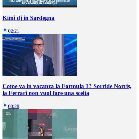
Kimi dj in Sardegna
02:21
Come va in vacanza la Formula 1? Sorride Norris,
la Ferrari non vuol fare una scelta
00:28