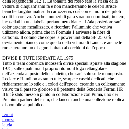
della leggendaria 312 T. La tonalità del rosso sarà la stessa della
vettura di cinquant’anni fa e non mancheranno le celebri strisce
bianche longitudinali sulla carrozzeria, così come i nomi dei piloti
scritti in corsivo. Anche i numeri di gara saranno coordinati, in nero,
incasellati in una tabella portanumero bianca. L’ala posteriore sarà
color argento metallizzato, a ricordare l’alluminio che veniva
utilizzato allora, prima che in Formula 1 arrivasse la fibra di
carbonio. Il cofano che copre la power unit della SF-25 sarà
ovviamente bianco, come quello della vettura di Lauda, e anche le
ruote avranno un disegno ispirato ai cerchioni dell’epoca.
DIVISE E TUTE ISPIRATE AL 1975
Tutto il team domenica indosserà divise speciali ispirate alla stagione
1975, sulle quali farà il proprio ritorno il logo rettangolare
dell’azienda al posto dello scudetto, che sarà solo sulle monoposto.
Leclerc e Hamilton avranno tute, scarpe e caschi dedicati, che
richiameranno lo stile e i colori dell'epoca, creando un collegamento
visivo tra il passato glorioso e il presente della Scuderia Ferrari HP.
Il kit è stato messo a punto in collaborazione con Puma, uno dei
Premium partner del team, che lancerà anche una collezione replica
disponibile al pubblico.
ferrari
monza
lauda