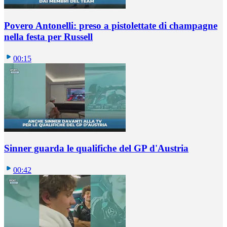
Povero Antonelli: preso a pistolettate di champagne
nella festa per Russell
00:15
Sinner guarda le qualifiche del GP d'Austria
00:42