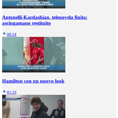
Antonelli-Kardashian, telenovela finita:
asciugamano restituito
00:14
Hamilton con un nuovo look
01:33