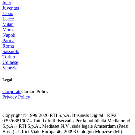
Inter
Juventus
Lazio
Lecce
Milan
Monza
Napoli
Parma
Roma
Sassuolo
Torino
Udinese
Venezia
Legal
Corporate
Cookie Policy
Privacy Policy
Copyright © 1999-
2026
RTI S.p.A. Business Digital - P.Iva
03976881007 - Tutti i diritti riservati - Per la pubblicità Mediamond
S.p.A. - RTI S.p.A., Mediaset N.V., sede legale Amsterdam (Paesi
Bassi) - Uffici Viale Europa 46, 20093 Cologno Monzese (MI)