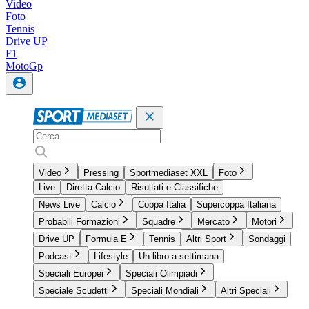
Video
Foto
Tennis
Drive UP
F1
MotoGp
Video
Pressing
Sportmediaset XXL
Foto
Live
Diretta Calcio
Risultati e Classifiche
News Live
Calcio
Coppa Italia
Supercoppa Italiana
Probabili Formazioni
Squadre
Mercato
Motori
Drive UP
Formula E
Tennis
Altri Sport
Sondaggi
Podcast
Lifestyle
Un libro a settimana
Speciali Europei
Speciali Olimpiadi
Speciale Scudetti
Speciali Mondiali
Altri Speciali