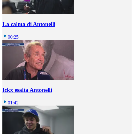
La calma di Antonelli
00:25
Ickx esalta Antonelli
01:42