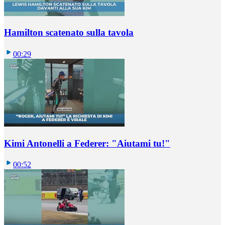
Hamilton scatenato sulla tavola
00:29
Kimi Antonelli a Federer: "Aiutami tu!"
00:52