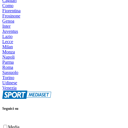
Cagliari
Como
Fiorentina
Frosinone
Genoa
Inter
Juventus
Lazio
Lecce
Milan
Monza
Napoli
Parma
Roma
Sassuolo
Torino
Udinese
Venezia
Seguici su
Media