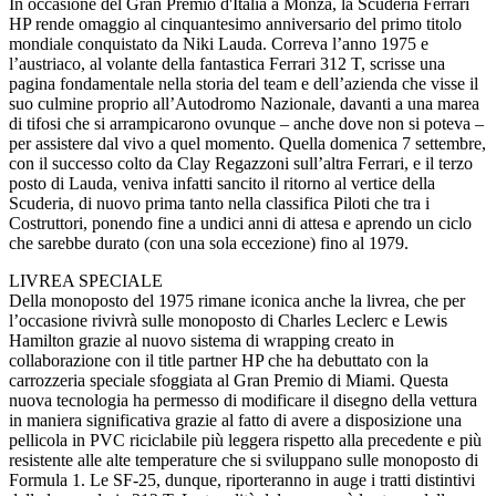
In occasione del Gran Premio d'Italia a Monza, la Scuderia Ferrari
HP rende omaggio al cinquantesimo anniversario del primo titolo
mondiale conquistato da Niki Lauda. Correva l’anno 1975 e
l’austriaco, al volante della fantastica Ferrari 312 T, scrisse una
pagina fondamentale nella storia del team e dell’azienda che visse il
suo culmine proprio all’Autodromo Nazionale, davanti a una marea
di tifosi che si arrampicarono ovunque – anche dove non si poteva –
per assistere dal vivo a quel momento. Quella domenica 7 settembre,
con il successo colto da Clay Regazzoni sull’altra Ferrari, e il terzo
posto di Lauda, veniva infatti sancito il ritorno al vertice della
Scuderia, di nuovo prima tanto nella classifica Piloti che tra i
Costruttori, ponendo fine a undici anni di attesa e aprendo un ciclo
che sarebbe durato (con una sola eccezione) fino al 1979.
LIVREA SPECIALE
Della monoposto del 1975 rimane iconica anche la livrea, che per
l’occasione rivivrà sulle monoposto di Charles Leclerc e Lewis
Hamilton grazie al nuovo sistema di wrapping creato in
collaborazione con il title partner HP che ha debuttato con la
carrozzeria speciale sfoggiata al Gran Premio di Miami. Questa
nuova tecnologia ha permesso di modificare il disegno della vettura
in maniera significativa grazie al fatto di avere a disposizione una
pellicola in PVC riciclabile più leggera rispetto alla precedente e più
resistente alle alte temperature che si sviluppano sulle monoposto di
Formula 1. Le SF-25, dunque, riporteranno in auge i tratti distintivi