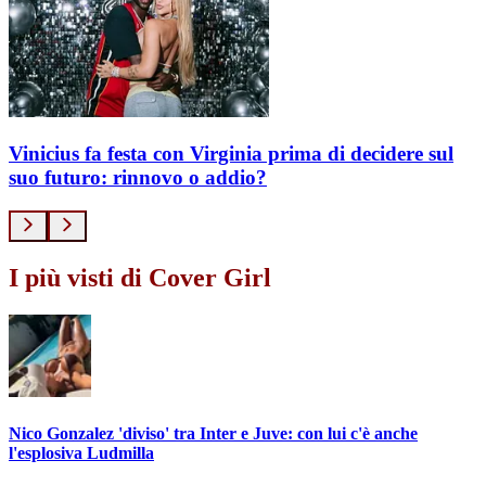
Vinicius fa festa con Virginia prima di decidere sul
suo futuro: rinnovo o addio?
I più visti di Cover Girl
Nico Gonzalez 'diviso' tra Inter e Juve: con lui c'è anche
l'esplosiva Ludmilla