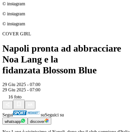
© instagram
© instagram
© instagram
COVER GIRL
Napoli pronta ad abbracciare
Noa Lang e la
fidanzata Blossom Blue
29 Giu 2025 - 07:00
29 Giu 2025 - 07:00
16
foto
Segui
su
Seguici su
whatsapp
discover
Noa Lang è vicinissimo al Napoli, dopo che il club campione d'Italia