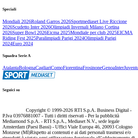
Speciali
Mondiali 2026
Roland Garros 2026
Sportmediaset Live Riccione
2026
Scudetto Inter 2026
Olimpiadi Invernali Milano Cortina
2026
Super Bowl 2026
Eicma 2025
Mondiale per club 2025
EICMA
Riding Fest 2025
Paralimpiadi Parigi 2024
Olimpiadi Parigi
2024
Euro 2024
Squadra Serie A
Atalanta
Bologna
Cagliari
Como
Fiorentina
Frosinone
Genoa
Inter
Juvent
Seguici su
Copyright © 1999-
2026
RTI S.p.A. Business Digital -
P.Iva 03976881007 - Tutti i diritti riservati - Per la pubblicità
Mediamond S.p.A. - RTI S.p.A., Mediaset N.V., sede legale
Amsterdam (Paesi Bassi) - Uffici Viale Europa 46, 20093 Cologno
Monzese (MI)
Rispetto ai contenuti e ai dati personali trasmessi e/o
riprodotti è vietata ogni utilizzazione funzionale all’addestramento di