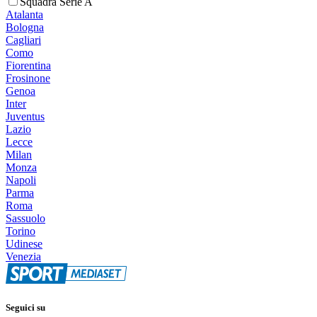
Squadra Serie A
Atalanta
Bologna
Cagliari
Como
Fiorentina
Frosinone
Genoa
Inter
Juventus
Lazio
Lecce
Milan
Monza
Napoli
Parma
Roma
Sassuolo
Torino
Udinese
Venezia
Seguici su