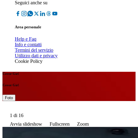
Seguici anche su
Area personale
Help e Faq
Info e contatti
Termini del servizio
Utilizzo dati e privacy
Cookie Policy
Cover Girl
Cover Girl
Foto
1
di 16
Avvia slideshow
Fullscreen
Zoom