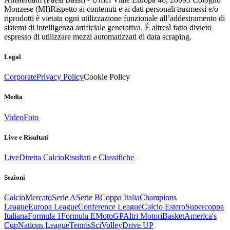
Monzese (MI)
Rispetto ai contenuti e ai dati personali trasmessi e/o
riprodotti è vietata ogni utilizzazione funzionale all’addestramento di
sistemi di intelligenza artificiale generativa. È altresì fatto divieto
espresso di utilizzare mezzi automatizzati di data scraping.
Legal
Corporate
Privacy Policy
Cookie Policy
Media
Video
Foto
Live e Risultati
Live
Diretta Calcio
Risultati e Classifiche
Sezioni
Calcio
Mercato
Serie A
Serie B
Coppa Italia
Champions
League
Europa League
Conference League
Calcio Estero
Supercoppa
Italiana
Formula 1
Formula E
MotoGP
Altri Motori
Basket
America's
Cup
Nations League
Tennis
Sci
Volley
Drive UP