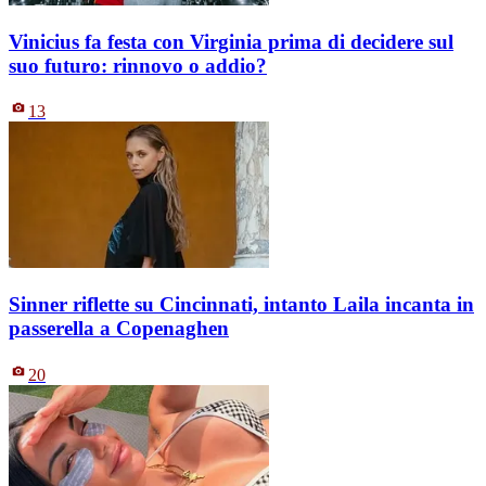
Vinicius fa festa con Virginia prima di decidere sul
suo futuro: rinnovo o addio?
13
Sinner riflette su Cincinnati, intanto Laila incanta in
passerella a Copenaghen
20