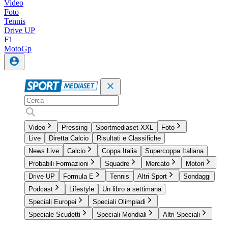
Video
Foto
Tennis
Drive UP
F1
MotoGp
Video
Pressing
Sportmediaset XXL
Foto
Live
Diretta Calcio
Risultati e Classifiche
News Live
Calcio
Coppa Italia
Supercoppa Italiana
Probabili Formazioni
Squadre
Mercato
Motori
Drive UP
Formula E
Tennis
Altri Sport
Sondaggi
Podcast
Lifestyle
Un libro a settimana
Speciali Europei
Speciali Olimpiadi
Speciale Scudetti
Speciali Mondiali
Altri Speciali