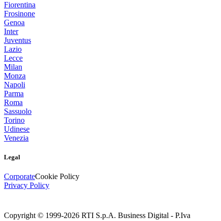
Fiorentina
Frosinone
Genoa
Inter
Juventus
Lazio
Lecce
Milan
Monza
Napoli
Parma
Roma
Sassuolo
Torino
Udinese
Venezia
Legal
Corporate
Cookie Policy
Privacy Policy
Copyright © 1999-
2026
RTI S.p.A. Business Digital - P.Iva