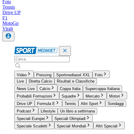
Foto
Tennis
Drive UP
F1
MotoGp
Virali
Video
Pressing
Sportmediaset XXL
Foto
Live
Diretta Calcio
Risultati e Classifiche
News Live
Calcio
Coppa Italia
Supercoppa Italiana
Probabili Formazioni
Squadre
Mercato
Motori
Drive UP
Formula E
Tennis
Altri Sport
Sondaggi
Podcast
Lifestyle
Un libro a settimana
Speciali Europei
Speciali Olimpiadi
Speciale Scudetti
Speciali Mondiali
Altri Speciali