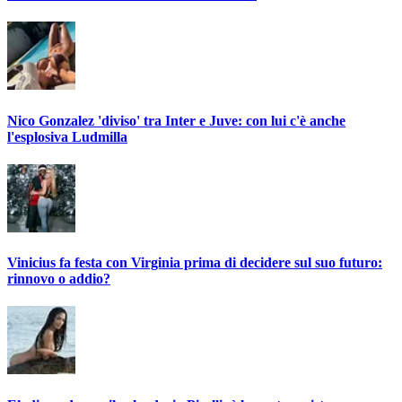
Nico Gonzalez 'diviso' tra Inter e Juve: con lui c'è anche
l'esplosiva Ludmilla
Vinicius fa festa con Virginia prima di decidere sul suo futuro:
rinnovo o addio?