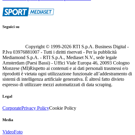
Seguici su
Copyright © 1999-
2026
RTI S.p.A. Business Digital -
P.Iva 03976881007 - Tutti i diritti riservati - Per la pubblicità
Mediamond S.p.A. - RTI S.p.A., Mediaset N.V., sede legale
Amsterdam (Paesi Bassi) - Uffici Viale Europa 46, 20093 Cologno
Monzese (MI)
Rispetto ai contenuti e ai dati personali trasmessi e/o
riprodotti è vietata ogni utilizzazione funzionale all’addestramento di
sistemi di intelligenza artificiale generativa. È altresì fatto divieto
espresso di utilizzare mezzi automatizzati di data scraping.
Legal
Corporate
Privacy Policy
Cookie Policy
Media
Video
Foto