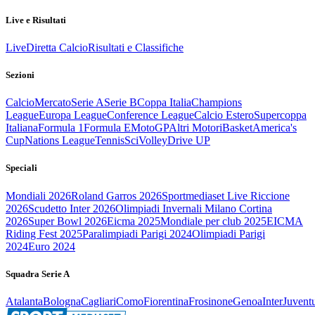
Live e Risultati
Live
Diretta Calcio
Risultati e Classifiche
Sezioni
Calcio
Mercato
Serie A
Serie B
Coppa Italia
Champions
League
Europa League
Conference League
Calcio Estero
Supercoppa
Italiana
Formula 1
Formula E
MotoGP
Altri Motori
Basket
America's
Cup
Nations League
Tennis
Sci
Volley
Drive UP
Speciali
Mondiali 2026
Roland Garros 2026
Sportmediaset Live Riccione
2026
Scudetto Inter 2026
Olimpiadi Invernali Milano Cortina
2026
Super Bowl 2026
Eicma 2025
Mondiale per club 2025
EICMA
Riding Fest 2025
Paralimpiadi Parigi 2024
Olimpiadi Parigi
2024
Euro 2024
Squadra Serie A
Atalanta
Bologna
Cagliari
Como
Fiorentina
Frosinone
Genoa
Inter
Juvent