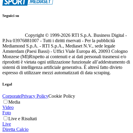
Seguici su
Copyright © 1999-
2026
RTI S.p.A. Business Digital -
P.Iva 03976881007 - Tutti i diritti riservati - Per la pubblicità
Mediamond S.p.A. - RTI S.p.A., Mediaset N.V., sede legale
Amsterdam (Paesi Bassi) - Uffici Viale Europa 46, 20093 Cologno
Monzese (MI)
Rispetto ai contenuti e ai dati personali trasmessi e/o
riprodotti è vietata ogni utilizzazione funzionale all’addestramento di
sistemi di intelligenza artificiale generativa. È altresì fatto divieto
espresso di utilizzare mezzi automatizzati di data scraping.
Legal
Corporate
Privacy Policy
Cookie Policy
Media
Video
Foto
Live e Risultati
Live
Diretta Calcio