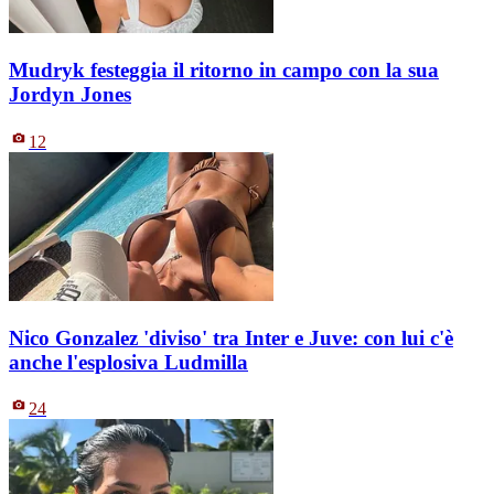
Mudryk festeggia il ritorno in campo con la sua
Jordyn Jones
12
Nico Gonzalez 'diviso' tra Inter e Juve: con lui c'è
anche l'esplosiva Ludmilla
24