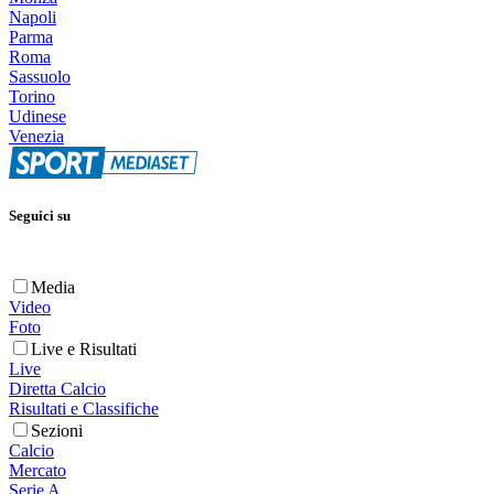
Napoli
Parma
Roma
Sassuolo
Torino
Udinese
Venezia
Seguici su
Media
Video
Foto
Live e Risultati
Live
Diretta Calcio
Risultati e Classifiche
Sezioni
Calcio
Mercato
Serie A