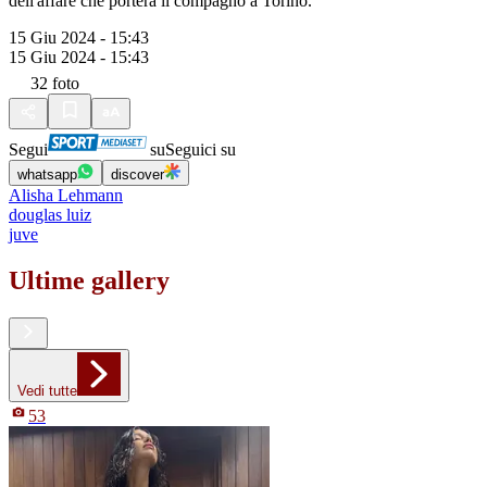
dell'affare che porterà il compagno a Torino.
15 Giu 2024 - 15:43
15 Giu 2024 - 15:43
32
foto
Segui
su
Seguici su
whatsapp
discover
Alisha Lehmann
douglas luiz
juve
Ultime gallery
Vedi tutte
53