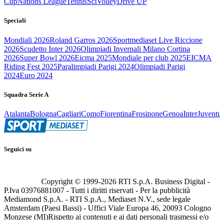
Cup
Nations League
Tennis
Sci
Volley
Drive UP
Speciali
Mondiali 2026
Roland Garros 2026
Sportmediaset Live Riccione
2026
Scudetto Inter 2026
Olimpiadi Invernali Milano Cortina
2026
Super Bowl 2026
Eicma 2025
Mondiale per club 2025
EICMA
Riding Fest 2025
Paralimpiadi Parigi 2024
Olimpiadi Parigi
2024
Euro 2024
Squadra Serie A
Atalanta
Bologna
Cagliari
Como
Fiorentina
Frosinone
Genoa
Inter
Juvent
Seguici su
Copyright © 1999-
2026
RTI S.p.A. Business Digital -
P.Iva 03976881007 - Tutti i diritti riservati - Per la pubblicità
Mediamond S.p.A. - RTI S.p.A., Mediaset N.V., sede legale
Amsterdam (Paesi Bassi) - Uffici Viale Europa 46, 20093 Cologno
Monzese (MI)
Rispetto ai contenuti e ai dati personali trasmessi e/o