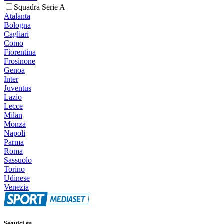
Squadra Serie A
Atalanta
Bologna
Cagliari
Como
Fiorentina
Frosinone
Genoa
Inter
Juventus
Lazio
Lecce
Milan
Monza
Napoli
Parma
Roma
Sassuolo
Torino
Udinese
Venezia
Seguici su