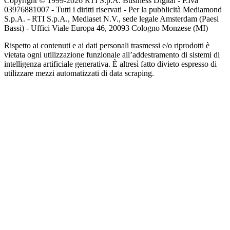
Copyright © 1999-
2026
RTI S.p.A. Business Digital - P.Iva
03976881007 - Tutti i diritti riservati - Per la pubblicità Mediamond
S.p.A. - RTI S.p.A., Mediaset N.V., sede legale Amsterdam (Paesi
Bassi) - Uffici Viale Europa 46, 20093 Cologno Monzese (MI)
Rispetto ai contenuti e ai dati personali trasmessi e/o riprodotti è
vietata ogni utilizzazione funzionale all’addestramento di sistemi di
intelligenza artificiale generativa. È altresì fatto divieto espresso di
utilizzare mezzi automatizzati di data scraping.