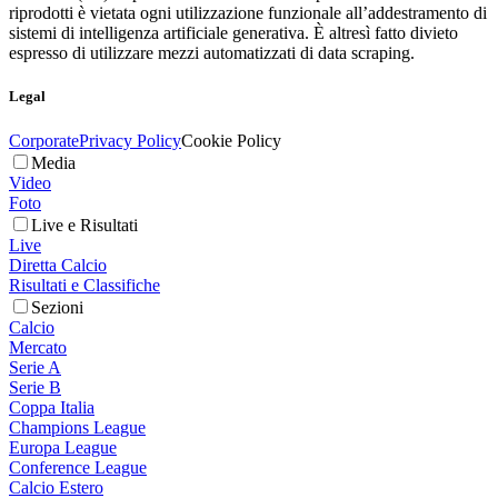
riprodotti è vietata ogni utilizzazione funzionale all’addestramento di
sistemi di intelligenza artificiale generativa. È altresì fatto divieto
espresso di utilizzare mezzi automatizzati di data scraping.
Legal
Corporate
Privacy Policy
Cookie Policy
Media
Video
Foto
Live e Risultati
Live
Diretta Calcio
Risultati e Classifiche
Sezioni
Calcio
Mercato
Serie A
Serie B
Coppa Italia
Champions League
Europa League
Conference League
Calcio Estero