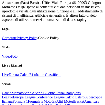
Amsterdam (Paesi Bassi) - Uffici Viale Europa 46, 20093 Cologno
Monzese (MI)
Rispetto ai contenuti e ai dati personali trasmessi e/o
riprodotti è vietata ogni utilizzazione funzionale all’addestramento di
sistemi di intelligenza artificiale generativa. È altresì fatto divieto
espresso di utilizzare mezzi automatizzati di data scraping.
Legal
Corporate
Privacy Policy
Cookie Policy
Media
Video
Foto
Live e Risultati
Live
Diretta Calcio
Risultati e Classifiche
Sezioni
Calcio
Mercato
Serie A
Serie B
Coppa Italia
Champions
League
Europa League
Conference League
Calcio Estero
Supercoppa
Italiana
Formula 1
Formula E
MotoGP
Altri Motori
Basket
America's