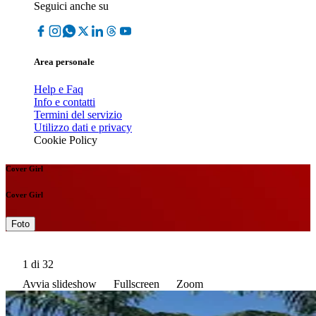
Seguici anche su
Area personale
Help e Faq
Info e contatti
Termini del servizio
Utilizzo dati e privacy
Cookie Policy
Cover Girl
Cover Girl
Foto
1
di 32
Avvia slideshow
Fullscreen
Zoom