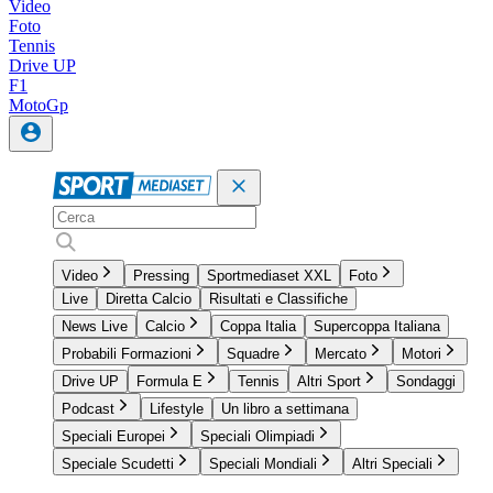
Video
Foto
Tennis
Drive UP
F1
MotoGp
Video
Pressing
Sportmediaset XXL
Foto
Live
Diretta Calcio
Risultati e Classifiche
News Live
Calcio
Coppa Italia
Supercoppa Italiana
Probabili Formazioni
Squadre
Mercato
Motori
Drive UP
Formula E
Tennis
Altri Sport
Sondaggi
Podcast
Lifestyle
Un libro a settimana
Speciali Europei
Speciali Olimpiadi
Speciale Scudetti
Speciali Mondiali
Altri Speciali