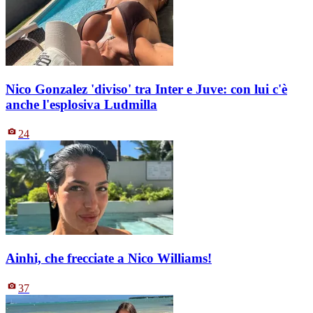
Nico Gonzalez 'diviso' tra Inter e Juve: con lui c'è
anche l'esplosiva Ludmilla
24
Ainhi, che frecciate a Nico Williams!
37