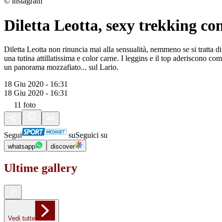
© instagram
Diletta Leotta, sexy trekking co
Diletta Leotta non rinuncia mai alla sensualità, nemmeno se si tratta d
una tutina attillatissima e color carne. I leggins e il top aderiscono co
un panorama mozzafiato... sul Lario.
18 Giu 2020 - 16:31
18 Giu 2020 - 16:31
11
foto
Segui
su
Seguici su
whatsapp
discover
Ultime gallery
Vedi tutte