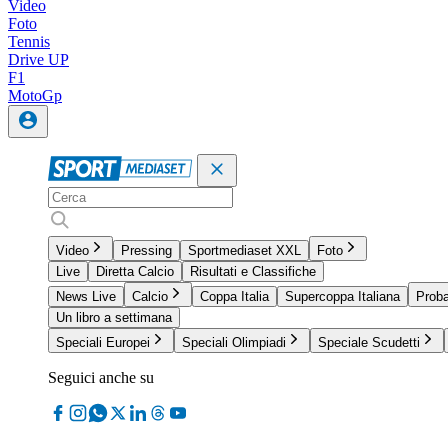
Video
Foto
Tennis
Drive UP
F1
MotoGp
Video
Pressing
Sportmediaset XXL
Foto
Live
Diretta Calcio
Risultati e Classifiche
News Live
Calcio
Coppa Italia
Supercoppa Italiana
Proba
Un libro a settimana
Speciali Europei
Speciali Olimpiadi
Speciale Scudetti
Seguici anche su