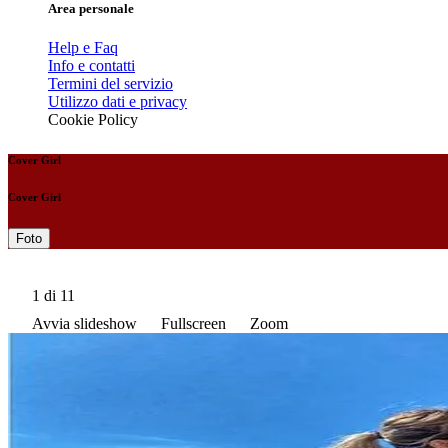
Area personale
Help e Faq
Info e contatti
Termini del servizio
Utilizzo dati e privacy
Cookie Policy
Cover Girl
Cover Girl
Foto
1
di 11
Avvia slideshow
Fullscreen
Zoom