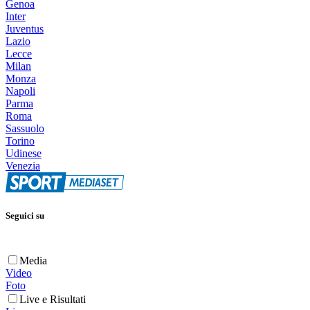
Genoa
Inter
Juventus
Lazio
Lecce
Milan
Monza
Napoli
Parma
Roma
Sassuolo
Torino
Udinese
Venezia
Seguici su
Media
Video
Foto
Live e Risultati