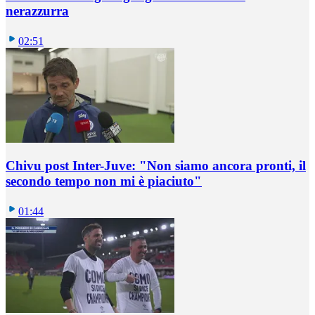
nerazzurra
02:51
Chivu post Inter-Juve: "Non siamo ancora pronti, il
secondo tempo non mi è piaciuto"
01:44