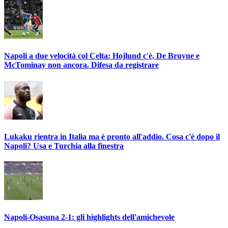
Napoli a due velocità col Celta: Hojlund c'è, De Bruyne e
McTominay non ancora. Difesa da registrare
Lukaku rientra in Italia ma è pronto all'addio. Cosa c'è dopo il
Napoli? Usa e Turchia alla finestra
Napoli-Osasuna 2-1: gli highlights dell'amichevole