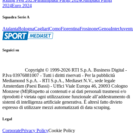
Riding Fest 2025
Paralimpiadi Parigi 2024
Olimpiadi Parigi
2024
Euro 2024
Squadra Serie A
Atalanta
Bologna
Cagliari
Como
Fiorentina
Frosinone
Genoa
Inter
Juvent
Seguici su
Copyright © 1999-
2026
RTI S.p.A. Business Digital -
P.Iva 03976881007 - Tutti i diritti riservati - Per la pubblicità
Mediamond S.p.A. - RTI S.p.A., Mediaset N.V., sede legale
Amsterdam (Paesi Bassi) - Uffici Viale Europa 46, 20093 Cologno
Monzese (MI)
Rispetto ai contenuti e ai dati personali trasmessi e/o
riprodotti è vietata ogni utilizzazione funzionale all’addestramento di
sistemi di intelligenza artificiale generativa. È altresì fatto divieto
espresso di utilizzare mezzi automatizzati di data scraping.
Legal
Corporate
Privacy Policy
Cookie Policy