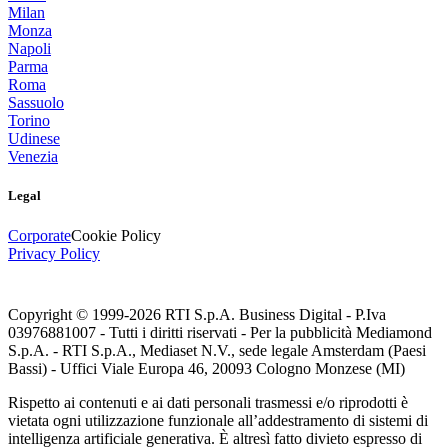
Milan
Monza
Napoli
Parma
Roma
Sassuolo
Torino
Udinese
Venezia
Legal
Corporate
Cookie Policy
Privacy Policy
Copyright © 1999-
2026
RTI S.p.A. Business Digital - P.Iva
03976881007 - Tutti i diritti riservati - Per la pubblicità Mediamond
S.p.A. - RTI S.p.A., Mediaset N.V., sede legale Amsterdam (Paesi
Bassi) - Uffici Viale Europa 46, 20093 Cologno Monzese (MI)
Rispetto ai contenuti e ai dati personali trasmessi e/o riprodotti è
vietata ogni utilizzazione funzionale all’addestramento di sistemi di
intelligenza artificiale generativa. È altresì fatto divieto espresso di