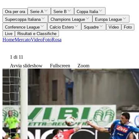
Ora per ora
Serie A
Serie B
Coppa Italia
Supercoppa Italiana
Champions League
Europa League
Conference League
Calcio Estero
Squadre
Video
Foto
Live
Risultati e Classifiche
Home
Mercato
Video
Foto
Rosa
1
di 11
Avvia slideshow
Fullscreen
Zoom