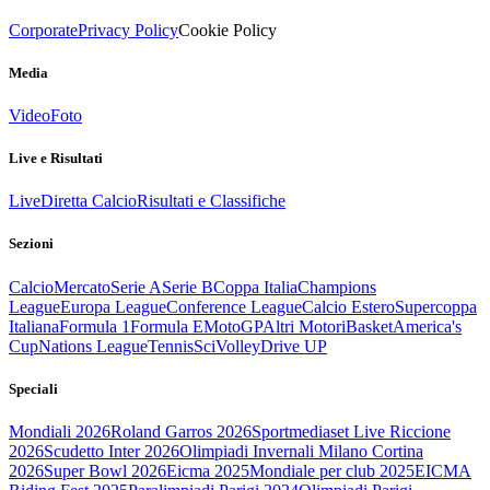
Corporate
Privacy Policy
Cookie Policy
Media
Video
Foto
Live e Risultati
Live
Diretta Calcio
Risultati e Classifiche
Sezioni
Calcio
Mercato
Serie A
Serie B
Coppa Italia
Champions
League
Europa League
Conference League
Calcio Estero
Supercoppa
Italiana
Formula 1
Formula E
MotoGP
Altri Motori
Basket
America's
Cup
Nations League
Tennis
Sci
Volley
Drive UP
Speciali
Mondiali 2026
Roland Garros 2026
Sportmediaset Live Riccione
2026
Scudetto Inter 2026
Olimpiadi Invernali Milano Cortina
2026
Super Bowl 2026
Eicma 2025
Mondiale per club 2025
EICMA