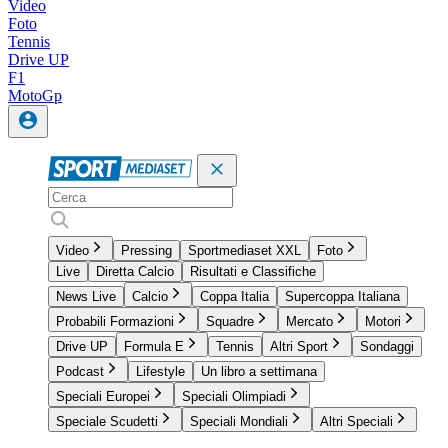
Video
Foto
Tennis
Drive UP
F1
MotoGp
Video
Pressing
Sportmediaset XXL
Foto
Live
Diretta Calcio
Risultati e Classifiche
News Live
Calcio
Coppa Italia
Supercoppa Italiana
Probabili Formazioni
Squadre
Mercato
Motori
Drive UP
Formula E
Tennis
Altri Sport
Sondaggi
Podcast
Lifestyle
Un libro a settimana
Speciali Europei
Speciali Olimpiadi
Speciale Scudetti
Speciali Mondiali
Altri Speciali