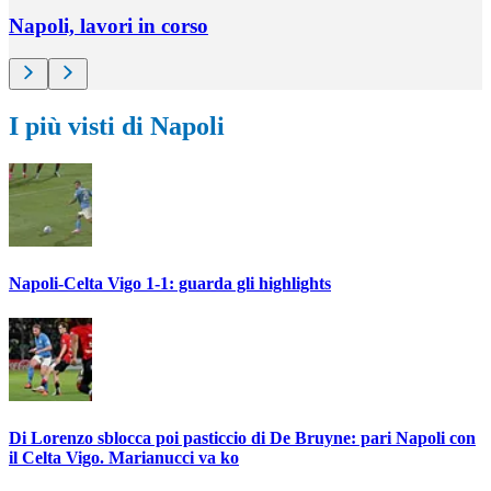
Napoli, lavori in corso
I più visti di Napoli
Napoli-Celta Vigo 1-1: guarda gli highlights
Di Lorenzo sblocca poi pasticcio di De Bruyne: pari Napoli con
il Celta Vigo. Marianucci va ko