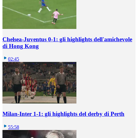
Chelsea-Juventus 0-1: gli highlights dell'amichevole
di Hong Kong
02:45
Milan-Inter 1-1: gli highlights del derby di Perth
55:58