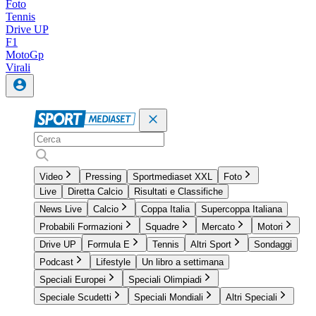
Foto
Tennis
Drive UP
F1
MotoGp
Virali
Video
Pressing
Sportmediaset XXL
Foto
Live
Diretta Calcio
Risultati e Classifiche
News Live
Calcio
Coppa Italia
Supercoppa Italiana
Probabili Formazioni
Squadre
Mercato
Motori
Drive UP
Formula E
Tennis
Altri Sport
Sondaggi
Podcast
Lifestyle
Un libro a settimana
Speciali Europei
Speciali Olimpiadi
Speciale Scudetti
Speciali Mondiali
Altri Speciali