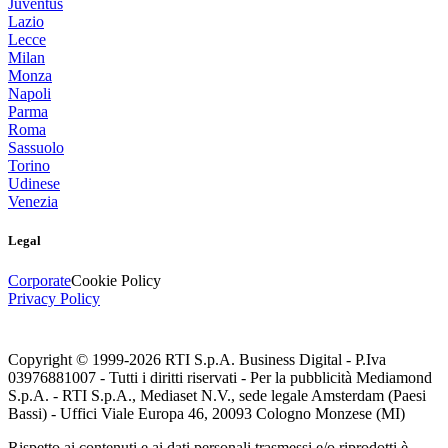
Juventus
Lazio
Lecce
Milan
Monza
Napoli
Parma
Roma
Sassuolo
Torino
Udinese
Venezia
Legal
Corporate
Cookie Policy
Privacy Policy
Copyright © 1999-
2026
RTI S.p.A. Business Digital - P.Iva
03976881007 - Tutti i diritti riservati - Per la pubblicità Mediamond
S.p.A. - RTI S.p.A., Mediaset N.V., sede legale Amsterdam (Paesi
Bassi) - Uffici Viale Europa 46, 20093 Cologno Monzese (MI)
Rispetto ai contenuti e ai dati personali trasmessi e/o riprodotti è