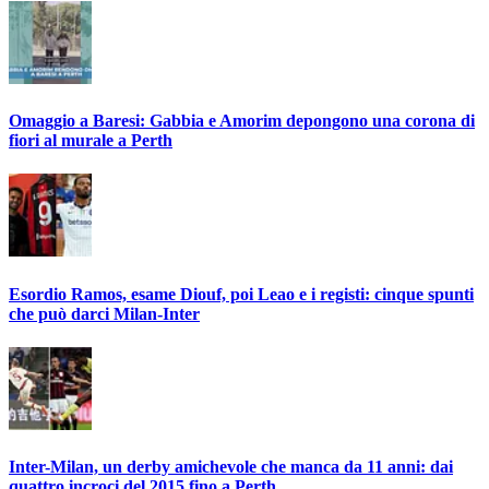
Omaggio a Baresi: Gabbia e Amorim depongono una corona di
fiori al murale a Perth
Esordio Ramos, esame Diouf, poi Leao e i registi: cinque spunti
che può darci Milan-Inter
Inter-Milan, un derby amichevole che manca da 11 anni: dai
quattro incroci del 2015 fino a Perth