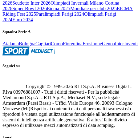
2026
Scudetto Inter 2026
Olimpiadi Invernali Milano Cortina
2026
Super Bowl 2026
Eicma 2025
Mondiale per club 2025
EICMA
Riding Fest 2025
Paralimpiadi Parigi 2024
Olimpiadi Parigi
2024
Euro 2024
Squadra Serie A
Atalanta
Bologna
Cagliari
Como
Fiorentina
Frosinone
Genoa
Inter
Juvent
Seguici su
Copyright © 1999-
2026
RTI S.p.A. Business Digital -
P.Iva 03976881007 - Tutti i diritti riservati - Per la pubblicità
Mediamond S.p.A. - RTI S.p.A., Mediaset N.V., sede legale
Amsterdam (Paesi Bassi) - Uffici Viale Europa 46, 20093 Cologno
Monzese (MI)
Rispetto ai contenuti e ai dati personali trasmessi e/o
riprodotti è vietata ogni utilizzazione funzionale all’addestramento di
sistemi di intelligenza artificiale generativa. È altresì fatto divieto
espresso di utilizzare mezzi automatizzati di data scraping.
Legal