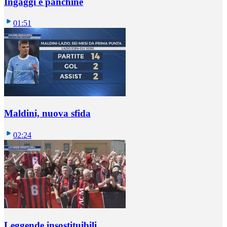
Ingaggi e panchine
01:51
Maldini, nuova sfida
02:24
Leggende insostituibili