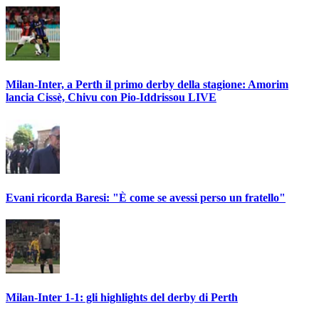
Milan-Inter, a Perth il primo derby della stagione: Amorim
lancia Cissè, Chivu con Pio-Iddrissou LIVE
Evani ricorda Baresi: "È come se avessi perso un fratello"
Milan-Inter 1-1: gli highlights del derby di Perth