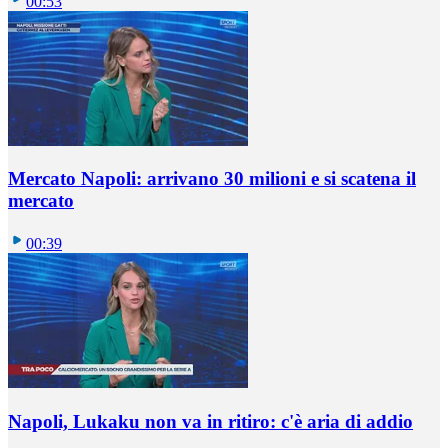
00:53
Mercato Napoli: arrivano 30 milioni e si scatena il
mercato
00:39
Napoli, Lukaku non va in ritiro: c'è aria di addio