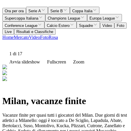
Ora per ora
Serie A
Serie B
Coppa Italia
Supercoppa Italiana
Champions League
Europa League
Conference League
Calcio Estero
Squadre
Video
Foto
Live
Risultati e Classifiche
Home
Mercato
Video
Foto
Rosa
1
di 17
Avvia slideshow
Fullscreen
Zoom
Milan, vacanze finite
Vacanze finite per quasi tutti i giocatori del Milan. Due giorni di test
atletici a Milanello: oggi è toccato a De Sciglio, Lapadula, Abate,
Bertolacci, Suso, Montolivo, Kucka, Plizzari, Cutrone, Zanellato e
Gabbia. Seduta di allenamento per i nuovi acquisti Musacchio,