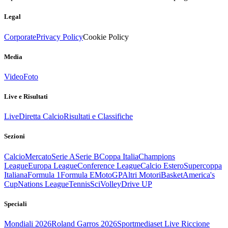
Legal
Corporate
Privacy Policy
Cookie Policy
Media
Video
Foto
Live e Risultati
Live
Diretta Calcio
Risultati e Classifiche
Sezioni
Calcio
Mercato
Serie A
Serie B
Coppa Italia
Champions
League
Europa League
Conference League
Calcio Estero
Supercoppa
Italiana
Formula 1
Formula E
MotoGP
Altri Motori
Basket
America's
Cup
Nations League
Tennis
Sci
Volley
Drive UP
Speciali
Mondiali 2026
Roland Garros 2026
Sportmediaset Live Riccione