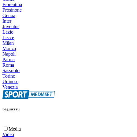
Fiorentina
Frosinone
Genoa
Inter
Juventus
Lazio
Lecce
Milan
Monza
Napoli
Parma
Roma
Sassuolo
Torino
Udinese
Venezia
Seguici su
Media
Video