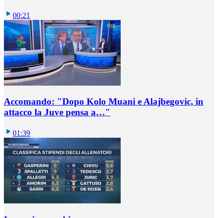
00:21
Accomando: "Dopo Kolo Muani e Alajbegovic, in
attacco la Juve pensa a…"
01:39