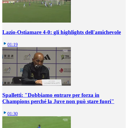
Lazio-Ostiamare 4-0: gli highlights dell'amichevole
01:19
Spalletti: "Dobbiamo entrare per forza in
Champions perché la Juve non può stare fuori"
01:30