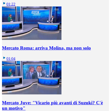
01:22
Mercato Roma: arriva Molina, ma non solo
01:04
Mercato Juve: "Vicario più avanti di Suzuki? C'è
un motivo"