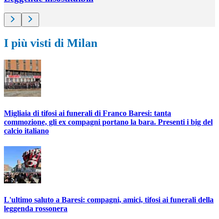
I più visti di Milan
Migliaia di tifosi ai funerali di Franco Baresi: tanta
commozione, gli ex compagni portano la bara. Presenti i big del
calcio italiano
L'ultimo saluto a Baresi: compagni, amici, tifosi ai funerali della
leggenda rossonera