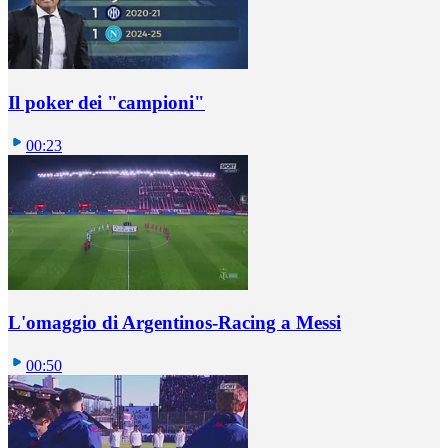
Il poker dei "campioni"
00:23
L'omaggio di Argentinos-Racing a Messi
00:50