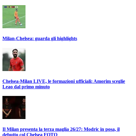
Milan-Chelsea: guarda gli highlights
Chelsea-Milan LIVE, le formazioni ufficiali: Amorim sceglie
Leao dal primo minuto
Il Milan presenta la terza maglia 26/27: Modric in posa, il
debutto col Chelsea FOTO