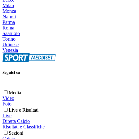
Milan
Monza
Napoli
Parma
Roma
Sassuolo
Torino
Udinese
Venezia
Seguici su
Media
Video
Foto
Live e Risultati
Live
Diretta Calcio
Risultati e Classifiche
Sezioni
Calcio