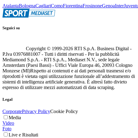
Atalanta
Bologna
Cagliari
Como
Fiorentina
Frosinone
Genoa
Inter
Juvent
Seguici su
Copyright © 1999-
2026
RTI S.p.A. Business Digital -
P.Iva 03976881007 - Tutti i diritti riservati - Per la pubblicità
Mediamond S.p.A. - RTI S.p.A., Mediaset N.V., sede legale
Amsterdam (Paesi Bassi) - Uffici Viale Europa 46, 20093 Cologno
Monzese (MI)
Rispetto ai contenuti e ai dati personali trasmessi e/o
riprodotti è vietata ogni utilizzazione funzionale all’addestramento di
sistemi di intelligenza artificiale generativa. È altresì fatto divieto
espresso di utilizzare mezzi automatizzati di data scraping.
Legal
Corporate
Privacy Policy
Cookie Policy
Media
Video
Foto
Live e Risultati