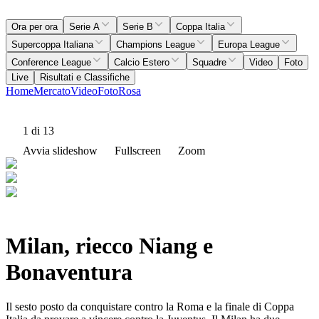
Ora per ora
Serie A
Serie B
Coppa Italia
Supercoppa Italiana
Champions League
Europa League
Conference League
Calcio Estero
Squadre
Video
Foto
Live
Risultati e Classifiche
Home
Mercato
Video
Foto
Rosa
1
di 13
Avvia slideshow
Fullscreen
Zoom
Milan, riecco Niang e
Bonaventura
Il sesto posto da conquistare contro la Roma e la finale di Coppa