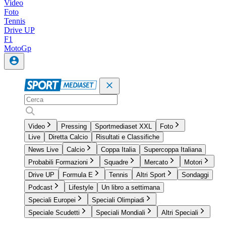
Video
Foto
Tennis
Drive UP
F1
MotoGp
Video
Pressing
Sportmediaset XXL
Foto
Live
Diretta Calcio
Risultati e Classifiche
News Live
Calcio
Coppa Italia
Supercoppa Italiana
Probabili Formazioni
Squadre
Mercato
Motori
Drive UP
Formula E
Tennis
Altri Sport
Sondaggi
Podcast
Lifestyle
Un libro a settimana
Speciali Europei
Speciali Olimpiadi
Speciale Scudetti
Speciali Mondiali
Altri Speciali