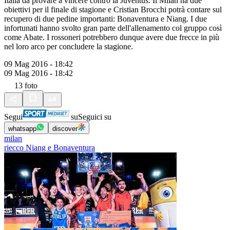
Italia da provare a vincere contro la Juventus. Il Milan ha due
obiettivi per il finale di stagione e Cristian Brocchi potrà contare sul
recupero di due pedine importanti: Bonaventura e Niang. I due
infortunati hanno svolto gran parte dell'allenamento col gruppo così
come Abate. I rossoneri potrebbero dunque avere due frecce in più
nel loro arco per concludere la stagione.
09 Mag 2016 - 18:42
09 Mag 2016 - 18:42
13
foto
Segui
su
Seguici su
whatsapp
discover
milan
riecco Niang e Bonaventura