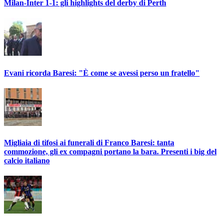
Milan-Inter 1-1: gli highlights del derby di Perth
Evani ricorda Baresi: "È come se avessi perso un fratello"
Migliaia di tifosi ai funerali di Franco Baresi: tanta
commozione, gli ex compagni portano la bara. Presenti i big del
calcio italiano