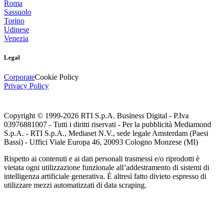
Roma
Sassuolo
Torino
Udinese
Venezia
Legal
Corporate
Cookie Policy
Privacy Policy
Copyright © 1999-
2026
RTI S.p.A. Business Digital - P.Iva
03976881007 - Tutti i diritti riservati - Per la pubblicità Mediamond
S.p.A. - RTI S.p.A., Mediaset N.V., sede legale Amsterdam (Paesi
Bassi) - Uffici Viale Europa 46, 20093 Cologno Monzese (MI)
Rispetto ai contenuti e ai dati personali trasmessi e/o riprodotti è
vietata ogni utilizzazione funzionale all’addestramento di sistemi di
intelligenza artificiale generativa. È altresì fatto divieto espresso di
utilizzare mezzi automatizzati di data scraping.