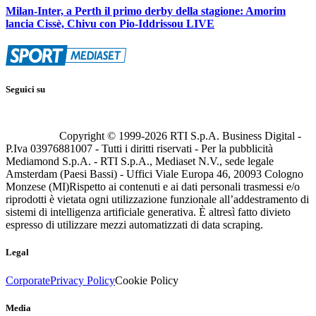
Milan-Inter, a Perth il primo derby della stagione: Amorim
lancia Cissè, Chivu con Pio-Iddrissou LIVE
Seguici su
Copyright © 1999-
2026
RTI S.p.A. Business Digital -
P.Iva 03976881007 - Tutti i diritti riservati - Per la pubblicità
Mediamond S.p.A. - RTI S.p.A., Mediaset N.V., sede legale
Amsterdam (Paesi Bassi) - Uffici Viale Europa 46, 20093 Cologno
Monzese (MI)
Rispetto ai contenuti e ai dati personali trasmessi e/o
riprodotti è vietata ogni utilizzazione funzionale all’addestramento di
sistemi di intelligenza artificiale generativa. È altresì fatto divieto
espresso di utilizzare mezzi automatizzati di data scraping.
Legal
Corporate
Privacy Policy
Cookie Policy
Media