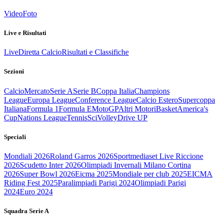
Video
Foto
Live e Risultati
Live
Diretta Calcio
Risultati e Classifiche
Sezioni
Calcio
Mercato
Serie A
Serie B
Coppa Italia
Champions
League
Europa League
Conference League
Calcio Estero
Supercoppa
Italiana
Formula 1
Formula E
MotoGP
Altri Motori
Basket
America's
Cup
Nations League
Tennis
Sci
Volley
Drive UP
Speciali
Mondiali 2026
Roland Garros 2026
Sportmediaset Live Riccione
2026
Scudetto Inter 2026
Olimpiadi Invernali Milano Cortina
2026
Super Bowl 2026
Eicma 2025
Mondiale per club 2025
EICMA
Riding Fest 2025
Paralimpiadi Parigi 2024
Olimpiadi Parigi
2024
Euro 2024
Squadra Serie A