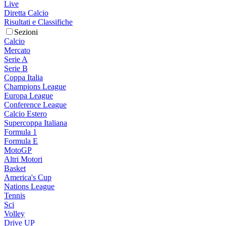
Live
Diretta Calcio
Risultati e Classifiche
Sezioni
Calcio
Mercato
Serie A
Serie B
Coppa Italia
Champions League
Europa League
Conference League
Calcio Estero
Supercoppa Italiana
Formula 1
Formula E
MotoGP
Altri Motori
Basket
America's Cup
Nations League
Tennis
Sci
Volley
Drive UP