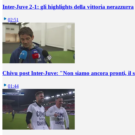
Inter-Juve 2-1: gli highlights della vittoria nerazzurra
02:51
Chivu post Inter-Juve: "Non siamo ancora pronti, il
01:44