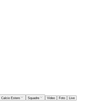
Calcio Estero
Squadre
Video
Foto
Live