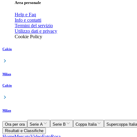
Area personale
Help e Faq
Info e contatti
Termini del servizio
Utilizzo dati e privacy
Cookie Policy
Calcio
Milan
Calcio
Milan
Ora per ora
Serie A
Serie B
Coppa Italia
Supercoppa Itali
Risultati e Classifiche
Home
Mercato
Video
Foto
Rosa