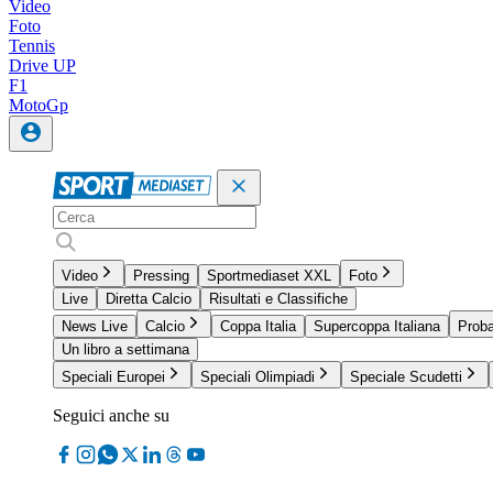
Video
Foto
Tennis
Drive UP
F1
MotoGp
Video
Pressing
Sportmediaset XXL
Foto
Live
Diretta Calcio
Risultati e Classifiche
News Live
Calcio
Coppa Italia
Supercoppa Italiana
Proba
Un libro a settimana
Speciali Europei
Speciali Olimpiadi
Speciale Scudetti
Seguici anche su