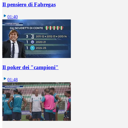
Il pensiero di Fabregas
01:40
Il poker dei "campioni"
01:48