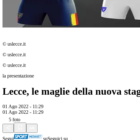
© uslecce.it
© uslecce.it
© uslecce.it
la presentazione
Lecce, le maglie della nuova sta
01 Ago 2022 - 11:29
01 Ago 2022 - 11:29
5
foto
Segui
su
Seguici su