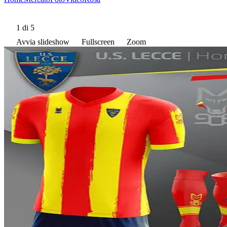
1
di 5
Avvia slideshow
Fullscreen
Zoom