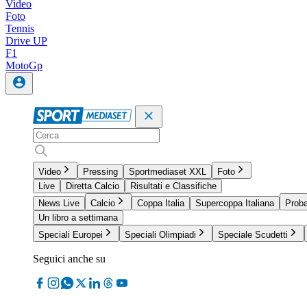
Video
Foto
Tennis
Drive UP
F1
MotoGp
Video
Pressing
Sportmediaset XXL
Foto
Live
Diretta Calcio
Risultati e Classifiche
News Live
Calcio
Coppa Italia
Supercoppa Italiana
Proba
Un libro a settimana
Speciali Europei
Speciali Olimpiadi
Speciale Scudetti
Seguici anche su