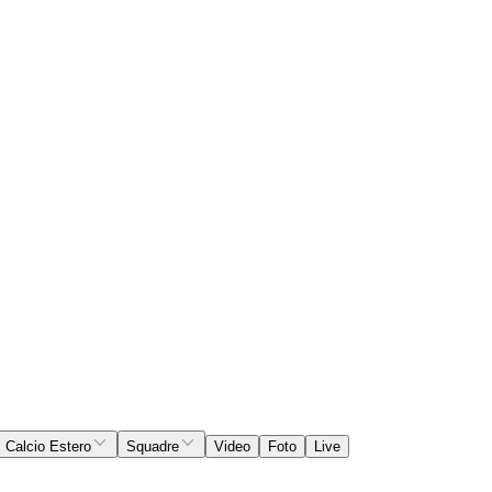
Calcio Estero
Squadre
Video
Foto
Live