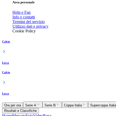
Area personale
Help e Faq
Info e contatti
Termini del servizio
Utilizzo dati e privacy
Cookie Policy
Calcio
Lecce
Calcio
Lecce
Ora per ora
Serie A
Serie B
Coppa Italia
Supercoppa Itali
Risultati e Classifiche
Home
Mercato
Foto
Video
Rosa