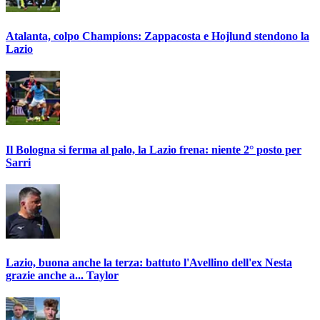
Atalanta, colpo Champions: Zappacosta e Hojlund stendono la
Lazio
Il Bologna si ferma al palo, la Lazio frena: niente 2° posto per
Sarri
Lazio, buona anche la terza: battuto l'Avellino dell'ex Nesta
grazie anche a... Taylor