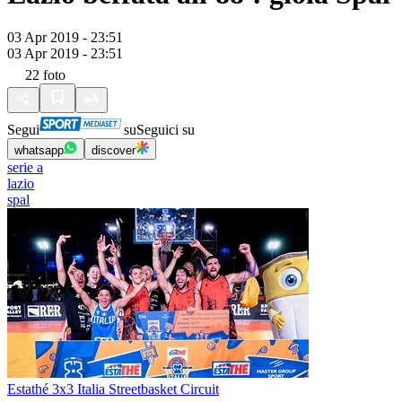
03 Apr 2019 - 23:51
03 Apr 2019 - 23:51
22
foto
Segui
su
Seguici su
whatsapp
discover
serie a
lazio
spal
Estathé 3x3 Italia Streetbasket Circuit