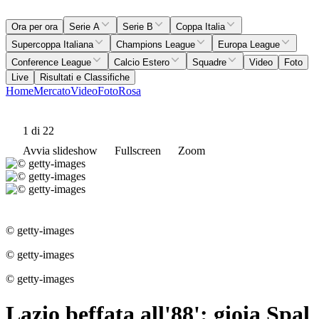
Ora per ora
Serie A
Serie B
Coppa Italia
Supercoppa Italiana
Champions League
Europa League
Conference League
Calcio Estero
Squadre
Video
Foto
Live
Risultati e Classifiche
Home
Mercato
Video
Foto
Rosa
1
di 22
Avvia slideshow
Fullscreen
Zoom
© getty-images
© getty-images
© getty-images
Lazio beffata all'88': gioia Spal