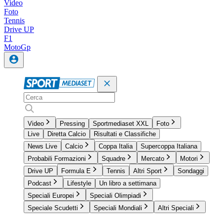
Video
Foto
Tennis
Drive UP
F1
MotoGp
Video
Pressing
Sportmediaset XXL
Foto
Live
Diretta Calcio
Risultati e Classifiche
News Live
Calcio
Coppa Italia
Supercoppa Italiana
Probabili Formazioni
Squadre
Mercato
Motori
Drive UP
Formula E
Tennis
Altri Sport
Sondaggi
Podcast
Lifestyle
Un libro a settimana
Speciali Europei
Speciali Olimpiadi
Speciale Scudetti
Speciali Mondiali
Altri Speciali