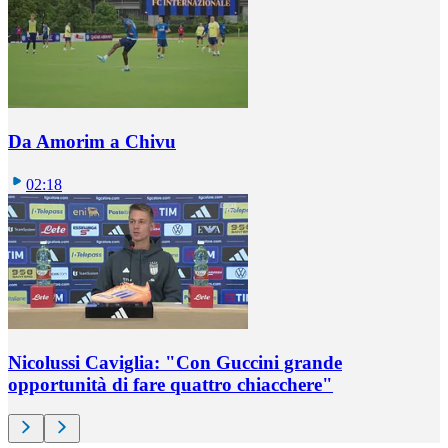
Da Amorim a Chivu
02:18
Nicolussi Caviglia: "Con Guccini grande
opportunità di fare quattro chiacchere"