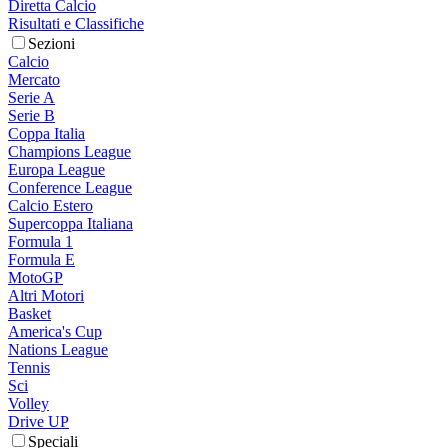
Diretta Calcio
Risultati e Classifiche
Sezioni
Calcio
Mercato
Serie A
Serie B
Coppa Italia
Champions League
Europa League
Conference League
Calcio Estero
Supercoppa Italiana
Formula 1
Formula E
MotoGP
Altri Motori
Basket
America's Cup
Nations League
Tennis
Sci
Volley
Drive UP
Speciali