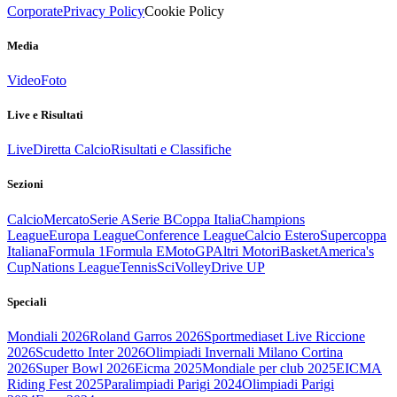
Corporate
Privacy Policy
Cookie Policy
Media
Video
Foto
Live e Risultati
Live
Diretta Calcio
Risultati e Classifiche
Sezioni
Calcio
Mercato
Serie A
Serie B
Coppa Italia
Champions
League
Europa League
Conference League
Calcio Estero
Supercoppa
Italiana
Formula 1
Formula E
MotoGP
Altri Motori
Basket
America's
Cup
Nations League
Tennis
Sci
Volley
Drive UP
Speciali
Mondiali 2026
Roland Garros 2026
Sportmediaset Live Riccione
2026
Scudetto Inter 2026
Olimpiadi Invernali Milano Cortina
2026
Super Bowl 2026
Eicma 2025
Mondiale per club 2025
EICMA
Riding Fest 2025
Paralimpiadi Parigi 2024
Olimpiadi Parigi