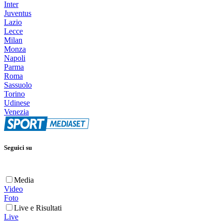
Inter
Juventus
Lazio
Lecce
Milan
Monza
Napoli
Parma
Roma
Sassuolo
Torino
Udinese
Venezia
Seguici su
Media
Video
Foto
Live e Risultati
Live