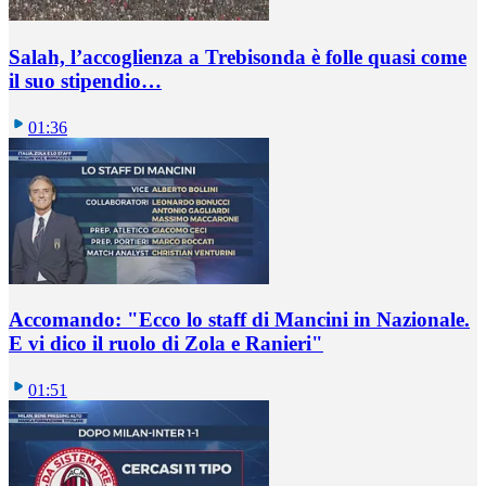
Salah, l’accoglienza a Trebisonda è folle quasi come
il suo stipendio…
01:36
Accomando: "Ecco lo staff di Mancini in Nazionale.
E vi dico il ruolo di Zola e Ranieri"
01:51