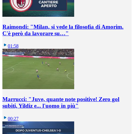
Raimondi: "Milan, si vede la filosofia di Amorim.
C'è però da lavorare su…"
01:58
Marrucci: "Juve, quante note positive! Zero gol
subiti, Yildiz e... l'uomo in più"
00:27