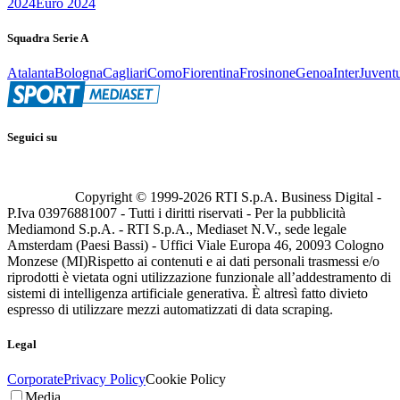
2024
Euro 2024
Squadra Serie A
Atalanta
Bologna
Cagliari
Como
Fiorentina
Frosinone
Genoa
Inter
Juvent
Seguici su
Copyright © 1999-
2026
RTI S.p.A. Business Digital -
P.Iva 03976881007 - Tutti i diritti riservati - Per la pubblicità
Mediamond S.p.A. - RTI S.p.A., Mediaset N.V., sede legale
Amsterdam (Paesi Bassi) - Uffici Viale Europa 46, 20093 Cologno
Monzese (MI)
Rispetto ai contenuti e ai dati personali trasmessi e/o
riprodotti è vietata ogni utilizzazione funzionale all’addestramento di
sistemi di intelligenza artificiale generativa. È altresì fatto divieto
espresso di utilizzare mezzi automatizzati di data scraping.
Legal
Corporate
Privacy Policy
Cookie Policy
Media