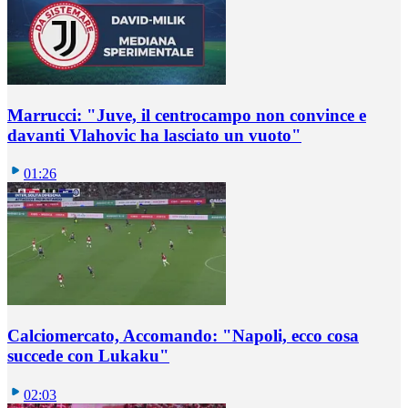
Marrucci: "Juve, il centrocampo non convince e
davanti Vlahovic ha lasciato un vuoto"
01:26
Calciomercato, Accomando: "Napoli, ecco cosa
succede con Lukaku"
02:03