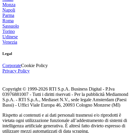
Monza
Napoli
Parma
Roma
Sassuolo
Torino
Udinese
Venezia
Legal
Corporate
Cookie Policy
Privacy Policy
Copyright © 1999-
2026
RTI S.p.A. Business Digital - P.Iva
03976881007 - Tutti i diritti riservati - Per la pubblicità Mediamond
S.p.A. - RTI S.p.A., Mediaset N.V., sede legale Amsterdam (Paesi
Bassi) - Uffici Viale Europa 46, 20093 Cologno Monzese (MI)
Rispetto ai contenuti e ai dati personali trasmessi e/o riprodotti è
vietata ogni utilizzazione funzionale all’addestramento di sistemi di
intelligenza artificiale generativa. È altresì fatto divieto espresso di
utilizzare mezzi automatizzati di data scraping.