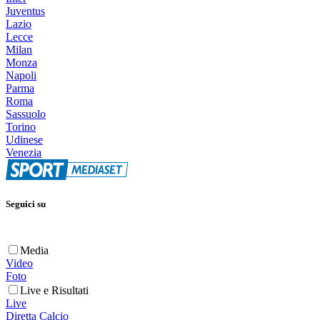
Juventus
Lazio
Lecce
Milan
Monza
Napoli
Parma
Roma
Sassuolo
Torino
Udinese
Venezia
Seguici su
Media
Video
Foto
Live e Risultati
Live
Diretta Calcio