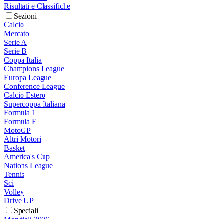
Risultati e Classifiche
Sezioni
Calcio
Mercato
Serie A
Serie B
Coppa Italia
Champions League
Europa League
Conference League
Calcio Estero
Supercoppa Italiana
Formula 1
Formula E
MotoGP
Altri Motori
Basket
America's Cup
Nations League
Tennis
Sci
Volley
Drive UP
Speciali