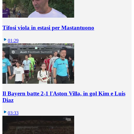
Tifosi viola in estasi per Mastantuono
01:29
Il Bayern batte 2-1 l'Aston Villa, in gol Kim e Luis
Diaz
03:33