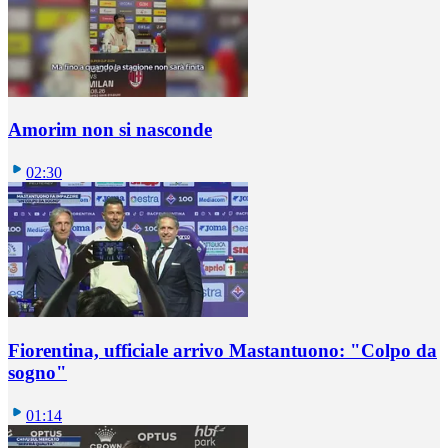
Amorim non si nasconde
02:30
Fiorentina, ufficiale arrivo Mastantuono: "Colpo da
sogno"
01:14