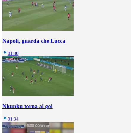
Napoli, guarda che Lucca
01:30
Nkunku torna al gol
01:34