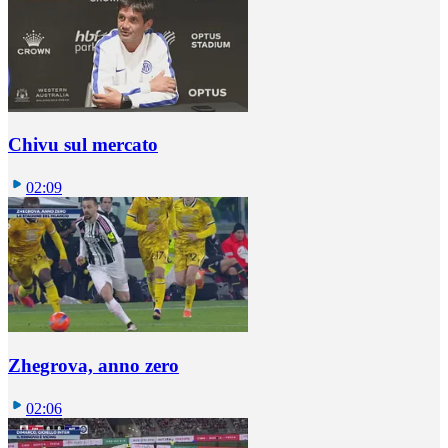
Chivu sul mercato
02:09
Zhegrova, anno zero
02:06