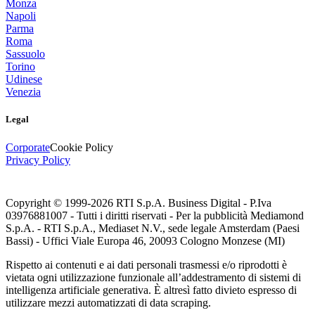
Monza
Napoli
Parma
Roma
Sassuolo
Torino
Udinese
Venezia
Legal
Corporate
Cookie Policy
Privacy Policy
Copyright © 1999-
2026
RTI S.p.A. Business Digital - P.Iva
03976881007 - Tutti i diritti riservati - Per la pubblicità Mediamond
S.p.A. - RTI S.p.A., Mediaset N.V., sede legale Amsterdam (Paesi
Bassi) - Uffici Viale Europa 46, 20093 Cologno Monzese (MI)
Rispetto ai contenuti e ai dati personali trasmessi e/o riprodotti è
vietata ogni utilizzazione funzionale all’addestramento di sistemi di
intelligenza artificiale generativa. È altresì fatto divieto espresso di
utilizzare mezzi automatizzati di data scraping.