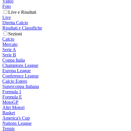
Video
Foto
Live e Risultati
Live
Diretta Calcio
Risultati e Classifiche
Sezioni
Calcio
Mercato
Serie A
Serie B
Coppa Italia
Champions League
Europa League
Conference League
Calcio Estero
Supercoppa Italiana
Formula 1
Formula E
MotoGP
Altri Motori
Basket
America's Cup
Nations League
Tennis