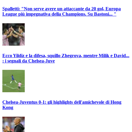
Spalletti: "Non serve avere un attaccante da 20 gol, Europa
League più impegnativa della Champions. Su Bastoni... "
Ecco Yildiz e la difesa, squillo Zhegrova, mentre Milik e David...
: i segnali da Chelsea-Juve
Chelsea-Juventus 0-1: gli highlights dell'amichevole di Hong
Kong