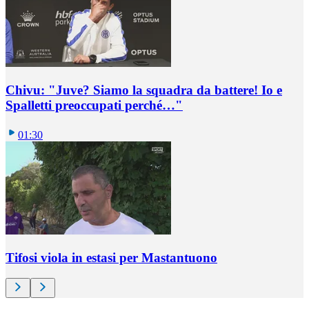
Chivu: "Juve? Siamo la squadra da battere! Io e
Spalletti preoccupati perché…"
01:30
Tifosi viola in estasi per Mastantuono