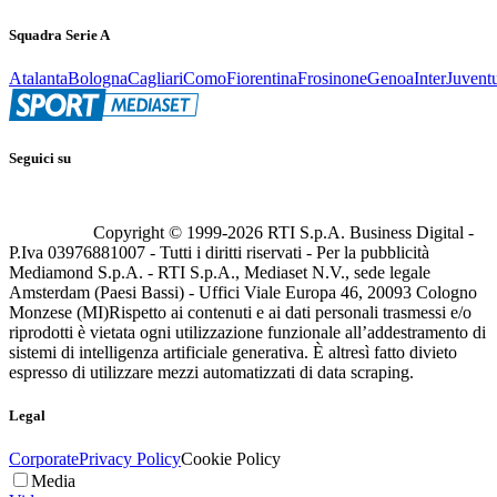
Squadra Serie A
Atalanta
Bologna
Cagliari
Como
Fiorentina
Frosinone
Genoa
Inter
Juvent
Seguici su
Copyright © 1999-
2026
RTI S.p.A. Business Digital -
P.Iva 03976881007 - Tutti i diritti riservati - Per la pubblicità
Mediamond S.p.A. - RTI S.p.A., Mediaset N.V., sede legale
Amsterdam (Paesi Bassi) - Uffici Viale Europa 46, 20093 Cologno
Monzese (MI)
Rispetto ai contenuti e ai dati personali trasmessi e/o
riprodotti è vietata ogni utilizzazione funzionale all’addestramento di
sistemi di intelligenza artificiale generativa. È altresì fatto divieto
espresso di utilizzare mezzi automatizzati di data scraping.
Legal
Corporate
Privacy Policy
Cookie Policy
Media