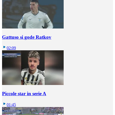
Gattuso si gode Ratkov
02:09
Piccole star in serie A
01:45