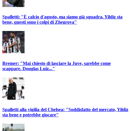
Spalletti: "È calcio d'agosto, ma siamo già squadra. Yildiz sta
bene, questi sono i colpi di Zhegrova"
Bremer: "Mai chiesto di lasciare la Juve, sarebbe come
scappare. Douglas Luiz..."
Spalletti alla vigilia del Chelsea: "Soddisfatto del mercato, Yildiz
sta bene e potrebbe giocare"