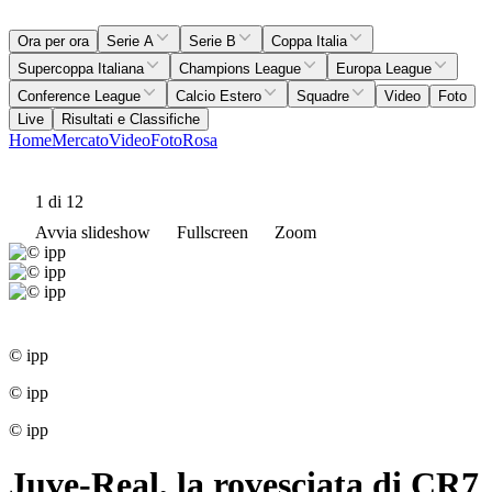
Ora per ora
Serie A
Serie B
Coppa Italia
Supercoppa Italiana
Champions League
Europa League
Conference League
Calcio Estero
Squadre
Video
Foto
Live
Risultati e Classifiche
Home
Mercato
Video
Foto
Rosa
1
di 12
Avvia slideshow
Fullscreen
Zoom
© ipp
© ipp
© ipp
Juve-Real, la rovesciata di CR7