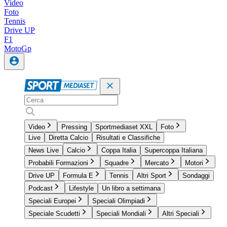
Video
Foto
Tennis
Drive UP
F1
MotoGp
Video
Pressing
Sportmediaset XXL
Foto
Live
Diretta Calcio
Risultati e Classifiche
News Live
Calcio
Coppa Italia
Supercoppa Italiana
Probabili Formazioni
Squadre
Mercato
Motori
Drive UP
Formula E
Tennis
Altri Sport
Sondaggi
Podcast
Lifestyle
Un libro a settimana
Speciali Europei
Speciali Olimpiadi
Speciale Scudetti
Speciali Mondiali
Altri Speciali