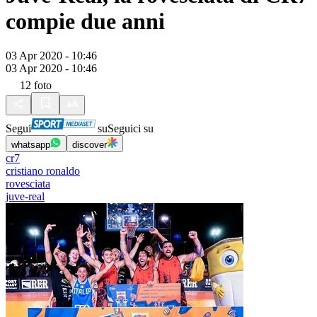
compie due anni
03 Apr 2020 - 10:46
03 Apr 2020 - 10:46
12
foto
Segui
su
Seguici su
whatsapp
discover
cr7
cristiano ronaldo
rovesciata
juve-real