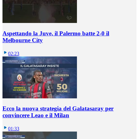
Aspettando la Juve, il Palermo batte 2-0 il
Melbourne City
02:23
Ecco la nuova strategia del Galatasaray per
convincere Leao e il Milan
01:33