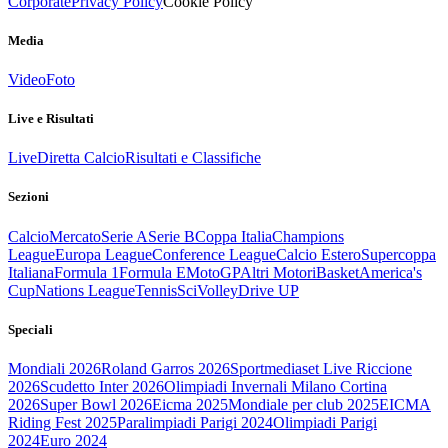
Corporate
Privacy Policy
Cookie Policy
Media
Video
Foto
Live e Risultati
Live
Diretta Calcio
Risultati e Classifiche
Sezioni
Calcio
Mercato
Serie A
Serie B
Coppa Italia
Champions
League
Europa League
Conference League
Calcio Estero
Supercoppa
Italiana
Formula 1
Formula E
MotoGP
Altri Motori
Basket
America's
Cup
Nations League
Tennis
Sci
Volley
Drive UP
Speciali
Mondiali 2026
Roland Garros 2026
Sportmediaset Live Riccione
2026
Scudetto Inter 2026
Olimpiadi Invernali Milano Cortina
2026
Super Bowl 2026
Eicma 2025
Mondiale per club 2025
EICMA
Riding Fest 2025
Paralimpiadi Parigi 2024
Olimpiadi Parigi
2024
Euro 2024