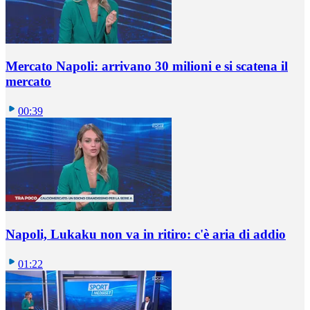
Mercato Napoli: arrivano 30 milioni e si scatena il
mercato
00:39
Napoli, Lukaku non va in ritiro: c'è aria di addio
01:22