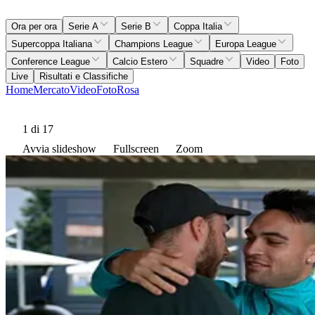
Ora per ora
Serie A
Serie B
Coppa Italia
Supercoppa Italiana
Champions League
Europa League
Conference League
Calcio Estero
Squadre
Video
Foto
Live
Risultati e Classifiche
Home
Mercato
Video
Foto
Rosa
1
di 17
Avvia slideshow
Fullscreen
Zoom