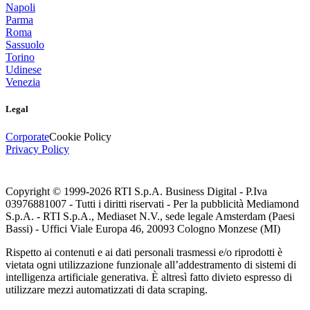
Napoli
Parma
Roma
Sassuolo
Torino
Udinese
Venezia
Legal
Corporate
Cookie Policy
Privacy Policy
Copyright © 1999-
2026
RTI S.p.A. Business Digital - P.Iva
03976881007 - Tutti i diritti riservati - Per la pubblicità Mediamond
S.p.A. - RTI S.p.A., Mediaset N.V., sede legale Amsterdam (Paesi
Bassi) - Uffici Viale Europa 46, 20093 Cologno Monzese (MI)
Rispetto ai contenuti e ai dati personali trasmessi e/o riprodotti è
vietata ogni utilizzazione funzionale all’addestramento di sistemi di
intelligenza artificiale generativa. È altresì fatto divieto espresso di
utilizzare mezzi automatizzati di data scraping.