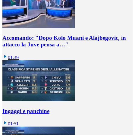
Accomando: "Dopo Kolo Muani e Alajbegovic, in
attacco la Juve pensa a…"
01:39
Ingaggi e panchine
01:51