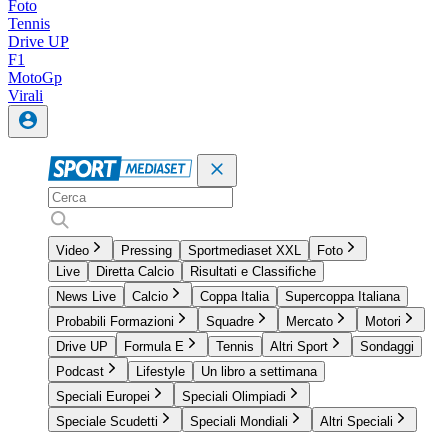
Foto
Tennis
Drive UP
F1
MotoGp
Virali
Video
Pressing
Sportmediaset XXL
Foto
Live
Diretta Calcio
Risultati e Classifiche
News Live
Calcio
Coppa Italia
Supercoppa Italiana
Probabili Formazioni
Squadre
Mercato
Motori
Drive UP
Formula E
Tennis
Altri Sport
Sondaggi
Podcast
Lifestyle
Un libro a settimana
Speciali Europei
Speciali Olimpiadi
Speciale Scudetti
Speciali Mondiali
Altri Speciali