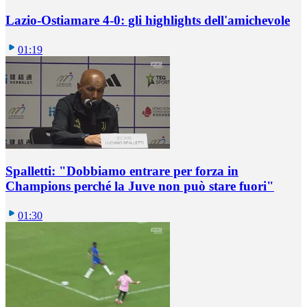
Lazio-Ostiamare 4-0: gli highlights dell'amichevole
01:19
Spalletti: "Dobbiamo entrare per forza in
Champions perché la Juve non può stare fuori"
01:30