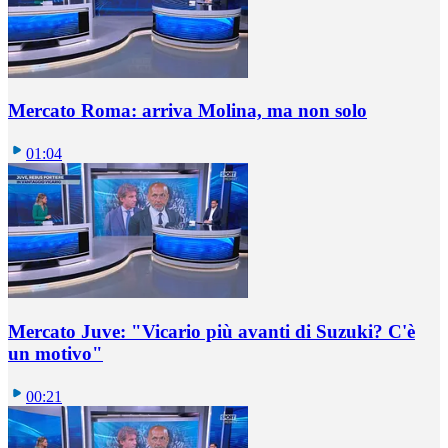
Mercato Roma: arriva Molina, ma non solo
01:04
Mercato Juve: "Vicario più avanti di Suzuki? C'è
un motivo"
00:21