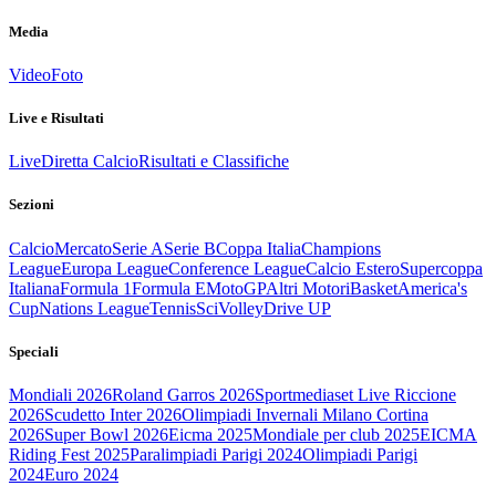
Media
Video
Foto
Live e Risultati
Live
Diretta Calcio
Risultati e Classifiche
Sezioni
Calcio
Mercato
Serie A
Serie B
Coppa Italia
Champions
League
Europa League
Conference League
Calcio Estero
Supercoppa
Italiana
Formula 1
Formula E
MotoGP
Altri Motori
Basket
America's
Cup
Nations League
Tennis
Sci
Volley
Drive UP
Speciali
Mondiali 2026
Roland Garros 2026
Sportmediaset Live Riccione
2026
Scudetto Inter 2026
Olimpiadi Invernali Milano Cortina
2026
Super Bowl 2026
Eicma 2025
Mondiale per club 2025
EICMA
Riding Fest 2025
Paralimpiadi Parigi 2024
Olimpiadi Parigi
2024
Euro 2024