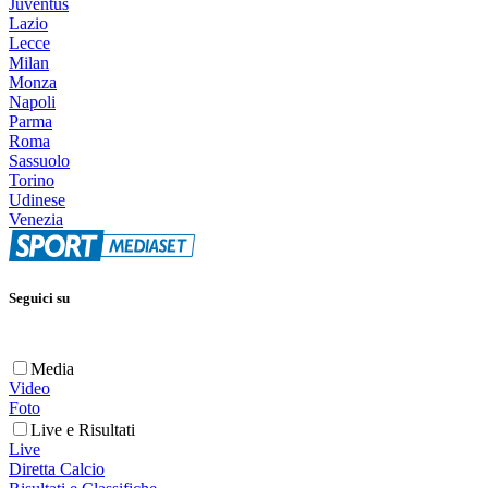
Juventus
Lazio
Lecce
Milan
Monza
Napoli
Parma
Roma
Sassuolo
Torino
Udinese
Venezia
Seguici su
Media
Video
Foto
Live e Risultati
Live
Diretta Calcio