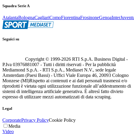
Squadra Serie A
Atalanta
Bologna
Cagliari
Como
Fiorentina
Frosinone
Genoa
Inter
Juvent
Seguici su
Copyright © 1999-
2026
RTI S.p.A. Business Digital -
P.Iva 03976881007 - Tutti i diritti riservati - Per la pubblicità
Mediamond S.p.A. - RTI S.p.A., Mediaset N.V., sede legale
Amsterdam (Paesi Bassi) - Uffici Viale Europa 46, 20093 Cologno
Monzese (MI)
Rispetto ai contenuti e ai dati personali trasmessi e/o
riprodotti è vietata ogni utilizzazione funzionale all’addestramento di
sistemi di intelligenza artificiale generativa. È altresì fatto divieto
espresso di utilizzare mezzi automatizzati di data scraping.
Legal
Corporate
Privacy Policy
Cookie Policy
Media
Video