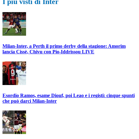
I più visti di Inter
Milan-Inter, a Perth il primo derby della stagione: Amorim
lancia Cissè, Chivu con Pio-Iddrissou LIVE
Esordio Ramos, esame Diouf, poi Leao e i registi: cinque spunti
che può darci Milan-Inter