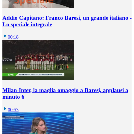
Addio Capitano: Franco Baresi, un grande italiano -
Lo speciale integrale
00:18
Milan-Inter, la maglia omaggio a Baresi, applausi a
minuto 6
00:53