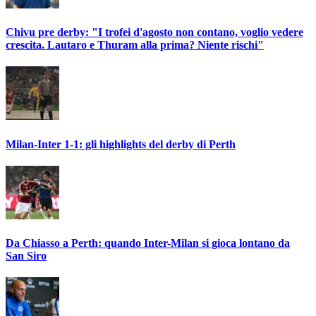
Chivu pre derby: "I trofei d'agosto non contano, voglio vedere
crescita. Lautaro e Thuram alla prima? Niente rischi"
Milan-Inter 1-1: gli highlights del derby di Perth
Da Chiasso a Perth: quando Inter-Milan si gioca lontano da
San Siro