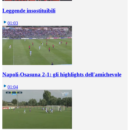
Leggende insostituibili
01:03
Napoli-Osasuna 2-1: gli highlights dell'amichevole
01:04