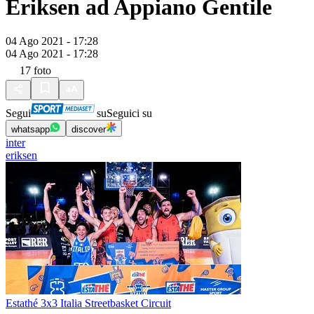
Eriksen ad Appiano Gentile
04 Ago 2021 - 17:28
04 Ago 2021 - 17:28
17
foto
Segui
su
Seguici su
whatsapp
discover
inter
eriksen
Estathé 3x3 Italia Streetbasket Circuit