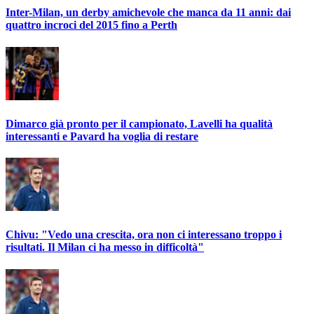
Inter-Milan, un derby amichevole che manca da 11 anni: dai
quattro incroci del 2015 fino a Perth
Dimarco già pronto per il campionato, Lavelli ha qualità
interessanti e Pavard ha voglia di restare
Chivu: "Vedo una crescita, ora non ci interessano troppo i
risultati. Il Milan ci ha messo in difficoltà"