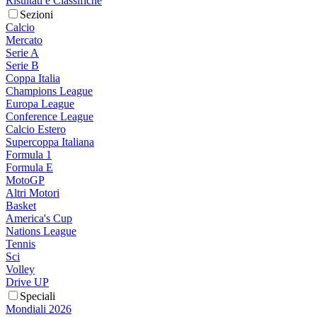
Risultati e Classifiche
Sezioni
Calcio
Mercato
Serie A
Serie B
Coppa Italia
Champions League
Europa League
Conference League
Calcio Estero
Supercoppa Italiana
Formula 1
Formula E
MotoGP
Altri Motori
Basket
America's Cup
Nations League
Tennis
Sci
Volley
Drive UP
Speciali
Mondiali 2026