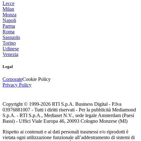
Lecce
Milan
Monza
Napoli
Parma
Roma
Sassuolo
Torino
Udinese
Venezia
Legal
Corporate
Cookie Policy
Privacy Policy
Copyright © 1999-
2026
RTI S.p.A. Business Digital - P.Iva
03976881007 - Tutti i diritti riservati - Per la pubblicità Mediamond
S.p.A. - RTI S.p.A., Mediaset N.V., sede legale Amsterdam (Paesi
Bassi) - Uffici Viale Europa 46, 20093 Cologno Monzese (MI)
Rispetto ai contenuti e ai dati personali trasmessi e/o riprodotti è
vietata ogni utilizzazione funzionale all’addestramento di sistemi di