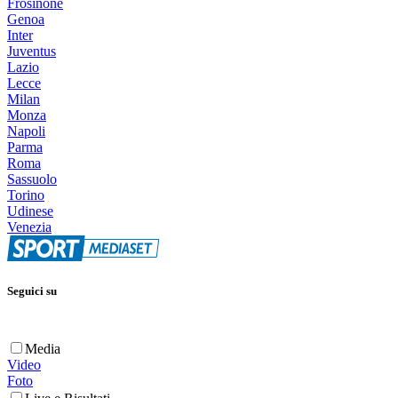
Frosinone
Genoa
Inter
Juventus
Lazio
Lecce
Milan
Monza
Napoli
Parma
Roma
Sassuolo
Torino
Udinese
Venezia
Seguici su
Media
Video
Foto