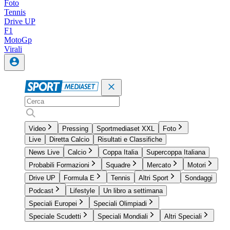
Foto
Tennis
Drive UP
F1
MotoGp
Virali
Video
Pressing
Sportmediaset XXL
Foto
Live
Diretta Calcio
Risultati e Classifiche
News Live
Calcio
Coppa Italia
Supercoppa Italiana
Probabili Formazioni
Squadre
Mercato
Motori
Drive UP
Formula E
Tennis
Altri Sport
Sondaggi
Podcast
Lifestyle
Un libro a settimana
Speciali Europei
Speciali Olimpiadi
Speciale Scudetti
Speciali Mondiali
Altri Speciali