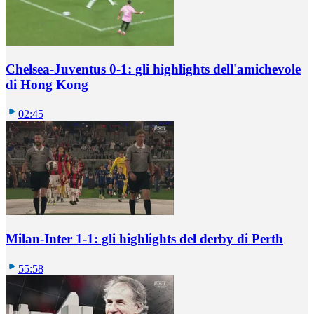
Chelsea-Juventus 0-1: gli highlights dell'amichevole
di Hong Kong
02:45
Milan-Inter 1-1: gli highlights del derby di Perth
55:58