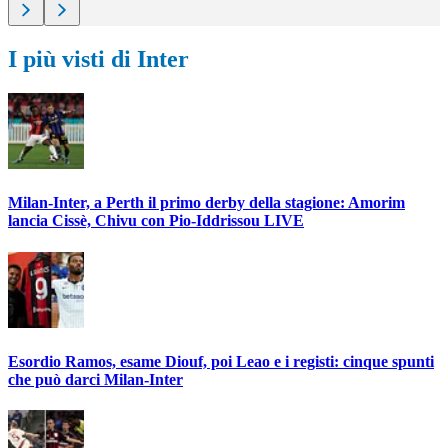
I più visti di Inter
Milan-Inter, a Perth il primo derby della stagione: Amorim
lancia Cissè, Chivu con Pio-Iddrissou LIVE
Esordio Ramos, esame Diouf, poi Leao e i registi: cinque spunti
che può darci Milan-Inter