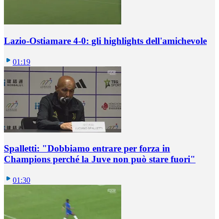
Lazio-Ostiamare 4-0: gli highlights dell'amichevole
01:19
Spalletti: "Dobbiamo entrare per forza in
Champions perché la Juve non può stare fuori"
01:30