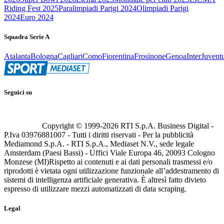
Riding Fest 2025
Paralimpiadi Parigi 2024
Olimpiadi Parigi
2024
Euro 2024
Squadra Serie A
Atalanta
Bologna
Cagliari
Como
Fiorentina
Frosinone
Genoa
Inter
Juvent
Seguici su
Copyright © 1999-
2026
RTI S.p.A. Business Digital -
P.Iva 03976881007 - Tutti i diritti riservati - Per la pubblicità
Mediamond S.p.A. - RTI S.p.A., Mediaset N.V., sede legale
Amsterdam (Paesi Bassi) - Uffici Viale Europa 46, 20093 Cologno
Monzese (MI)
Rispetto ai contenuti e ai dati personali trasmessi e/o
riprodotti è vietata ogni utilizzazione funzionale all’addestramento di
sistemi di intelligenza artificiale generativa. È altresì fatto divieto
espresso di utilizzare mezzi automatizzati di data scraping.
Legal