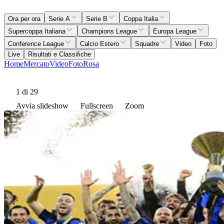
Ora per ora
Serie A
Serie B
Coppa Italia
Supercoppa Italiana
Champions League
Europa League
Conference League
Calcio Estero
Squadre
Video
Foto
Live
Risultati e Classifiche
Home
Mercato
Video
Foto
Rosa
1
di 29
Avvia slideshow
Fullscreen
Zoom