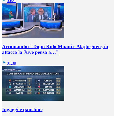
00:21
Accomando: "Dopo Kolo Muani e Alajbegovic, in
attacco la Juve pensa a…"
01:39
Ingaggi e panchine