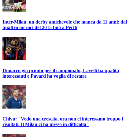
Inter-Milan, un derby amichevole che manca da 11 anni: dai
quattro incroci del 2015 fino a Perth
Dimarco già pronto per il campionato, Lavelli ha qualità
interessanti e Pavard ha voglia di restare
Chivu: "Vedo una crescita, ora non ci interessano troppo i
risultati. Il Milan ci ha messo in difficoltà"