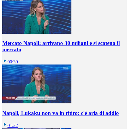
Mercato Napoli: arrivano 30 milioni e si scatena il
mercato
00:39
Napoli, Lukaku non va in ritiro: c'è aria di addio
01:22