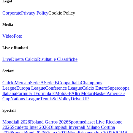
Legal
Corporate
Privacy Policy
Cookie Policy
Media
Video
Foto
Live e Risultati
Live
Diretta Calcio
Risultati e Classifiche
Sezioni
Calcio
Mercato
Serie A
Serie B
Coppa Italia
Champions
League
Europa League
Conference League
Calcio Estero
Supercoppa
Italiana
Formula 1
Formula E
MotoGP
Altri Motori
Basket
America's
Cup
Nations League
Tennis
Sci
Volley
Drive UP
Speciali
Mondiali 2026
Roland Garros 2026
Sportmediaset Live Riccione
2026
Scudetto Inter 2026
Olimpiadi Invernali Milano Cortina
2026
Super Bowl 2026
Eicma 2025
Mondiale per club 2025
EICMA