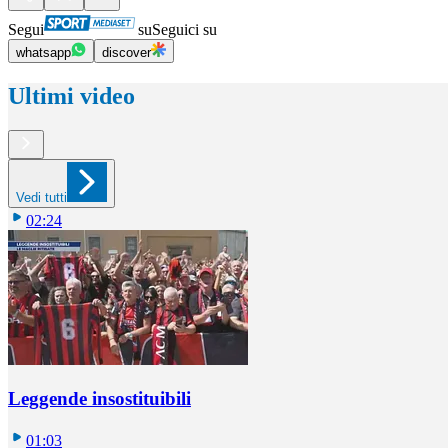
Segui
su
Seguici su
whatsapp
discover
Ultimi video
Vedi tutti
02:24
Leggende insostituibili
01:03