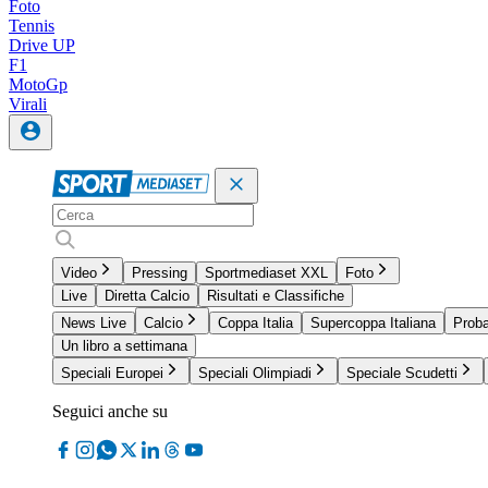
Foto
Tennis
Drive UP
F1
MotoGp
Virali
Video
Pressing
Sportmediaset XXL
Foto
Live
Diretta Calcio
Risultati e Classifiche
News Live
Calcio
Coppa Italia
Supercoppa Italiana
Proba
Un libro a settimana
Speciali Europei
Speciali Olimpiadi
Speciale Scudetti
Seguici anche su