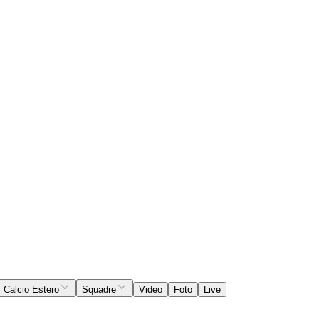
Calcio Estero
Squadre
Video
Foto
Live