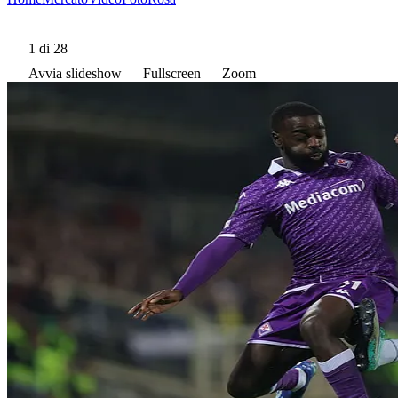
1
di 28
Avvia slideshow
Fullscreen
Zoom