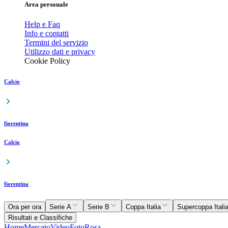
Area personale
Help e Faq
Info e contatti
Termini del servizio
Utilizzo dati e privacy
Cookie Policy
Calcio
fiorentina
Calcio
fiorentina
Ora per ora
Serie A
Serie B
Coppa Italia
Supercoppa Itali
Risultati e Classifiche
Home
Mercato
Video
Foto
Rosa