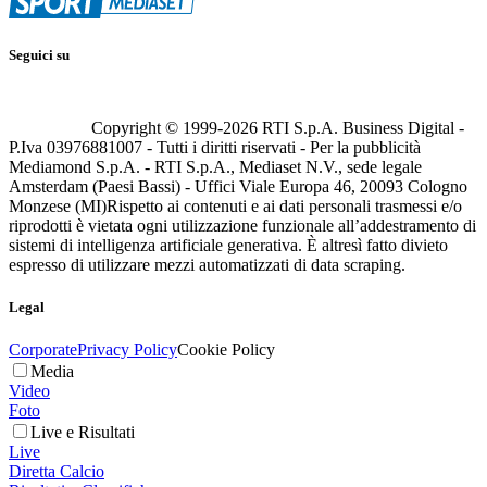
Seguici su
Copyright © 1999-
2026
RTI S.p.A. Business Digital -
P.Iva 03976881007 - Tutti i diritti riservati - Per la pubblicità
Mediamond S.p.A. - RTI S.p.A., Mediaset N.V., sede legale
Amsterdam (Paesi Bassi) - Uffici Viale Europa 46, 20093 Cologno
Monzese (MI)
Rispetto ai contenuti e ai dati personali trasmessi e/o
riprodotti è vietata ogni utilizzazione funzionale all’addestramento di
sistemi di intelligenza artificiale generativa. È altresì fatto divieto
espresso di utilizzare mezzi automatizzati di data scraping.
Legal
Corporate
Privacy Policy
Cookie Policy
Media
Video
Foto
Live e Risultati
Live
Diretta Calcio