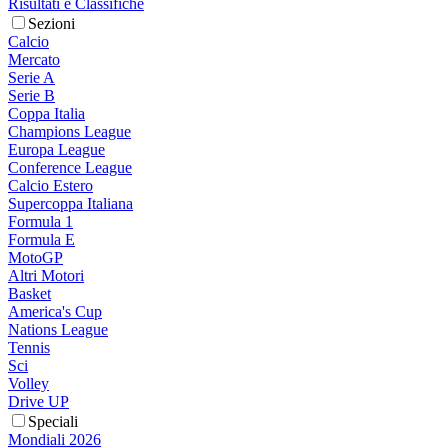
Risultati e Classifiche
Sezioni
Calcio
Mercato
Serie A
Serie B
Coppa Italia
Champions League
Europa League
Conference League
Calcio Estero
Supercoppa Italiana
Formula 1
Formula E
MotoGP
Altri Motori
Basket
America's Cup
Nations League
Tennis
Sci
Volley
Drive UP
Speciali
Mondiali 2026