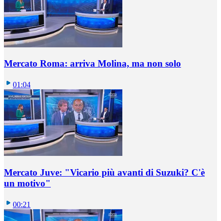
Mercato Roma: arriva Molina, ma non solo
01:04
Mercato Juve: "Vicario più avanti di Suzuki? C'è
un motivo"
00:21