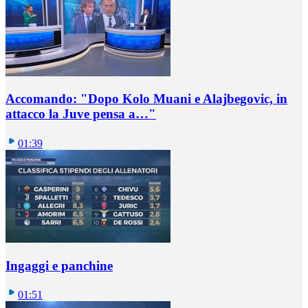
Accomando: "Dopo Kolo Muani e Alajbegovic, in
attacco la Juve pensa a…"
01:39
Ingaggi e panchine
01:51