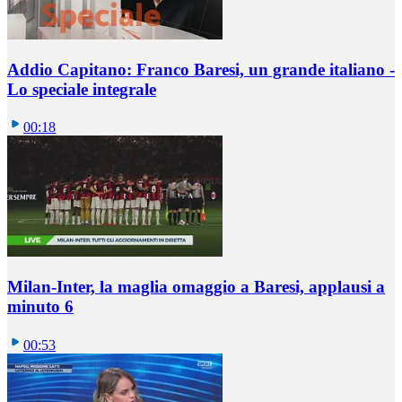
Addio Capitano: Franco Baresi, un grande italiano -
Lo speciale integrale
00:18
Milan-Inter, la maglia omaggio a Baresi, applausi a
minuto 6
00:53