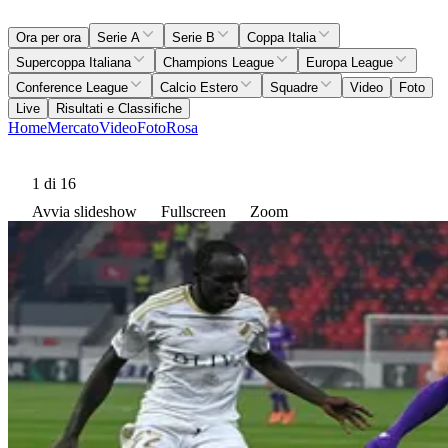
Ora per ora
Serie A
Serie B
Coppa Italia
Supercoppa Italiana
Champions League
Europa League
Conference League
Calcio Estero
Squadre
Video
Foto
Live
Risultati e Classifiche
Home
Mercato
Video
Foto
Rosa
1
di 16
Avvia slideshow
Fullscreen
Zoom