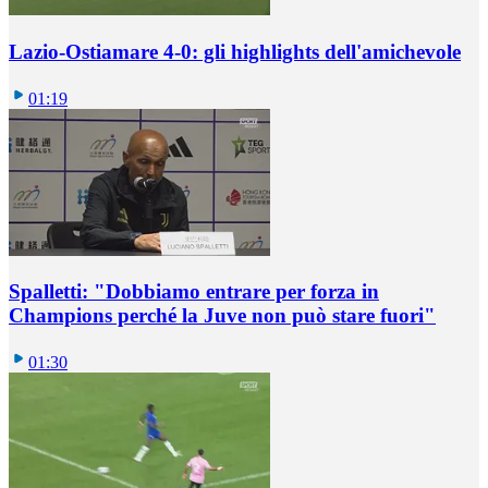
Lazio-Ostiamare 4-0: gli highlights dell'amichevole
01:19
Spalletti: "Dobbiamo entrare per forza in
Champions perché la Juve non può stare fuori"
01:30