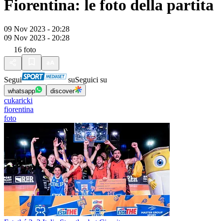
Fiorentina: le foto della partita
09 Nov 2023 - 20:28
09 Nov 2023 - 20:28
16
foto
Segui
su
Seguici su
whatsapp
discover
cukaricki
fiorentina
foto