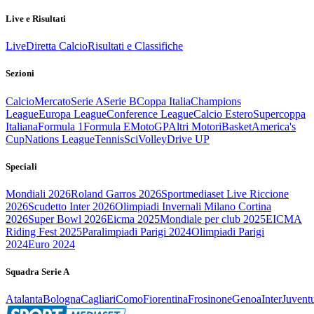
Live e Risultati
Live
Diretta Calcio
Risultati e Classifiche
Sezioni
Calcio
Mercato
Serie A
Serie B
Coppa Italia
Champions
League
Europa League
Conference League
Calcio Estero
Supercoppa
Italiana
Formula 1
Formula E
MotoGP
Altri Motori
Basket
America's
Cup
Nations League
Tennis
Sci
Volley
Drive UP
Speciali
Mondiali 2026
Roland Garros 2026
Sportmediaset Live Riccione
2026
Scudetto Inter 2026
Olimpiadi Invernali Milano Cortina
2026
Super Bowl 2026
Eicma 2025
Mondiale per club 2025
EICMA
Riding Fest 2025
Paralimpiadi Parigi 2024
Olimpiadi Parigi
2024
Euro 2024
Squadra Serie A
Atalanta
Bologna
Cagliari
Como
Fiorentina
Frosinone
Genoa
Inter
Juvent