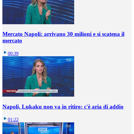
Mercato Napoli: arrivano 30 milioni e si scatena il
mercato
00:39
Napoli, Lukaku non va in ritiro: c'è aria di addio
01:22