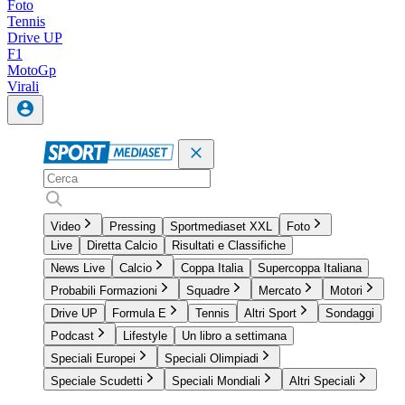
Foto
Tennis
Drive UP
F1
MotoGp
Virali
Video
Pressing
Sportmediaset XXL
Foto
Live
Diretta Calcio
Risultati e Classifiche
News Live
Calcio
Coppa Italia
Supercoppa Italiana
Probabili Formazioni
Squadre
Mercato
Motori
Drive UP
Formula E
Tennis
Altri Sport
Sondaggi
Podcast
Lifestyle
Un libro a settimana
Speciali Europei
Speciali Olimpiadi
Speciale Scudetti
Speciali Mondiali
Altri Speciali