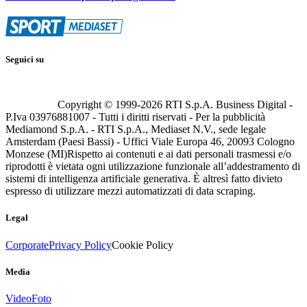
Seguici su
Copyright © 1999-
2026
RTI S.p.A. Business Digital -
P.Iva 03976881007 - Tutti i diritti riservati - Per la pubblicità
Mediamond S.p.A. - RTI S.p.A., Mediaset N.V., sede legale
Amsterdam (Paesi Bassi) - Uffici Viale Europa 46, 20093 Cologno
Monzese (MI)
Rispetto ai contenuti e ai dati personali trasmessi e/o
riprodotti è vietata ogni utilizzazione funzionale all’addestramento di
sistemi di intelligenza artificiale generativa. È altresì fatto divieto
espresso di utilizzare mezzi automatizzati di data scraping.
Legal
Corporate
Privacy Policy
Cookie Policy
Media
Video
Foto