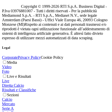
Copyright © 1999-
2026
RTI S.p.A. Business Digital -
P.Iva 03976881007 - Tutti i diritti riservati - Per la pubblicità
Mediamond S.p.A. - RTI S.p.A., Mediaset N.V., sede legale
Amsterdam (Paesi Bassi) - Uffici Viale Europa 46, 20093 Cologno
Monzese (MI)
Rispetto ai contenuti e ai dati personali trasmessi e/o
riprodotti è vietata ogni utilizzazione funzionale all’addestramento di
sistemi di intelligenza artificiale generativa. È altresì fatto divieto
espresso di utilizzare mezzi automatizzati di data scraping.
Legal
Corporate
Privacy Policy
Cookie Policy
Media
Video
Foto
Live e Risultati
Live
Diretta Calcio
Risultati e Classifiche
Sezioni
Calcio
Mercato
Serie A