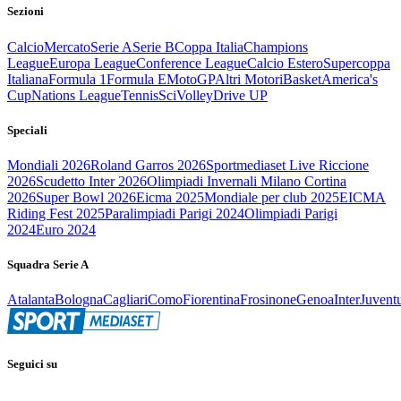
Sezioni
Calcio
Mercato
Serie A
Serie B
Coppa Italia
Champions
League
Europa League
Conference League
Calcio Estero
Supercoppa
Italiana
Formula 1
Formula E
MotoGP
Altri Motori
Basket
America's
Cup
Nations League
Tennis
Sci
Volley
Drive UP
Speciali
Mondiali 2026
Roland Garros 2026
Sportmediaset Live Riccione
2026
Scudetto Inter 2026
Olimpiadi Invernali Milano Cortina
2026
Super Bowl 2026
Eicma 2025
Mondiale per club 2025
EICMA
Riding Fest 2025
Paralimpiadi Parigi 2024
Olimpiadi Parigi
2024
Euro 2024
Squadra Serie A
Atalanta
Bologna
Cagliari
Como
Fiorentina
Frosinone
Genoa
Inter
Juvent
Seguici su