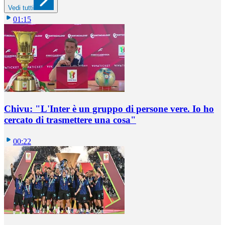
Vedi tutti
01:15
Chivu: "L'Inter è un gruppo di persone vere. Io ho
cercato di trasmettere una cosa"
00:22