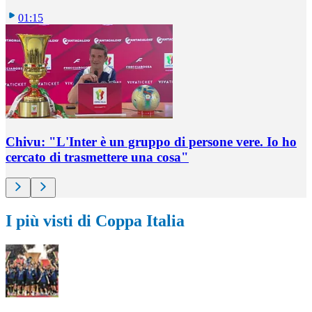
01:15
Chivu: "L'Inter è un gruppo di persone vere. Io ho
cercato di trasmettere una cosa"
I più visti di Coppa Italia