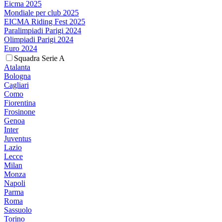
Eicma 2025
Mondiale per club 2025
EICMA Riding Fest 2025
Paralimpiadi Parigi 2024
Olimpiadi Parigi 2024
Euro 2024
Squadra Serie A
Atalanta
Bologna
Cagliari
Como
Fiorentina
Frosinone
Genoa
Inter
Juventus
Lazio
Lecce
Milan
Monza
Napoli
Parma
Roma
Sassuolo
Torino