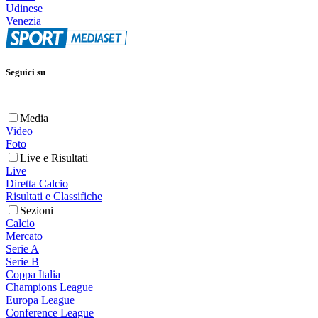
Udinese
Venezia
Seguici su
Media
Video
Foto
Live e Risultati
Live
Diretta Calcio
Risultati e Classifiche
Sezioni
Calcio
Mercato
Serie A
Serie B
Coppa Italia
Champions League
Europa League
Conference League