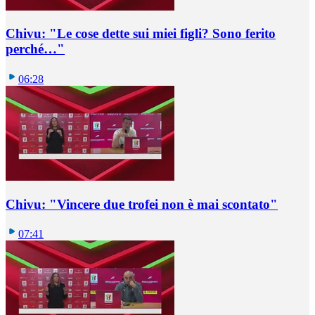
Chivu: "Le cose dette sui miei figli? Sono ferito
perché…"
06:28
Chivu: "Vincere due trofei non è mai scontato"
07:41