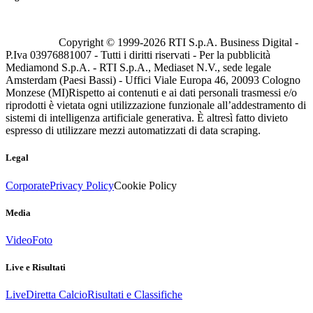
Copyright © 1999-
2026
RTI S.p.A. Business Digital -
P.Iva 03976881007 - Tutti i diritti riservati - Per la pubblicità
Mediamond S.p.A. - RTI S.p.A., Mediaset N.V., sede legale
Amsterdam (Paesi Bassi) - Uffici Viale Europa 46, 20093 Cologno
Monzese (MI)
Rispetto ai contenuti e ai dati personali trasmessi e/o
riprodotti è vietata ogni utilizzazione funzionale all’addestramento di
sistemi di intelligenza artificiale generativa. È altresì fatto divieto
espresso di utilizzare mezzi automatizzati di data scraping.
Legal
Corporate
Privacy Policy
Cookie Policy
Media
Video
Foto
Live e Risultati
Live
Diretta Calcio
Risultati e Classifiche