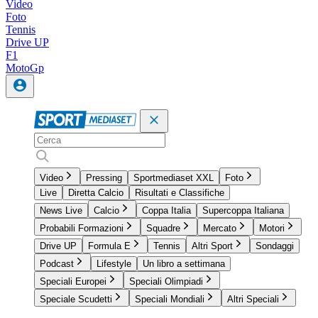
Video
Foto
Tennis
Drive UP
F1
MotoGp
Video
Pressing
Sportmediaset XXL
Foto
Live
Diretta Calcio
Risultati e Classifiche
News Live
Calcio
Coppa Italia
Supercoppa Italiana
Probabili Formazioni
Squadre
Mercato
Motori
Drive UP
Formula E
Tennis
Altri Sport
Sondaggi
Podcast
Lifestyle
Un libro a settimana
Speciali Europei
Speciali Olimpiadi
Speciale Scudetti
Speciali Mondiali
Altri Speciali