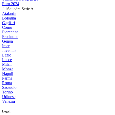
Euro 2024
Squadra Serie A
Atalanta
Bologna
Cagliari
Como
Fiorentina
Frosinone
Genoa
Inter
Juventus
Lazio
Lecce
Milan
Monza
Napoli
Parma
Roma
Sassuolo
Torino
Udinese
Venezia
Legal