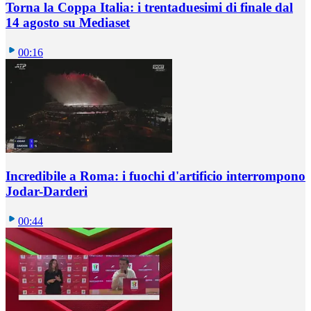
Torna la Coppa Italia: i trentaduesimi di finale dal
14 agosto su Mediaset
00:16
Incredibile a Roma: i fuochi d'artificio interrompono
Jodar-Darderi
00:44