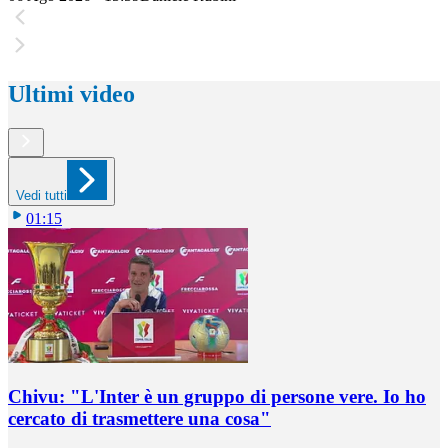
Ultimi video
Vedi tutti
01:15
Chivu: "L'Inter è un gruppo di persone vere. Io ho
cercato di trasmettere una cosa"