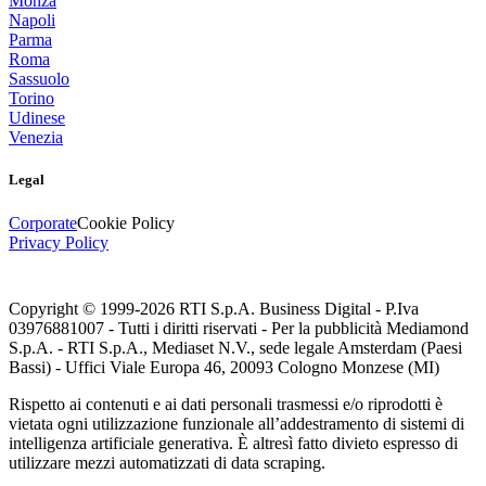
Monza
Napoli
Parma
Roma
Sassuolo
Torino
Udinese
Venezia
Legal
Corporate
Cookie Policy
Privacy Policy
Copyright © 1999-
2026
RTI S.p.A. Business Digital - P.Iva
03976881007 - Tutti i diritti riservati - Per la pubblicità Mediamond
S.p.A. - RTI S.p.A., Mediaset N.V., sede legale Amsterdam (Paesi
Bassi) - Uffici Viale Europa 46, 20093 Cologno Monzese (MI)
Rispetto ai contenuti e ai dati personali trasmessi e/o riprodotti è
vietata ogni utilizzazione funzionale all’addestramento di sistemi di
intelligenza artificiale generativa. È altresì fatto divieto espresso di
utilizzare mezzi automatizzati di data scraping.