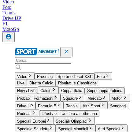
Video
Foto
Tennis
Drive UP
F1
MotoGp
Video
Pressing
Sportmediaset XXL
Foto
Live
Diretta Calcio
Risultati e Classifiche
News Live
Calcio
Coppa Italia
Supercoppa Italiana
Probabili Formazioni
Squadre
Mercato
Motori
Drive UP
Formula E
Tennis
Altri Sport
Sondaggi
Podcast
Lifestyle
Un libro a settimana
Speciali Europei
Speciali Olimpiadi
Speciale Scudetti
Speciali Mondiali
Altri Speciali