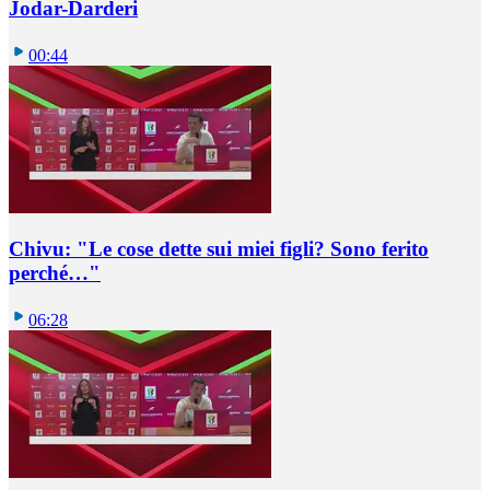
Jodar-Darderi
00:44
Chivu: "Le cose dette sui miei figli? Sono ferito
perché…"
06:28