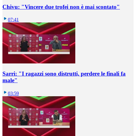
Chivu: "Vincere due trofei non è mai scontato"
07:41
Sarri: "I ragazzi sono distrutti, perdere le finali fa
male"
03:59