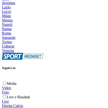
Juventus
Lazio
Lecce
Milan
Monza
Napoli
Parma
Roma
Sassuolo
Torino
Udinese
Venezia
Seguici su
Media
Video
Foto
Live e Risultati
Live
Diretta Calcio