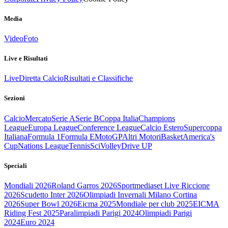
Media
Video
Foto
Live e Risultati
Live
Diretta Calcio
Risultati e Classifiche
Sezioni
Calcio
Mercato
Serie A
Serie B
Coppa Italia
Champions
League
Europa League
Conference League
Calcio Estero
Supercoppa
Italiana
Formula 1
Formula E
MotoGP
Altri Motori
Basket
America's
Cup
Nations League
Tennis
Sci
Volley
Drive UP
Speciali
Mondiali 2026
Roland Garros 2026
Sportmediaset Live Riccione
2026
Scudetto Inter 2026
Olimpiadi Invernali Milano Cortina
2026
Super Bowl 2026
Eicma 2025
Mondiale per club 2025
EICMA
Riding Fest 2025
Paralimpiadi Parigi 2024
Olimpiadi Parigi
2024
Euro 2024