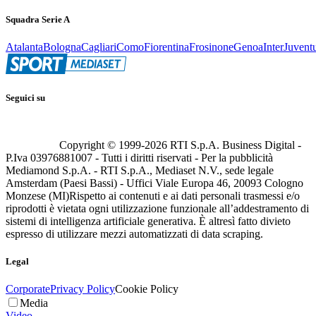
Squadra Serie A
Atalanta
Bologna
Cagliari
Como
Fiorentina
Frosinone
Genoa
Inter
Juvent
Seguici su
Copyright © 1999-
2026
RTI S.p.A. Business Digital -
P.Iva 03976881007 - Tutti i diritti riservati - Per la pubblicità
Mediamond S.p.A. - RTI S.p.A., Mediaset N.V., sede legale
Amsterdam (Paesi Bassi) - Uffici Viale Europa 46, 20093 Cologno
Monzese (MI)
Rispetto ai contenuti e ai dati personali trasmessi e/o
riprodotti è vietata ogni utilizzazione funzionale all’addestramento di
sistemi di intelligenza artificiale generativa. È altresì fatto divieto
espresso di utilizzare mezzi automatizzati di data scraping.
Legal
Corporate
Privacy Policy
Cookie Policy
Media
Video