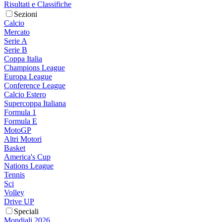
Risultati e Classifiche
Sezioni
Calcio
Mercato
Serie A
Serie B
Coppa Italia
Champions League
Europa League
Conference League
Calcio Estero
Supercoppa Italiana
Formula 1
Formula E
MotoGP
Altri Motori
Basket
America's Cup
Nations League
Tennis
Sci
Volley
Drive UP
Speciali
Mondiali 2026