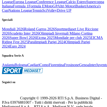
League
Europa League
Conference League
Calcio Estero
Supercoppa
Italiana
Formula 1
Formula E
MotoGP
Altri Motori
Basket
America's
Cup
Nations League
Tennis
Sci
Volley
Drive UP
Speciali
Mondiali 2026
Roland Garros 2026
Sportmediaset Live Riccione
2026
Scudetto Inter 2026
Olimpiadi Invernali Milano Cortina
2026
Super Bowl 2026
Eicma 2025
Mondiale per club 2025
EICMA
Riding Fest 2025
Paralimpiadi Parigi 2024
Olimpiadi Parigi
2024
Euro 2024
Squadra Serie A
Atalanta
Bologna
Cagliari
Como
Fiorentina
Frosinone
Genoa
Inter
Juvent
Seguici su
Copyright © 1999-
2026
RTI S.p.A. Business Digital -
P.Iva 03976881007 - Tutti i diritti riservati - Per la pubblicità
Mediamond S.p.A. - RTI S.p.A., Mediaset N.V., sede legale