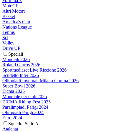
Formula E
MotoGP
Altri Motori
Basket
America's Cup
Nations League
Tennis
Sci
Volley
Drive UP
Speciali
Mondiali 2026
Roland Garros 2026
Sportmediaset Live Riccione 2026
Scudetto Inter 2026
Olimpiadi Invernali Milano Cortina 2026
Super Bowl 2026
Eicma 2025
Mondiale per club 2025
EICMA Riding Fest 2025
Paralimpiadi Parigi 2024
Olimpiadi Parigi 2024
Euro 2024
Squadra Serie A
Atalanta