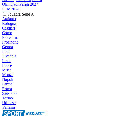
Olimpiadi Parigi 2024
Euro 2024
Squadra Serie A
Atalanta
Bologna
Cagliari
Como
Fiorentina
Frosinone
Genoa
Inter
Juventus
Lazio
Lecce
Milan
Monza
Napoli
Parma
Roma
Sassuolo
Torino
Udinese
Venezia