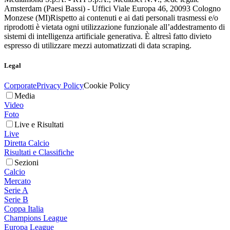
Amsterdam (Paesi Bassi) - Uffici Viale Europa 46, 20093 Cologno
Monzese (MI)
Rispetto ai contenuti e ai dati personali trasmessi e/o
riprodotti è vietata ogni utilizzazione funzionale all’addestramento di
sistemi di intelligenza artificiale generativa. È altresì fatto divieto
espresso di utilizzare mezzi automatizzati di data scraping.
Legal
Corporate
Privacy Policy
Cookie Policy
Media
Video
Foto
Live e Risultati
Live
Diretta Calcio
Risultati e Classifiche
Sezioni
Calcio
Mercato
Serie A
Serie B
Coppa Italia
Champions League
Europa League