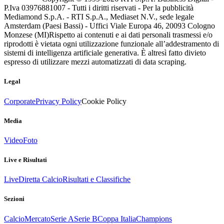
P.Iva 03976881007 - Tutti i diritti riservati - Per la pubblicità
Mediamond S.p.A. - RTI S.p.A., Mediaset N.V., sede legale
Amsterdam (Paesi Bassi) - Uffici Viale Europa 46, 20093 Cologno
Monzese (MI)
Rispetto ai contenuti e ai dati personali trasmessi e/o
riprodotti è vietata ogni utilizzazione funzionale all’addestramento di
sistemi di intelligenza artificiale generativa. È altresì fatto divieto
espresso di utilizzare mezzi automatizzati di data scraping.
Legal
Corporate
Privacy Policy
Cookie Policy
Media
Video
Foto
Live e Risultati
Live
Diretta Calcio
Risultati e Classifiche
Sezioni
Calcio
Mercato
Serie A
Serie B
Coppa Italia
Champions