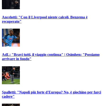
Ancelotti: "Con il Liverpool niente calcoli, Benzema è
recuperato"
AdL: "Bravi tutti, il viaggio continua" | Osimhen: "Possiamo
arrivare in fondo"
Spalletti: "Napoli più forte d'Europa? No, è giochino per farci
cadere"