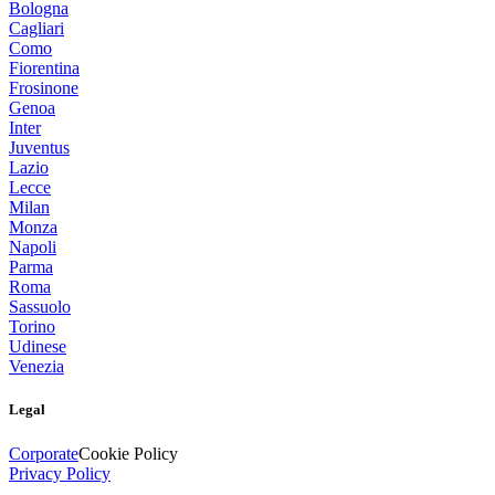
Bologna
Cagliari
Como
Fiorentina
Frosinone
Genoa
Inter
Juventus
Lazio
Lecce
Milan
Monza
Napoli
Parma
Roma
Sassuolo
Torino
Udinese
Venezia
Legal
Corporate
Cookie Policy
Privacy Policy