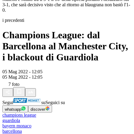
3-1, che sarà decisivo visto che al ritorno ai blaugrana non bastò l'1-
0.
i precedenti
Champions League: dal
Barcellona al Manchester City,
i blackout di Guardiola
05 Mag 2022 - 12:05
05 Mag 2022 - 12:05
7
foto
Segui
su
Seguici su
whatsapp
discover
champions league
guardiola
bayern monaco
barcellona