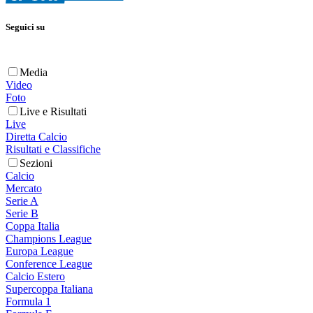
Seguici su
Media
Video
Foto
Live e Risultati
Live
Diretta Calcio
Risultati e Classifiche
Sezioni
Calcio
Mercato
Serie A
Serie B
Coppa Italia
Champions League
Europa League
Conference League
Calcio Estero
Supercoppa Italiana
Formula 1