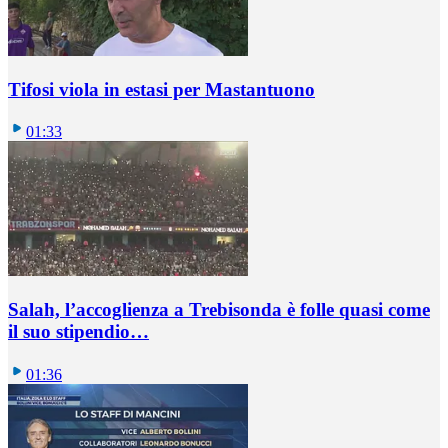
Tifosi viola in estasi per Mastantuono
01:33
Salah, l’accoglienza a Trebisonda è folle quasi come
il suo stipendio…
01:36