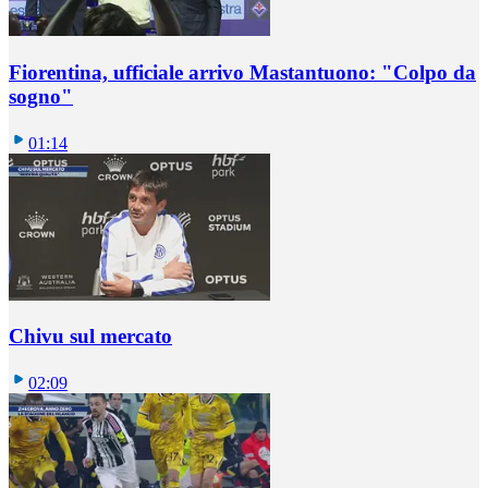
Fiorentina, ufficiale arrivo Mastantuono: "Colpo da
sogno"
01:14
Chivu sul mercato
02:09