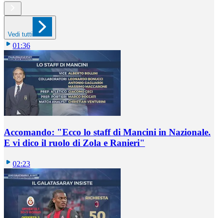
Vedi tutti
01:36
Accomando: "Ecco lo staff di Mancini in Nazionale.
E vi dico il ruolo di Zola e Ranieri"
02:23