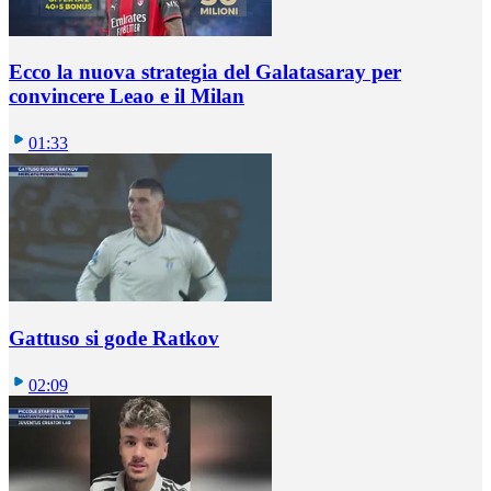
Ecco la nuova strategia del Galatasaray per
convincere Leao e il Milan
01:33
Gattuso si gode Ratkov
02:09