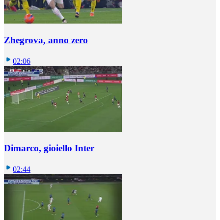
Zhegrova, anno zero
02:06
Dimarco, gioiello Inter
02:44