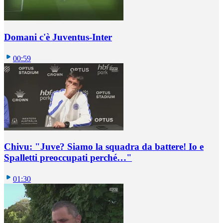
Domani c'è Juventus-Inter
00:59
Chivu: "Juve? Siamo la squadra da battere! Io e
Spalletti preoccupati perché…"
01:30