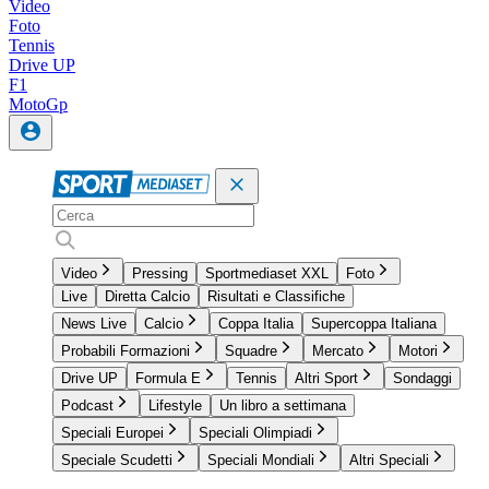
Video
Foto
Tennis
Drive UP
F1
MotoGp
Video
Pressing
Sportmediaset XXL
Foto
Live
Diretta Calcio
Risultati e Classifiche
News Live
Calcio
Coppa Italia
Supercoppa Italiana
Probabili Formazioni
Squadre
Mercato
Motori
Drive UP
Formula E
Tennis
Altri Sport
Sondaggi
Podcast
Lifestyle
Un libro a settimana
Speciali Europei
Speciali Olimpiadi
Speciale Scudetti
Speciali Mondiali
Altri Speciali