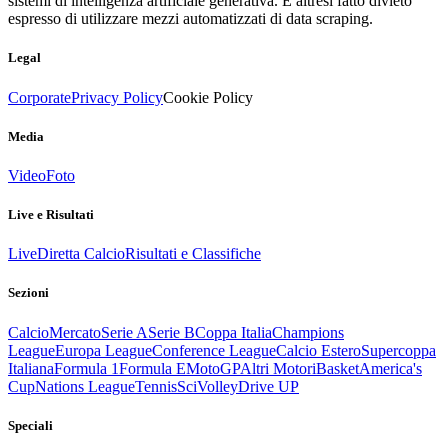
sistemi di intelligenza artificiale generativa. È altresì fatto divieto
espresso di utilizzare mezzi automatizzati di data scraping.
Legal
Corporate
Privacy Policy
Cookie Policy
Media
Video
Foto
Live e Risultati
Live
Diretta Calcio
Risultati e Classifiche
Sezioni
Calcio
Mercato
Serie A
Serie B
Coppa Italia
Champions
League
Europa League
Conference League
Calcio Estero
Supercoppa
Italiana
Formula 1
Formula E
MotoGP
Altri Motori
Basket
America's
Cup
Nations League
Tennis
Sci
Volley
Drive UP
Speciali