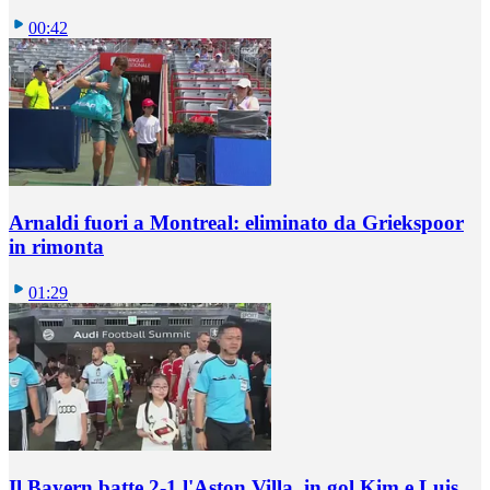
00:42
Arnaldi fuori a Montreal: eliminato da Griekspoor
in rimonta
01:29
Il Bayern batte 2-1 l'Aston Villa, in gol Kim e Luis