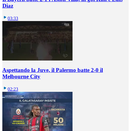
Diaz
03:33
Aspettando la Juve, il Palermo batte 2-0 il
Melbourne City
02:23