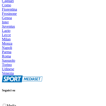
Cagliari
Como
Fiorentina
Frosinone
Genoa
Inter
Juventus
Lazio
Lecce
Milan
Monza
Napoli
Parma
Roma
Sassuolo
Torino
Udinese
Venezia
Seguici su
Media