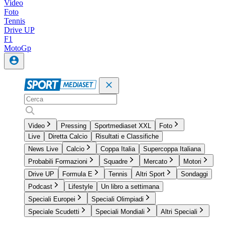
Video
Foto
Tennis
Drive UP
F1
MotoGp
Video
Pressing
Sportmediaset XXL
Foto
Live
Diretta Calcio
Risultati e Classifiche
News Live
Calcio
Coppa Italia
Supercoppa Italiana
Probabili Formazioni
Squadre
Mercato
Motori
Drive UP
Formula E
Tennis
Altri Sport
Sondaggi
Podcast
Lifestyle
Un libro a settimana
Speciali Europei
Speciali Olimpiadi
Speciale Scudetti
Speciali Mondiali
Altri Speciali