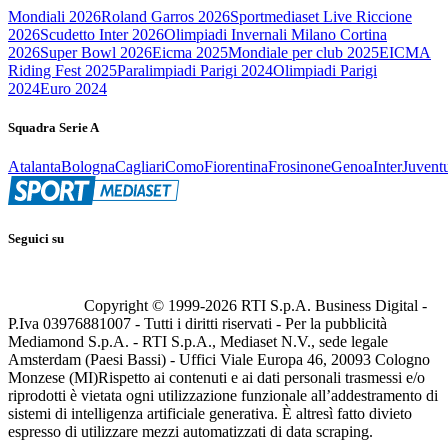
Mondiali 2026
Roland Garros 2026
Sportmediaset Live Riccione
2026
Scudetto Inter 2026
Olimpiadi Invernali Milano Cortina
2026
Super Bowl 2026
Eicma 2025
Mondiale per club 2025
EICMA
Riding Fest 2025
Paralimpiadi Parigi 2024
Olimpiadi Parigi
2024
Euro 2024
Squadra Serie A
Atalanta
Bologna
Cagliari
Como
Fiorentina
Frosinone
Genoa
Inter
Juvent
Seguici su
Copyright © 1999-
2026
RTI S.p.A. Business Digital -
P.Iva 03976881007 - Tutti i diritti riservati - Per la pubblicità
Mediamond S.p.A. - RTI S.p.A., Mediaset N.V., sede legale
Amsterdam (Paesi Bassi) - Uffici Viale Europa 46, 20093 Cologno
Monzese (MI)
Rispetto ai contenuti e ai dati personali trasmessi e/o
riprodotti è vietata ogni utilizzazione funzionale all’addestramento di
sistemi di intelligenza artificiale generativa. È altresì fatto divieto
espresso di utilizzare mezzi automatizzati di data scraping.