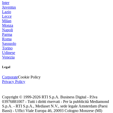
Inter
Juventus
Lazio
Lecce
Milan
Monza
Napoli
Parma
Roma
Sassuolo
Torino
Udinese
Venezia
Legal
Corporate
Cookie Policy
Privacy Policy
Copyright © 1999-
2026
RTI S.p.A. Business Digital - P.Iva
03976881007 - Tutti i diritti riservati - Per la pubblicità Mediamond
S.p.A. - RTI S.p.A., Mediaset N.V., sede legale Amsterdam (Paesi
Bassi) - Uffici Viale Europa 46, 20093 Cologno Monzese (MI)