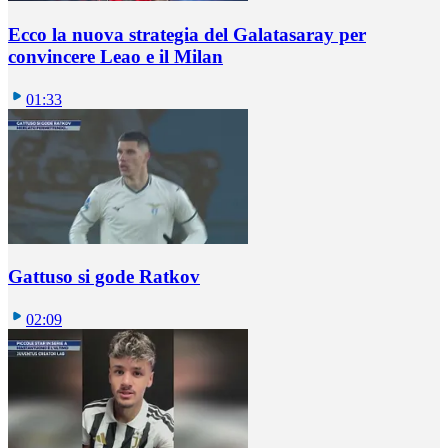
Ecco la nuova strategia del Galatasaray per
convincere Leao e il Milan
01:33
Gattuso si gode Ratkov
02:09